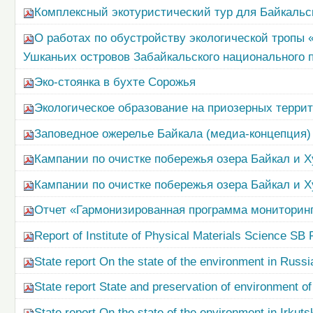
Комплексный экотуристический тур для Байкальск
О работах по обустройству экологической тропы 
Ушканьих островов Забайкальского национального 
Эко-стоянка в бухте Сорожья
Экологическое образование на приозерных терри
Заповедное ожерелье Байкала (медиа-концепция)
Кампании по очистке побережья озера Байкал и Х
Кампании по очистке побережья озера Байкал и Х
Отчет «Гармонизированная программа мониторинга
Report of Institute of Physical Materials Science SB
State report On the state of the environment in Russi
State report State and preservation of environment of
State report On the state of the environment in Irkuts