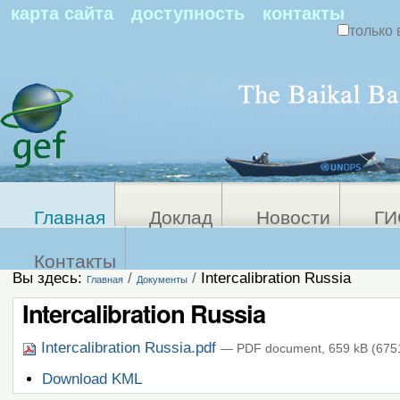
По
карта сайта
доступность
контакты
только 
Персональные
Расширенный
поиск
инструменты
Главная
Доклад
Новости
ГИ
Контакты
Вы здесь:
/
/
Intercalibration Russia
Главная
Документы
Intercalibration Russia
Intercalibration Russia.pdf
— PDF document, 659 kB (6751
Операции
Download KML
с