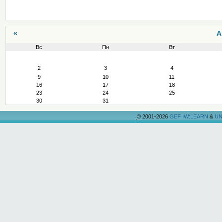
«
А
Вс
Пн
Вт
Август
2
3
4
9
10
11
16
17
18
23
24
25
30
31
©
2001-2026
GEF IW:LEARN
&
UN