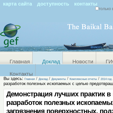
По
карта сайта
доступность
контакты
только 
Персональные
Расширенный
поиск
инструменты
Главная
Доклад
Новости
ГИ
Контакты
Вы здесь:
/
/
/
/
Главная
Доклад
Документы
Комплексные отчеты
2014 год
разработок полезных ископаемых с целью предотвращ
Демонстрация лучших практик в
разработок полезных ископаемы
загрязнения поверхностных, под