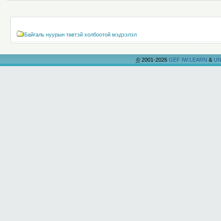
Actions
Navigation
Байгаль нуурын төвтэй холбоотой мэдээлэл
©
2001-2026
GEF IW:LEARN
&
UN