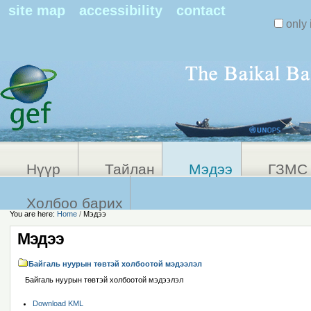
Search Sit
site map
accessibility
contact
only 
Personal
Advanced
Search…
tools
Нүүр
Тайлан
Мэдээ
ГЗМС 
Холбоо барих
You are here:
Home
/
Мэдээ
Мэдээ
Байгаль нуурын төвтэй холбоотой мэдээлэл
Байгаль нуурын төвтэй холбоотой мэдээлэл
Document
Download KML