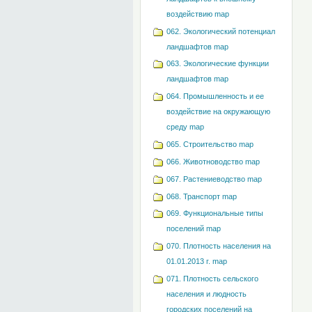
воздействию map
062. Экологический потенциал
ландшафтов map
063. Экологические функции
ландшафтов map
064. Промышленность и ее
воздействие на окружающую
среду map
065. Строительство map
066. Животноводство map
067. Растениеводство map
068. Транспорт map
069. Функциональные типы
поселений map
070. Плотность населения на
01.01.2013 г. map
071. Плотность сельского
населения и людность
городских поселений на