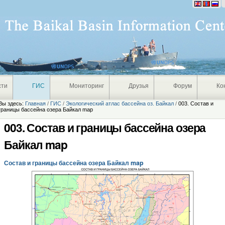
Персональные
инструменты
сти
ГИС
Мониторинг
Друзья
Форум
Ко
Вы здесь:
Главная
/
ГИС
/
Экологический атлас бассейна оз. Байкал
/
003. Состав и
границы бассейна озера Байкал map
003. Состав и границы бассейна озера
Байкал map
Состав и границы бассейна озера Байкал map