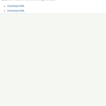
Операции
Download KML
с
Операции
Download KML
документом
с
документом