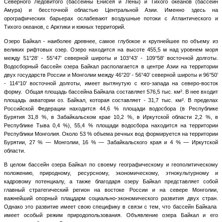
Северного Ледовитого (бассейны Енисея и Лены) и Тихого океанов (бассейн
Амура) и бессточной областью Центральной Азии. Именно здесь на
орографических барьерах ослабевают воздушные потоки с Атлантического и
Тихого океанов, с Арктики и южных территорий.
Озеро Байкал - наиболее древнее, самое глубокое и крупнейшее по объему из
великих рифтовых озер. Озеро находится на высоте 455,5 м над уровнем моря
между 51°28’ - 55°47’ северной широты и 103°43’ - 109°58’ восточной долготы.
Водосборный бассейн озера Байкал располагается в центре Азии на территории
двух государств России и Монголии между 46°20’ - 56°40’ северной широты и 96°50’
- 114°10’ восточной долготы, имеет вытянутую с юго-запада на северо-восток
форму. Общая площадь бассейна Байкала составляет 576,5 тыс. км². В нее входит
площадь акватории оз. Байкал, которая составляет - 31,7 тыс. км². В пределах
Российской Федерации находится 44,6 % площади водосбора (в Республике
Бурятия 31,8 %, в Забайкальском крае 10,2 %, в Иркутской области 2,2 %, в
Республике Тыва 0,4 %), 55,4 % площади водосбора находится на территории
Республики Монголия. Около 53 % объема речных вод формируется на территории
Бурятии, 27 % — Монголии, 16 % — Забайкальского края и 4 % — Иркутской
области.
В целом бассейн озера Байкал по своему географическому и геополитическому
положению, природному, ресурсному, экономическому, этнокультурному и
кадровому потенциалу, а также благодаря озеру Байкал представляет собой
главный стратегический регион на востоке России и на севере Монголии,
важнейший опорный плацдарм социально-экономического развития двух стран.
Однако это развитие имеет свою специфику в связи с тем, что бассейн Байкала
имеет особый режим природопользования. Объявление озера Байкал и его