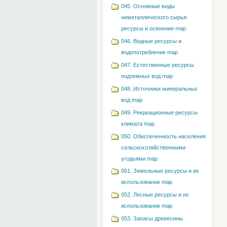
045. Основные виды
неметаллического сырья:
ресурсы и освоение map
046. Водные ресурсы и
водопотребление map
047. Естественные ресурсы
подземных вод map
048. Источники минеральных
вод map
049. Рекреационные ресурсы
климата map
050. Обеспеченность населения
сельскохозяйственными
угодьями map
051. Земельные ресурсы и их
использование map
052. Лесные ресурсы и их
использование map
053. Запасы древесины