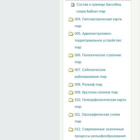
Состав и границы бассейна
озера Байкал map
004. Гипсометрическая карта
map
005. Административно-
территориальное устройство
map
006. Геологическое строение
map
007. Сейсмическое
районирование map
008. Рельеф map
009. Крутизна склонов map
010. Геоморфологическая карта
map
011. Орографическая схема
map
012. Современные экзогенные
процессы рельефообразования