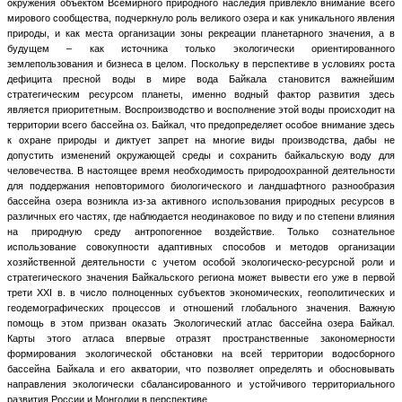
окружения объектом Всемирного природного наследия привлекло внимание всего
мирового сообщества, подчеркнуло роль великого озера и как уникального явления
природы, и как места организации зоны рекреации планетарного значения, а в
будущем – как источника только экологически ориентированного
землепользования и бизнеса в целом. Поскольку в перспективе в условиях роста
дефицита пресной воды в мире вода Байкала становится важнейшим
стратегическим ресурсом планеты, именно водный фактор развития здесь
является приоритетным. Воспроизводство и восполнение этой воды происходит на
территории всего бассейна оз. Байкал, что предопределяет особое внимание здесь
к охране природы и диктует запрет на многие виды производства, дабы не
допустить изменений окружающей среды и сохранить байкальскую воду для
человечества. В настоящее время необходимость природоохранной деятельности
для поддержания неповторимого биологического и ландшафтного разнообразия
бассейна озера возникла из-за активного использования природных ресурсов в
различных его частях, где наблюдается неодинаковое по виду и по степени влияния
на природную среду антропогенное воздействие. Только сознательное
использование совокупности адаптивных способов и методов организации
хозяйственной деятельности с учетом особой экологическо-ресурсной роли и
стратегического значения Байкальского региона может вывести его уже в первой
трети XXI в. в число полноценных субъектов экономических, геополитических и
геодемографических процессов и отношений глобального значения. Важную
помощь в этом призван оказать Экологический атлас бассейна озера Байкал.
Карты этого атласа впервые отразят пространственные закономерности
формирования экологической обстановки на всей территории водосборного
бассейна Байкала и его акватории, что позволяет определять и обосновывать
направления экологически сбалансированного и устойчивого территориального
развития России и Монголии в перспективе.