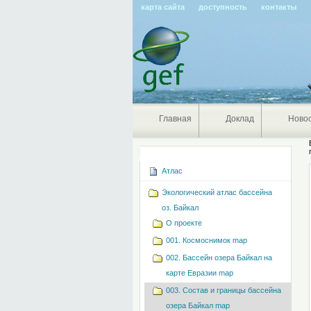
карта сайта
доступность
контакты
Главная
Доклад
Ново
Навигация
Атлас
Экологический атлас бассейна
оз. Байкал
О проекте
001. Космоснимок map
002. Бассейн озера Байкал на
карте Евразии map
003. Состав и границы бассейна
озера Байкал map