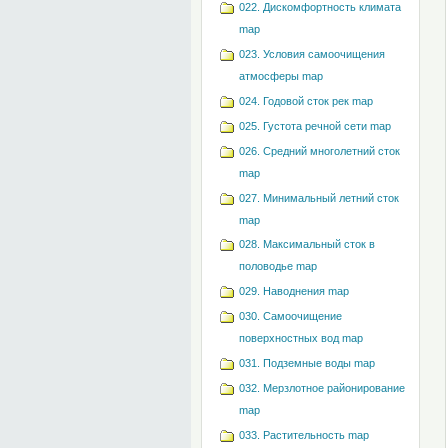
022. Дискомфортность климата
map
023. Условия самоочищения
атмосферы map
024. Годовой сток рек map
025. Густота речной сети map
026. Средний многолетний сток
map
027. Минимальный летний сток
map
028. Максимальный сток в
половодье map
029. Наводнения map
030. Самоочищение
поверхностных вод map
031. Подземные воды map
032. Мерзлотное районирование
map
033. Растительность map