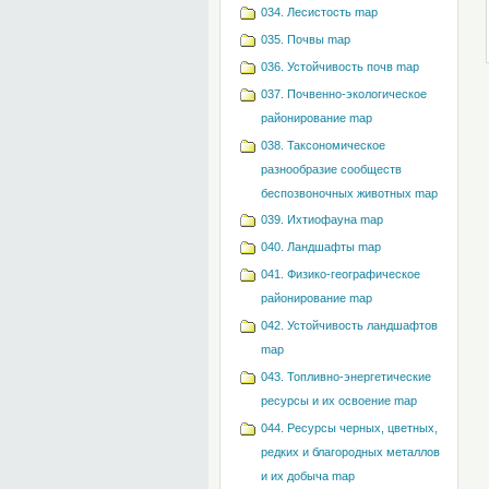
034. Лесистость map
035. Почвы map
036. Устойчивость почв map
037. Почвенно-экологическое
районирование map
038. Таксономическое
разнообразие сообществ
беспозвоночных животных map
039. Ихтиофауна map
040. Ландшафты map
041. Физико-географическое
районирование map
042. Устойчивость ландшафтов
map
043. Топливно-энергетические
ресурсы и их освоение map
044. Ресурсы черных, цветных,
редких и благородных металлов
и их добыча map