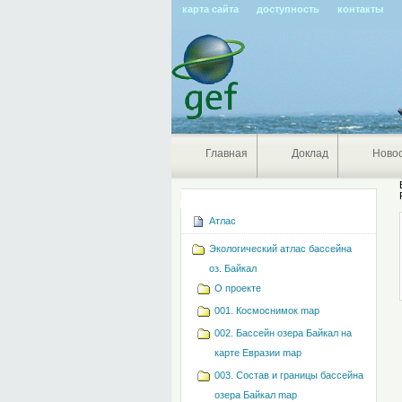
карта сайта
доступность
контакты
Главная
Доклад
Ново
Навигация
Атлас
Экологический атлас бассейна
оз. Байкал
О проекте
001. Космоснимок map
002. Бассейн озера Байкал на
карте Евразии map
003. Состав и границы бассейна
озера Байкал map