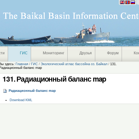
Персональные
инструменты
сти
ГИС
Мониторинг
Друзья
Форум
Ко
Вы здесь:
Главная
/
ГИС
/
Экологический атлас бассейна оз. Байкал
/
131.
Радиационный баланс map
131. Радиационный баланс map
Радиационный баланс map
Операции
Download KML
с
документом