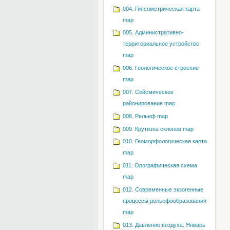
004. Гипсометрическая карта
map
005. Административно-
территориальное устройство
map
006. Геологическое строение
map
007. Сейсмическое
районирование map
008. Рельеф map
009. Крутизна склонов map
010. Геоморфологическая карта
map
011. Орографическая схема
map
012. Современные экзогенные
процессы рельефообразования
map
013. Давление воздуха. Январь