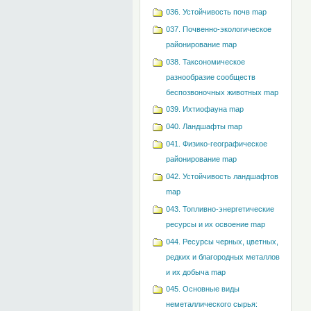
036. Устойчивость почв map
037. Почвенно-экологическое
районирование map
038. Таксономическое
разнообразие сообществ
беспозвоночных животных map
039. Ихтиофауна map
040. Ландшафты map
041. Физико-географическое
районирование map
042. Устойчивость ландшафтов
map
043. Топливно-энергетические
ресурсы и их освоение map
044. Ресурсы черных, цветных,
редких и благородных металлов
и их добыча map
045. Основные виды
неметаллического сырья: