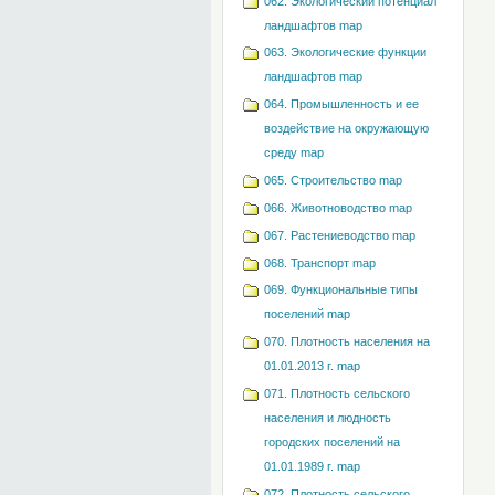
062. Экологический потенциал
ландшафтов map
063. Экологические функции
ландшафтов map
064. Промышленность и ее
воздействие на окружающую
среду map
065. Строительство map
066. Животноводство map
067. Растениеводство map
068. Транспорт map
069. Функциональные типы
поселений map
070. Плотность населения на
01.01.2013 г. map
071. Плотность сельского
населения и людность
городских поселений на
01.01.1989 г. map
072. Плотность сельского