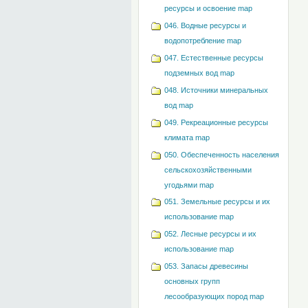
ресурсы и освоение map
046. Водные ресурсы и
водопотребление map
047. Естественные ресурсы
подземных вод map
048. Источники минеральных
вод map
049. Рекреационные ресурсы
климата map
050. Обеспеченность населения
сельскохозяйственными
угодьями map
051. Земельные ресурсы и их
использование map
052. Лесные ресурсы и их
использование map
053. Запасы древесины
основных групп
лесообразующих пород map