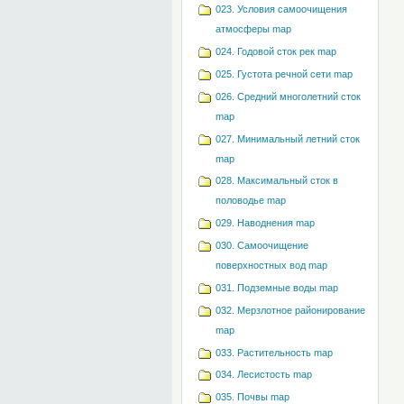
023. Условия самоочищения
атмосферы map
024. Годовой сток рек map
025. Густота речной сети map
026. Средний многолетний сток
map
027. Минимальный летний сток
map
028. Максимальный сток в
половодье map
029. Наводнения map
030. Самоочищение
поверхностных вод map
031. Подземные воды map
032. Мерзлотное районирование
map
033. Растительность map
034. Лесистость map
035. Почвы map