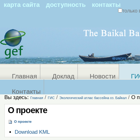
По
карта сайта
доступность
контакты
только 
Персональные
Расширенный
поиск
инструменты
Главная
Доклад
Новости
ГИ
Контакты
Вы здесь:
/
/
/
О п
Главная
ГИС
Экологический атлас бассейна оз. Байкал
О проекте
О проекте
Операции
Download KML
с