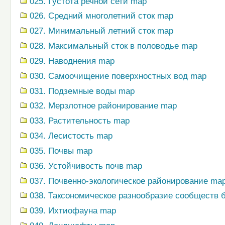
025. Густота речной сети map
026. Средний многолетний сток map
027. Минимальный летний сток map
028. Максимальный сток в половодье map
029. Наводнения map
030. Самоочищение поверхностных вод map
031. Подземные воды map
032. Мерзлотное районирование map
033. Растительность map
034. Лесистость map
035. Почвы map
036. Устойчивость почв map
037. Почвенно-экологическое районирование ma
038. Таксономическое разнообразие сообществ
039. Ихтиофауна map