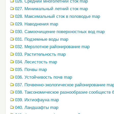
026. Средний многолетний сток map
027. Минимальный летний сток map
028. Максимальный сток в половодье map
029. Наводнения map
030. Самоочищение поверхностных вод map
031. Подземные воды map
032. Мерзлотное районирование map
033. Растительность map
034. Лесистость map
035. Почвы map
036. Устойчивость почв map
037. Почвенно-экологическое районирование ma
038. Таксономическое разнообразие сообществ
039. Ихтиофауна map
040. Ландшафты map