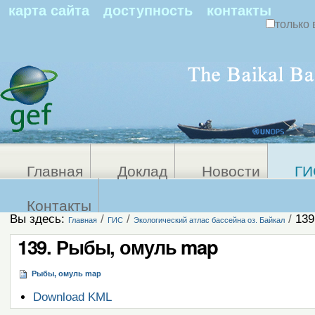
По
карта сайта
доступность
контакты
только 
Персональные
Расширенный
поиск
инструменты
Главная
Доклад
Новости
ГИ
Контакты
Вы здесь:
/
/
/
139
Главная
ГИС
Экологический атлас бассейна оз. Байкал
139. Рыбы, омуль map
Рыбы, омуль map
Операции
Download KML
с