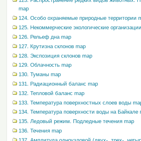
123. Распространение редких видов животных. 
map
124. Особо охраняемые природные территории 
125. Некоммерческие экологические организаци
126. Рельеф дна map
127. Крутизна склонов map
128. Экспозиция склонов map
129. Облачность map
130. Туманы map
131. Радиационный баланс map
132. Тепловой баланс map
133. Температура поверхностных слоев воды ma
134. Температура поверхности воды на Байкале
135. Ледовый режим. Подледные течения map
136. Течения map
137. Амплитуда одноузловой (двух-, трех-, четы