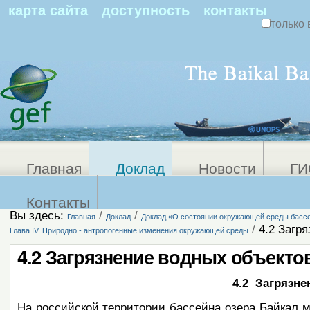
По
карта сайта
доступность
контакты
только 
Персональные
Расширенный
поиск
инструменты
Главная
Доклад
Новости
ГИ
Контакты
Вы здесь:
/
/
Главная
Доклад
Доклад «О состоянии окружающей среды бассей
/
4.2 Загр
Глава IV. Природно - антропогенные изменения окружающей среды
4.2 Загрязнение водных объекто
4.2 Загрязн
На российской территории бассейна озера Байкал м