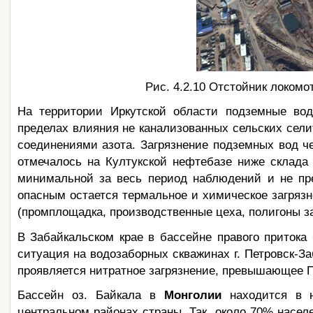
Рис. 4.2.10 Отстойник локомо
На территории Иркутской области подземные вод
пределах влияния не канализованных сельских сели
соединениями азота. Загрязнение подземных вод че
отмечалось на Култукской нефтебазе ниже склада 
минимальной за весь период наблюдений и не прев
опасным остается термальное и химическое загряз
(промплощадка, производственные цеха, полигоны з
В Забайкальском крае в бассейне правого притока 
ситуация на водозаборных скважинах г. Петровск-За
проявляется нитратное загрязнение, превышающее П
Бассейн оз. Байкала в
Монголии
находится в н
центральном районах страны. Так, около 70% населе