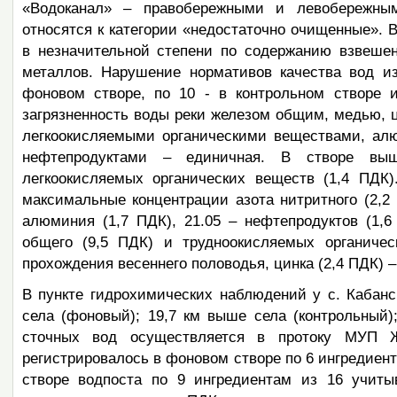
«Водоканал» – правобережными и левобережны
относятся к категории «недостаточно очищенные». 
в незначительной степени по содержанию взвеше
металлов. Нарушение нормативов качества вод из
фоновом створе, по 10 - в контрольном створе 
загрязненность воды реки железом общим, медью, ц
легкоокисляемыми органическими веществами, ал
нефтепродуктами – единичная. В створе выш
легкоокисляемых органических веществ (1,4 ПДК)
максимальные концентрации азота нитритного (2,2 
алюминия (1,7 ПДК), 21.05 – нефтепродуктов (1,
общего (9,5 ПДК) и трудноокисляемых органичес
прохождения весеннего половодья, цинка (2,4 ПДК) – 
В пункте гидрохимических наблюдений у с. Кабанс
села (фоновый); 19,7 км выше села (контрольный)
сточных вод осуществляется в протоку МУП 
регистрировалось в фоновом створе по 6 ингредиент
створе водпоста по 9 ингредиентам из 16 учит