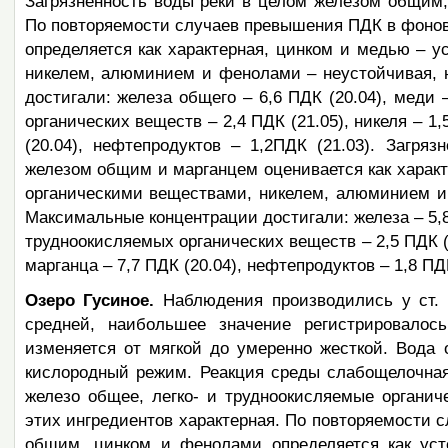
Загрязненность воды реки в целом железом общим,
По повторяемости случаев превышения ПДК в фонов
определяется как характерная, цинком и медью – 
никелем, алюминием и фенолами – неустойчивая, 
достигали: железа общего – 6,6 ПДК (20.04), меди –
органических веществ – 2,4 ПДК (21.05), никеля – 1,
(20.04), нефтепродуктов – 1,2ПДК (21.03). Загря
железом общим и марганцем оценивается как характ
органическими веществами, никелем, алюминием и
Максимальные концентрации достигали: железа – 5,8 П
трудноокисляемых органических веществ – 2,5 ПДК (21
марганца – 7,7 ПДК (20.04), нефтепродуктов – 1,8 ПДК
Озеро Гусиное.
Наблюдения производились у ст. 
средней, наибольшее значение регистрировалос
изменяется от мягкой до умеренно жесткой. Вода
кислородный режим. Реакция среды слабощелочна
железо общее, легко- и трудноокисляемые органич
этих ингредиентов характерная. По повторяемости 
общим, цинком и фенолами определяется как уст