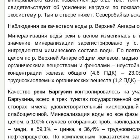
свидетельствуют об усилении нагрузки по показ
экосистему р. Тыи в створе ниже г. Северобайкальска
Наблюдения за качеством воды р. Верхней Ангары ос
Минерализация воды реки в целом изменялась в те
значение минерализации зарегистрировано у 
ингредиентам химического состава воды. По повт
целом по р. Верхней Ангаре общим железом, медью 
органическими веществами и фенолами – неустойч
концентрации железа общего (4,6 ПДК) – 23.0
трудноокисляемых органических веществ (1,2 ПДК) –
Качество
реки Баргузин
контролировалось на уча
Баргузина, всего в трех пунктах государственной с
створах имела удовлетворительный кислородны
слабощелочной. Минерализация воды во все фазы 
целом, в 100% случаев отобранных проб, наблюдал
– меди, в 59,1% – цинка, в 36,4% – трудноокисл
нефтепродуктов. По комплексным показателям з