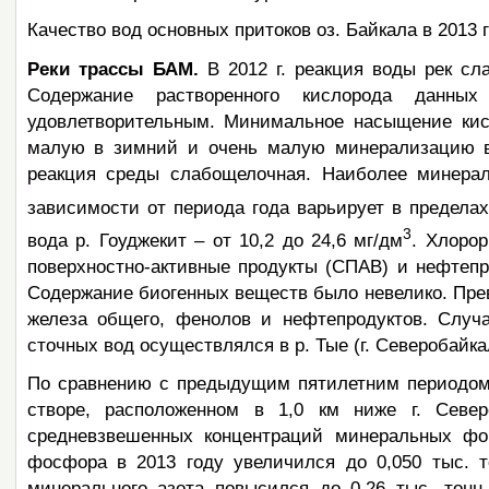
Качество вод основных притоков оз. Байкала в 2013
Реки трассы БАМ.
В 2012 г. реакция воды рек сл
Содержание растворенного кислорода данн
удовлетворительным. Минимальное насыщение кис
малую в зимний и очень малую минерализацию в
реакция среды слабощелочная. Наиболее минера
зависимости от периода года варьирует в пределах
3
вода р. Гоуджекит – от 10,2 до 24,6 мг/дм
. Хлоро
поверхностно-активные продукты (СПАВ) и нефтеп
Содержание биогенных веществ было невелико. Пре
железа общего, фенолов и нефтепродуктов. Случ
сточных вод осуществлялся в р. Тые (г. Северобайка
По сравнению с предыдущим пятилетним периодом в
створе, расположенном в 1,0 км ниже г. Север
средневзвешенных концентраций минеральных фо
фосфора в 2013 году увеличился до 0,050 тыс. т
минерального азота повысился до 0,26 тыс. тонн 