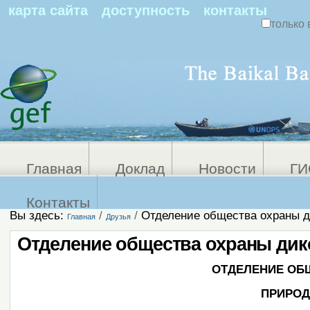
По
карта сайта
доступность
контакты
только 
Персональные
Расширенный
поиск
инструменты
Главная
Доклад
Новости
ГИ
Контакты
Вы здесь:
/
/
Отделение общества охраны д
Главная
Друзья
Отделение общества охраны дик
ОТДЕЛЕНИЕ ОБ
ПРИРОД