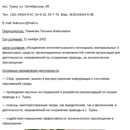
пос. Турка, ул. Октябрьская, 89
Тел.: (301-44)54-8-97, 54-9-25, 54-7-76. Факс: 8(30144)54-6-98.
E-mail: tivikova-t@mail.ru
Председатель:
Тивикова Татьяна Алексеевна
Год создания:
21 ноября 2001
Цели создания:
объединение интеллектуального потенциала, материальных и
финансовых средств, организационных возможностей членов организации для
деятельности, направленной на сохранение природы, на экологическое
просвещение.
Основные направления деятельности
— Сбор, хранение, анализ и распространение информации о состоянии
окружающей среды;
— проведение научных исследований и разработка рекомендаций по охране
природы в с. Турка;
— помощь заинтересованным лицам, как юридическим, так и физическим, в
деятельности, направленной на сохранение природы в с. Турка;
— содействие повышению эффективности экологического просвещения и
образования.