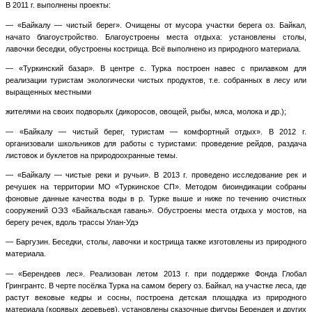
В 2011 г. выполнены проекты:
— «Байкалу — чистый берег». Очищены от мусора участки берега оз. Байкал,
начато благоустройство. Благоустроены места отдыха: установлены столы,
лавочки беседки, обустроены кострища. Всё выполнено из природного материала.
— «Туркинский базар». В центре с. Турка построен навес с прилавком для
реализации туристам экологически чистых продуктов, т.е. собранных в лесу или
выращенных местными
жителями на своих подворьях (дикоросов, овощей, рыбы, мяса, молока и др.);
— «Байкалу — чистый берег, туристам — комфортный отдых». В 2012 г.
организовали школьников для работы с туристами: проведение рейдов, раздача
листовок и буклетов на природоохранные темы.
— «Байкалу — чистые реки и ручьи». В 2013 г. проведено исследование рек и
речушек на территории МО «Туркинское СП». Методом биоиндикации собраны
фоновые данные качества воды в р. Турке выше и ниже по течению очистных
сооружений ОЭЗ «Байкальская гавань». Обустроены места отдыха у мостов, на
берегу речек, вдоль трассы Улан-Удэ
— Баргузин. Беседки, столы, лавочки и кострища также изготовлены из природного
материала.
— «Берендеев лес». Реализован летом 2013 г. при поддержке Фонда Глобал
Грингрантс. В черте посёлка Турка на самом берегу оз. Байкал, на участке леса, где
растут вековые кедры и сосны, построена детская площадка из природного
материала (корявых деревьев), установлены сказочные фигуры Берендея и других