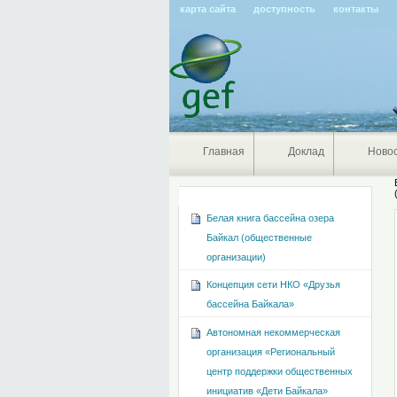
карта сайта
доступность
контакты
Главная
Доклад
Ново
Навигация
Белая книга бассейна озера
Байкал (общественные
организации)
Концепция сети НКО «Друзья
бассейна Байкала»
Автономная некоммерческая
организация «Региональный
центр поддержки общественных
инициатив «Дети Байкала»