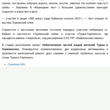
героев, построены избушка, ворота, качели, мостик, лавочки. На полянке «растут»
грибы — боровики. В «Берендеев лес» с большим удовольствием приходят
отдыхать и взрослые и дети.
— участие в акции «360 минут ради Байкала» осенью 2013 г. — был очищен от
мусора Туркинский пляж.
Совместно с местными жителями отстояли передачу участков побережья оз.
Байкал в местности «Туркинский пляж» и участок «Турка-Горячинск», где
находится камень «Черепаха», под расширение ОЭЗ ТРТ «Байкальская гавань».
В стадии выполнения проект
«Обеспечение чистой водой жителей Турки и
Горячинска».
Планируется отремонтировать две водовозные автомашины и
произвести капитальный ремонт двух скважин с заменой глубинных насосов в
селах Турка и Горячинск.
Операции
Download KML
с
документом