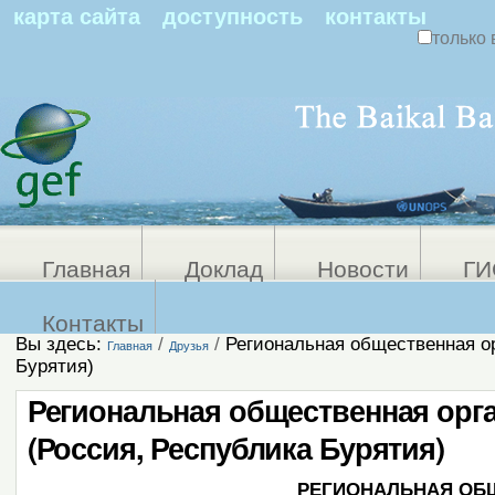
По
карта сайта
доступность
контакты
только 
Персональные
Расширенный
поиск
инструменты
Главная
Доклад
Новости
ГИ
Контакты
Вы здесь:
/
/
Региональная общественная о
Главная
Друзья
Бурятия)
Региональная общественная орг
(Россия, Республика Бурятия)
РЕГИОНАЛЬНАЯ ОБ