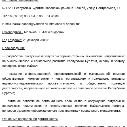
671220, Республика Бурятия, Кабанский район, п. Танхой, улица Центральная, 17
Тел.: 8 (30138) 93-7-03, 8 950 131 38 84.
E-mail: baikal-school@yandex.ru, http://baikal-school.ru/
Руководитель:
Мельков Ян Александрович
Год создания:
28 декабря 2008 г.
Цели создания:
— разработка, внедрение и запуск экспериментальных технологий, направленных
на экономическое и социальное развитие Республики Бурятия, охрану и защиту
биосферы озера Байкал;
— оказание информационной, просветительской и материальной помощи
общественным, коммерческим и иным организациям и гражданам, ведущим
научно-исследовательскую, просветительскую и общественно полезную
деятельность, направленную на экономическое и социальное развитие Республики
Бурятия;
— активное вовлечение регионального сообщества в обсуждение актуальных
социальных политических и экономических проблем Байкальского региона,
вопросов развития информационного пространства и социального менеджмента.
Основные направления деятельности:
— разработка и реализация совместно с заинтересованными органами и