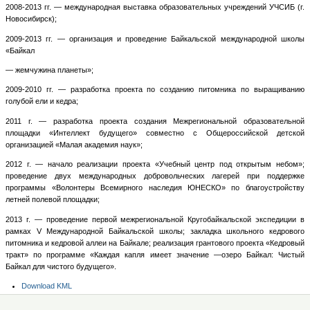
2008-2013 гг. — международная выставка образовательных учреждений УЧСИБ (г.
Новосибирск);
2009-2013 гг. — организация и проведение Байкальской международной школы
«Байкал
— жемчужина планеты»;
2009-2010 гг. — разработка проекта по созданию питомника по выращиванию
голубой ели и кедра;
2011 г. — разработка проекта создания Межрегиональной образовательной
площадки «Интеллект будущего» совместно с Общероссийской детской
организацией «Малая академия наук»;
2012 г. — начало реализации проекта «Учебный центр под открытым небом»;
проведение двух международных добровольческих лагерей при поддержке
программы «Волонтеры Всемирного наследия ЮНЕСКО» по благоустройству
летней полевой площадки;
2013 г. — проведение первой межрегиональной Кругобайкальской экспедиции в
рамках V Международной Байкальской школы; закладка школьного кедрового
питомника и кедровой аллеи на Байкале; реализация грантового проекта «Кедровый
тракт» по программе «Каждая капля имеет значение —озеро Байкал: Чистый
Байкал для чистого будущего».
Операции
Download KML
с
документом