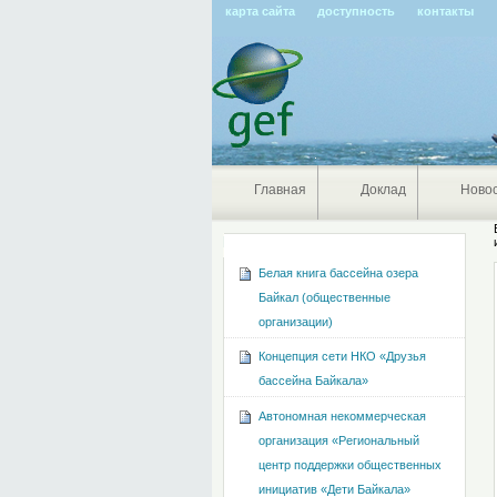
карта сайта
доступность
контакты
Главная
Доклад
Ново
Навигация
Белая книга бассейна озера
Байкал (общественные
организации)
Концепция сети НКО «Друзья
бассейна Байкала»
Автономная некоммерческая
организация «Региональный
центр поддержки общественных
инициатив «Дети Байкала»