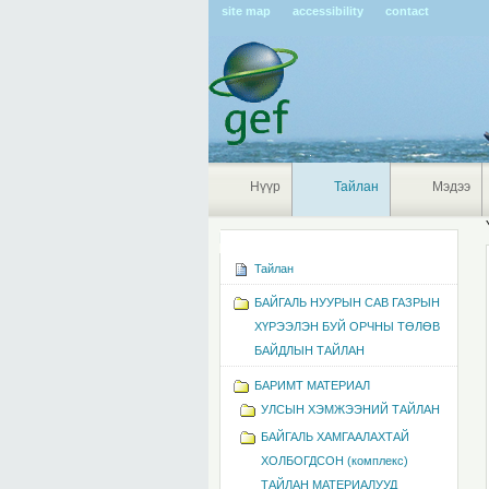
Pers
site map
accessibility
contact
tools
Нүүр
Тайлан
Мэдээ
Navigation
Тайлан
БАЙГАЛЬ НУУРЫН САВ ГАЗРЫН
ХҮРЭЭЛЭН БУЙ ОРЧНЫ ТӨЛӨВ
БАЙДЛЫН ТАЙЛАН
БАРИМТ МАТЕРИАЛ
УЛСЫН ХЭМЖЭЭНИЙ ТАЙЛАН
БАЙГАЛЬ ХАМГААЛАХТАЙ
ХОЛБОГДСОН (комплекс)
ТАЙЛАН МАТЕРИАЛУУД