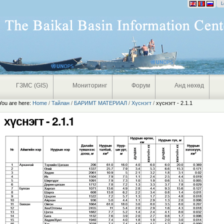
onal
L
ГЗМС (GIS)
Мониторинг
Форум
Анд нөхөд
You are here:
Home
/
Тайлан
/
БАРИМТ МАТЕРИАЛ
/
Хүснэгт
/
хүснэгт - 2.1.1
хүснэгт - 2.1.1