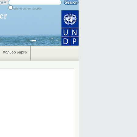
Search Site
og in
only in current section
Advanced
Search…
Холбоо барих