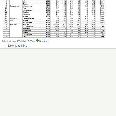
Full-size image:
103.0 KB
|
View
Download
Document
Download KML
Actions