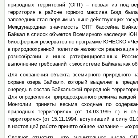
природных территорий (ОПТ) – первая из подтв
территория в районе горного массива Богд была
заповедник стал первым из ныне действующих госуда
Международная значимость ОПТ бассейна Байкал
Байкал в список объектов Всемирного наследия Ю
биосферных резерватов по программе ЮНЕСКО «Чел
в природоохранной политике являются реализация к
разнообразии и иных ратифицированных Россие
выполнение требований к экосистеме Байкала как об
Для сохранения объекта всемирного природного 
охране озера Байкал», который выделяет в преде
очередь в состав Байкальской природной территори
Для определения природоохранного режима каждой 
Монголии приняты весьма сходные по содержа
природных территориях» (от 14.03.1995 г.) и 
территориях» (от 15.11.1994, вступивший в силу 01.0
в настоящей работе принято общее название – «охр
Следует отметить, что значительное число ОП