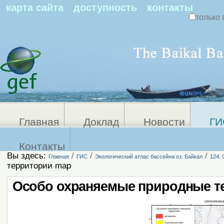
По
карта сайта
доступность
контакты
только 
Персональные
Расширенный
поиск
инструменты
Главная
Доклад
Новости
ГИ
Контакты
Вы здесь:
/
/
/
Главная
ГИС
Экологический атлас бассейна оз. Байкал
124.
территории map
Особо охраняемые природные т