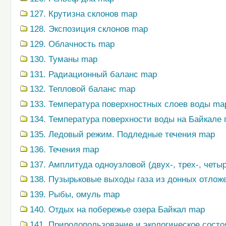
127. Крутизна склонов map
128. Экспозиция склонов map
129. Облачность map
130. Туманы map
131. Радиационный баланс map
132. Тепловой баланс map
133. Температура поверхностных слоев воды ma
134. Температура поверхности воды на Байкале
135. Ледовый режим. Подледные течения map
136. Течения map
137. Амплитуда одноузловой (двух-, трех-, четы
138. Пузырьковые выходы газа из донных отлож
139. Рыбы, омуль map
140. Отдых на побережье озера Байкал map
141. Природопользование и экологическое сост