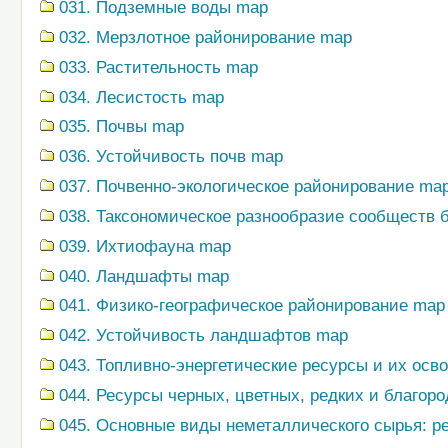
031. Подземные воды map
032. Мерзлотное районирование map
033. Растительность map
034. Лесистость map
035. Почвы map
036. Устойчивость почв map
037. Почвенно-экологическое районирование ma
038. Таксономическое разнообразие сообществ
039. Ихтиофауна map
040. Ландшафты map
041. Физико-географическое районирование map
042. Устойчивость ландшафтов map
043. Топливно-энергетические ресурсы и их осв
044. Ресурсы черных, цветных, редких и благор
045. Основные виды неметаллического сырья: р