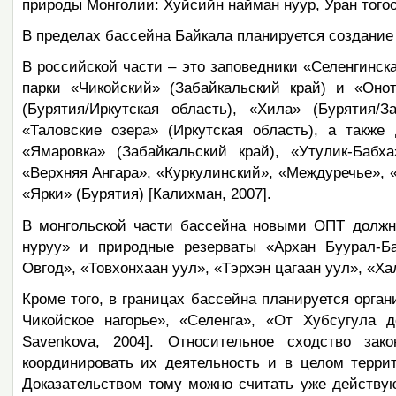
природы Монголии: Хуйсийн найман нуур, Уран тогоо
В пределах бассейна Байкала планируется создание
В российской части – это заповедники «Селенгинск
парки «Чикойский» (Забайкальский край) и «Онот
(Бурятия/Иркутская область), «Хила» (Бурятия/З
«Таловские озера» (Иркутская область), а такж
«Ямаровка» (Забайкальский край), «Утулик-Бабха
«Верхняя Ангара», «Куркулинский», «Междуречье», 
«Ярки» (Бурятия) [Калихман, 2007].
В монгольской части бассейна новыми ОПТ должн
нуруу» и природные резерваты «Архан Буурал-Ба
Овгод», «Товхонхаан уул», «Тэрхэн цагаан уул», «Хал
Кроме того, в границах бассейна планируется орга
Чикойское нагорье», «Селенга», «От Хубсугула д
Savenkova, 2004]. Относительное сходство за
координировать их деятельность и в целом терри
Доказательством тому можно считать уже действ