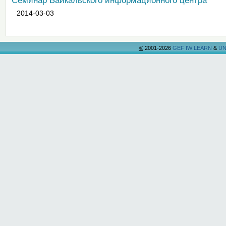
Семинар Байкальского информационного центра
2014-03-03
©
2001-2026
GEF IW:LEARN
&
UN