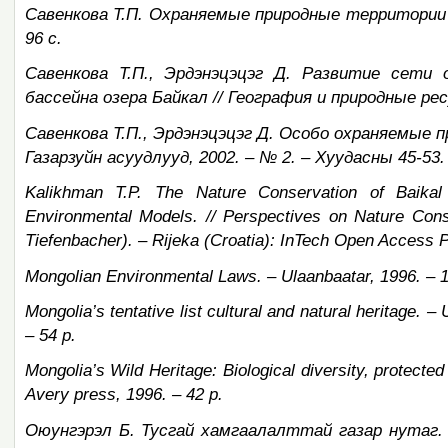
Савенкова Т.П. Охраняемые природные территории 
96 с.
Савенкова Т.П., Эрдэнэцэцэг Д. Развитие сети
бассейна озера Байкал // География и природные ресу
Савенкова Т.П., Эрдэнэцэцэг Д. Особо охраняемые 
Газарзуйн асуудлууд, 2002. – № 2. – Хуудасны 45-53.
Kalikhman T.P. The Nature Conservation of Baikal
Environmental Models. // Perspectives on Nature Cons
Tiefenbacher). – Rijeka (Croatia): InTech Open Access P
Mongolian Environmental Laws. – Ulaanbaatar, 1996. – 1
Mongolia’s tentative list cultural and natural heritage. 
– 54 p.
Mongolia’s Wild Heritage: Biological diversity, protecte
Avery press, 1996. – 42 p.
Оюунгэрэл
Б
.
Тусгай
хамгаалалттай
газар
нутаг