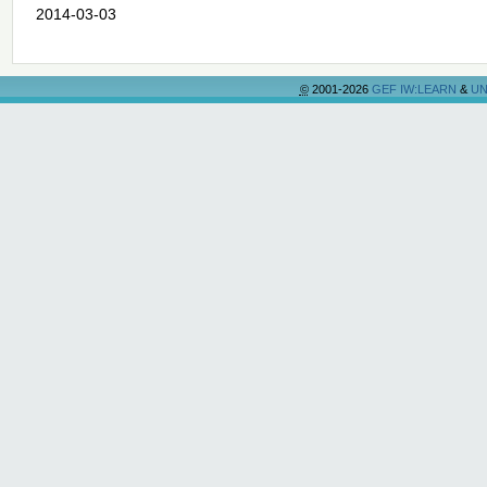
2014-03-03
©
2001-2026
GEF IW:LEARN
&
UN