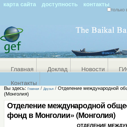
По
карта сайта
доступность
контакты
только 
Персональные
Расширенный
поиск
инструменты
Главная
Доклад
Новости
ГИ
Контакты
Вы здесь:
/
/
Отделение международной общ
Главная
Друзья
(Монголия)
Отделение международной общес
фонд в Монголии» (Монголия)
ОТДЕЛЕНИЕ МЕЖДУ