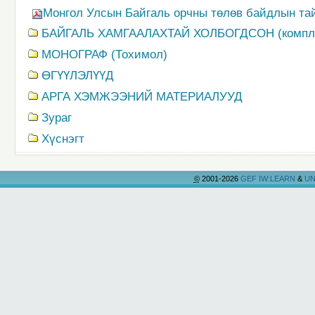
Монгол Улсын Байгаль орчны төлөв байдлын тайл
БАЙГАЛЬ ХАМГААЛАХТАЙ ХОЛБОГДСОН (компл
MОНОГРАФ (Тохимол)
ӨГҮҮЛЭЛҮҮД
АРГА ХЭМЖЭЭНИЙ МАТЕРИАЛУУД
Зураг
Хүснэгт
©
2001-2026
GEF IW:LEARN
&
UN