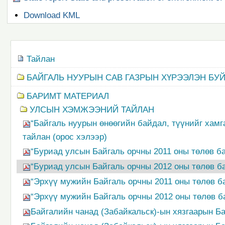
Document
Download KML
Actions
Navigation
Тайлан
БАЙГАЛЬ НУУРЫН САВ ГАЗРЫН ХҮРЭЭЛЭН БУ
БАРИМТ МАТЕРИАЛ
УЛСЫН ХЭМЖЭЭНИЙ ТАЙЛАН
“Байгаль нуурын өнөөгийн байдал, түүнийг хамг
тайлан (орос хэлээр)
“Буриад улсын Байгаль орчны 2011 оны төлөв ба
“Буриад улсын Байгаль орчны 2012 оны төлөв ба
“Эрхүү мужийн Байгаль орчны 2011 оны төлөв ба
“Эрхүү мужийн Байгаль орчны 2012 оны төлөв ба
Байгалийн чанад (Забайкальск)-ын хязгаарын Ба