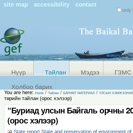
Search Sit
site map
accessibility
contact
only 
Personal
Advanced
Search…
tools
Нүүр
Тайлан
Мэдээ
ГЗМС 
Холбоо барих
You are here:
/
/
/
Home
Тайлан
БАРИМТ МАТЕРИАЛ
УЛСЫН ХЭМЖЭЭНИЙ
төрийн тайлан (орос хэлээр)
“Буриад улсын Байгаль орчны 20
(орос хэлээр)
State report State and preservation of environment of