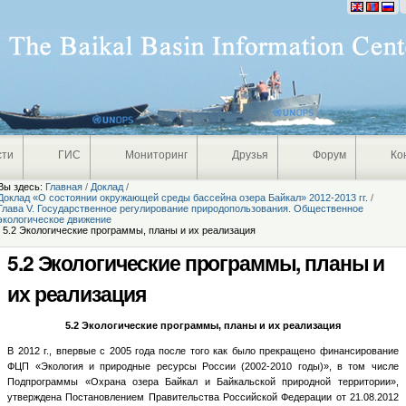
Персональные
инструменты
сти
ГИС
Мониторинг
Друзья
Форум
Ко
Вы здесь:
Главная
/
Доклад
/
Доклад «О состоянии окружающей среды бассейна озера Байкал» 2012-2013 гг.
/
Глава V. Государственное регулирование природопользования. Общественное
экологическое движение
/
5.2 Экологические программы, планы и их реализация
5.2 Экологические программы, планы и
их реализация
5.2 Экологические программы, планы и их реализация
В 2012 г., впервые с 2005 года после того как было прекращено финансирование ФЦП «Экология и природные ресурсы России (2002-2010 годы)», в том числе Подпрограммы «Охрана озера Байкал и Байкальской природной территории», утверждена Постановлением Правительства Российской Федерации от 21.08.2012 № 847 Федеральная целевая программа (ФЦП) «Охрана озера Байкал и социально-экономическое развитие Байкальской природной территории на 2012-2020 годы» [4]. Программа констатирует, что задача сохранения уникального озера, являющегося объектом всемирного природного наследия ЮНЕСКО, при достижении показателей социально-экономического развития субъектов Российской Федерации в рамках устойчивого развития Байкальского региона полностью соответствует приоритетным задачам социально-экономического развития Российской Федерации. Существующие проблемы на Байкальской природной территории требуют комплексного решения. Это решение будет достигнуто с использованием программно-целевого метода, обеспечивающего взаимосвязь целей и задач, комплексный характер и единые подходы к решению имеющихся проблем. Программа предусматривает комплекс мер по проведению оценки экологического состояния территорий, разработке и реализации механизмов государственной поддержки работ по сокращению и ликвидации экологического ущерба, нанесенного в результате прошлой хозяйственной деятельности, а также по развитию системы особо охраняемых природных территорий федерального значения. Сохранение уникальной экосистемы озера Байкал является государственной задачей, поэтому основной объем финансирования Программы предполагается осуществить за счет средств федерального бюджета и бюджетов субъектов Российской Федерации. Целью Программы является охрана озера Байкал и защита Байкальской природной территории от негативного воздействия антропогенных, техногенных и природных факторов. Общий объем финансирования Программы на 2012 - 2020 годы в ценах соответствующих лет составляет 58 158,5 млн. рублей, в том числе: - за счет средств федерального бюджета – 83,2 % (48 381,1 млн. рублей, из них: капитальные вложения – 33 513 млн. рублей; научно-исследовательские работы - 464,1 млн. рублей; прочие нужды – 14 404 млн. рублей); - за счет средств консолидированных бюджетов субъектов Российской Федерации 14,4 % (8 374,9 млн. рублей); - за счет средств внебюджетных источников – 2,4 % (1 402,5 млн. рублей). Предполагается выделение этих средств на три региона – Иркутскую область, Республику Бурятия и Забайкальский край. Это позволит решить до 80% всех экологических задач БПТ. Государственный заказчик-координатор Программы – Министерство природных ресурсов и экологии Российской Федерации. Государственные заказчики Программы - Министерство регионального развития Российской Федерации, Федеральное агентство по недропользованию, Федеральное агентство водных ресурсов, Федеральное агентство по рыболовству, Федеральная служба по надзору в сфере природопользования, Федеральная служба по гидрометеорологии и мониторингу окружающей среды. Для достижения поставленной цели предусматривается решение следующих задач: - сокращение сбросов загрязняющих веществ в водные объекты Байкальской природной территории; - снижение уровня загрязненности отходами Байкальской природной территории, в том числе обеспечение восстановления территорий, подвергшихся высокому и экстремально высокому загрязнению; - повышение эффективности использования рекреационного потенциала особо охраняемых природных территорий; - сохранение и воспроизводство биологических ресурсов Байкальской природной территории; - развитие государственного экологического мониторинга Байкальской природной территории; - развитие системы защиты берегов озера Байкал, рек и иных водоемов Байкальской природной территории. Реализацию Программы планируется осуществить в 2012-2020 годах в 2 этапа. На I этапе (2012-2015 годы) будут реализованы наиболее приоритетные мероприятия. В результате выполнения I этапа будут выработаны подходы для реализации природоохранных мероприятий. На II этапе (2016-2020 годы) предстоит завершить начатые на предыдущем этапе приоритетные проекты, а также существенно расширить охват экологическими мероприятиями Байкальской природной территории, обеспечив достижение целевых показателей Программы. С целью обеспечения нормативно-правового регулирования выполнения Программы в 2012 году Минприроды России были выпущены приказы: 1) от 27.09.2012 № 296 «Об утверждении формы соглашения о предоставлении субсидий из федерального бюджета бюджетам субъектов Российской Федерации на софинансирование природоохранных мероприятий, предусмотренных федеральной целевой программой «Охрана озера Байкал и социально-экономическое развитие Байкальской природной территории на 2012-2020 годы». Приказом утверждена форма соглашения, в которой зафиксированы порядок и условия предоставления субсидии, права и обязанности сторон; 2) от 28.11.2012 № 403 «Об утверждении Положения об управлении реализацией федеральной целевой программы «Охрана озера Байкал и социально-экономическое развитие Байкальской природной территории на 2012-2020 годы», утвержденной постановлением Правительства Российской Федерации от 21 августа 2012 г. № 847». Положение определяет: - порядок управления Программой и взаимодействия государственных заказчиков; - порядок формирования организационно-финансового плана по реализации Программы; - механизмы корректировки мероприятий Программы и их ресурсного обеспечения в ходе реализации Программы; - процедуры обеспечения публичности (открытости) информации о целевых индикаторах и показателях, результатах мониторинга реализации Программы, ее мероприятиях и об условиях участия в них исполнителей, а также о проводимых конкурсах и критериях определения победителей. С целью повышения эффективности выполнения Программы было принято Постановление Правительства Российской Федерации от 26.12.2013 №1295 «О внесении изменений в федеральную целевую программу «Охрана озера Байкал и социально-экономическое развитие Байкальской природной территории на 2012-2020 годы». Изменения касались финансовой составляющей Программы [4]. Программа призвана решать такие задачи, как сокращение сбросов загрязняющих веществ в озеро Байкал и на его побережье до 50%, реабилитация до 80% БПТ, подвергшейся загрязнению. Также планируется решить задачи, направленные на снижение текущего негативного воздействия, совершенствование системы экологического мониторинга состояния БПТ [3]. Кроме того, Программа содержит комплекс мер по сохранению биологического разнообразия, минимизации природных рисков, характерных для данного региона, и развитию экологического туризма. Программой предусмотрено за счет средств федерального бюджета осуществить ряд первоочередных мер на Байкале, в том числе направленных на развитие ООПТ и реализацию природоохранных мер на территории бывшего Джидинского комбината в Республике Бурятия, БЦБК и других значимых объектов. На реализацию Программы в 2013 году было запланировано выделение средств в размере 1 182,2 млн. руб. (из них средства федерального бюджета – 992,9 млн. руб., консолидированные бюджеты субъектов федерации – 49,3 млн. руб., внебюджетные источники – 140 млн. руб.). Фактические расходы по Программе составили 104 %. Причем расходы федерального бюджета – 98 %, средства, привлеченные из внебюджетных источников– 144 % (было запланировано – 140 млн. руб., потрачено – 201,36 млн. руб.). За счет внебюджетных средств переработано 473,6 тыс. тонн отходов Джидинского вольфрамо-молибденового комбината [4]. Мероприятия по охране озера Байкал были профинансированы из федерального бюджета в 2013 году, помимо ФЦП «Охрана озера Байкал и социально-экономическое развитие БПТ», в размере 205,70 млн. руб. (в 2012 году – 156,58 млн. руб.). Органами исполнительной власти субъектов Российской Федерации, расположенных на Байкальской природной территории, в 2012 году профинансированы мероприятия на БПТ в размере 62,582 млн. руб., а в 2013 – 235,08 млн. руб., в т.ч. по региональным программам: - Республиканская целевая программа «Экологическая безопасность в Республике Бурятия на период до 2017 года» – профинансировано мероприятий в 2012 году на 23,823 млн. руб., в 2013 – на 33,264 млн. руб.; - Долгосрочная целевая программа «Защита окружающей среды в Иркутской области на 2011-2015 годы» - на БПТ профинансировано мероприятий в 2012 году на 36,639 млн. руб., в 2013 – на 206,623 млн. руб. В Забайкальском крае в связи с тем, что в 2012 – 2013 г.г. за счет субсидий из федерального бюджета осуществлялось финансирование работ по капитальному ремонту сооружений в г. Хилок, из средств краевого бюджета было выделено на софинансирование в размере 2,12 млн. руб. ( в 2012 г) и 1,463 млн. руб. ( в 2013 г). Из бюджета Республики Бурятия на финансирование мероприятий на БПТ было направлено 112,3 млн. руб., из них 56,1% на софинансирование мероприятий ФЦП «Охрана озера Байкал и социально-экономическое развитие Байкальской природной территории на 2012-2020 годы» [4]. Проект ПРООН-ГЭФ «Комплексное управление природными ресурсами трансграничной экосистемы бассейна Байкала» осуществляет свою деятельность на территории России и Монголии начиная с 2011 года. Выстраиваясь на твердой, десятилетиями подкрепленной основе двустороннего сотрудничества между Россией и Монголией в области трансграничных водных ресурсов реки Селенга и на экономическом росте горнодобывающей и туристической отраслей поддержка Глобального экологического фонда является катализатором разработки и реализации Стратегической программы действий (СПД) для трансграничного управления и сохранения трансграничных водных экосистем бассейна Байкала. Проект оказывает поддержку усилиям правительств национального и местного уровней и гражданского общества обеих стран по включению в политику и практику своей деятельности природоохранных мер с целью охраны и рационального использования уникальной трансграничной экосистемы бассейна озера Байкал. Основная цель проекта – Возглавить комплексное управление природными ресурсами озера Хуб