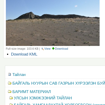
Full-size image:
103.6 KB
|
View
Download
Document
Download KML
Actions
Navigation
Тайлан
БАЙГАЛЬ НУУРЫН САВ ГАЗРЫН ХҮРЭЭЛЭН БУ
БАРИМТ МАТЕРИАЛ
УЛСЫН ХЭМЖЭЭНИЙ ТАЙЛАН