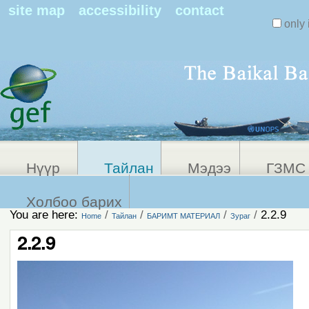
Search Sit
site map
accessibility
contact
only 
Personal
Advanced
Search…
tools
Нүүр
Тайлан
Мэдээ
ГЗМС 
Холбоо барих
You are here:
/
/
/
/
2.2.9
Home
Тайлан
БАРИМТ МАТЕРИАЛ
Зураг
2.2.9