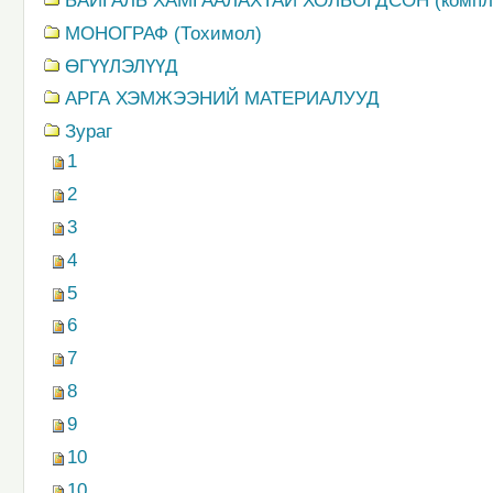
БАЙГАЛЬ ХАМГААЛАХТАЙ ХОЛБОГДСОН (компл
MОНОГРАФ (Тохимол)
ӨГҮҮЛЭЛҮҮД
АРГА ХЭМЖЭЭНИЙ МАТЕРИАЛУУД
Зураг
1
2
3
4
5
6
7
8
9
10
10