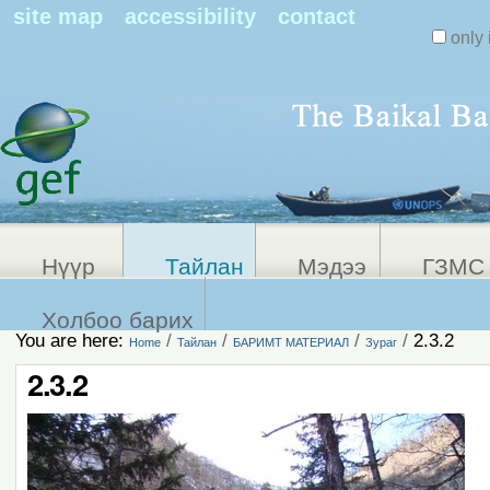
Search Sit
site map
accessibility
contact
only 
Personal
Advanced
Search…
tools
Нүүр
Тайлан
Мэдээ
ГЗМС 
Холбоо барих
You are here:
/
/
/
/
2.3.2
Home
Тайлан
БАРИМТ МАТЕРИАЛ
Зураг
2.3.2