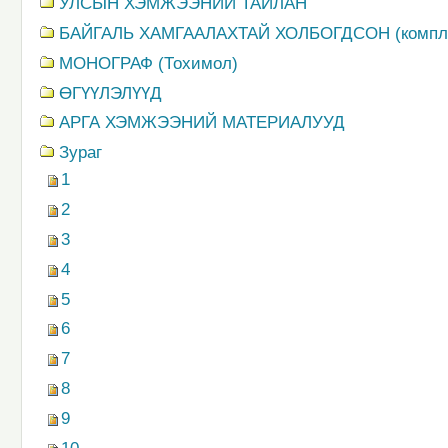
УЛСЫН ХЭМЖЭЭНИЙ ТАЙЛАН
БАЙГАЛЬ ХАМГААЛАХТАЙ ХОЛБОГДСОН (компл
MОНОГРАФ (Тохимол)
ӨГҮҮЛЭЛҮҮД
АРГА ХЭМЖЭЭНИЙ МАТЕРИАЛУУД
Зураг
1
2
3
4
5
6
7
8
9