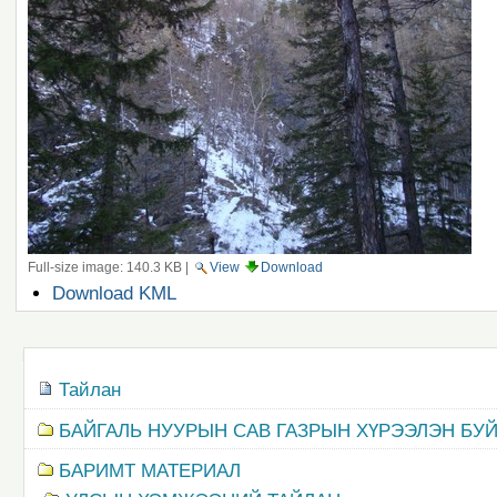
Full-size image:
140.3 KB
|
View
Download
Document
Download KML
Actions
Navigation
Тайлан
БАЙГАЛЬ НУУРЫН САВ ГАЗРЫН ХҮРЭЭЛЭН БУ
БАРИМТ МАТЕРИАЛ