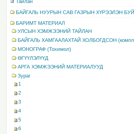
Тайлан
БАЙГАЛЬ НУУРЫН САВ ГАЗРЫН ХҮРЭЭЛЭН БУ
БАРИМТ МАТЕРИАЛ
УЛСЫН ХЭМЖЭЭНИЙ ТАЙЛАН
БАЙГАЛЬ ХАМГААЛАХТАЙ ХОЛБОГДСОН (компл
MОНОГРАФ (Тохимол)
ӨГҮҮЛЭЛҮҮД
АРГА ХЭМЖЭЭНИЙ МАТЕРИАЛУУД
Зураг
1
2
3
4
5
6