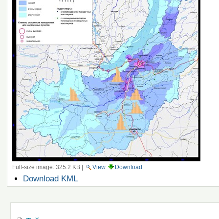
Full-size image:
325.2 KB
|
View
Download
Document
Download KML
Actions
Navigation