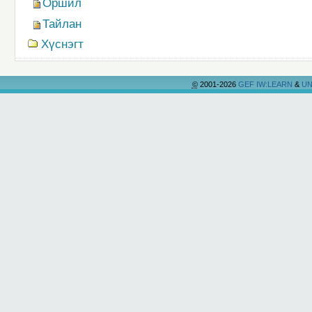
Оршил
Тайлан
Хүснэгт
©
2001-2026
GEF IW:LEARN
&
UN