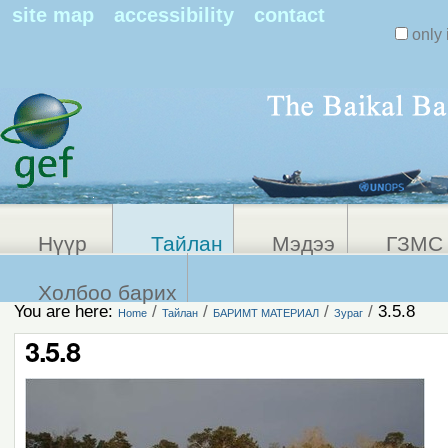
Search Sit
site map
accessibility
contact
only 
Personal
Advanced
Search…
tools
Нүүр
Тайлан
Мэдээ
ГЗМС 
Холбоо барих
You are here:
/
/
/
/
3.5.8
Home
Тайлан
БАРИМТ МАТЕРИАЛ
Зураг
3.5.8