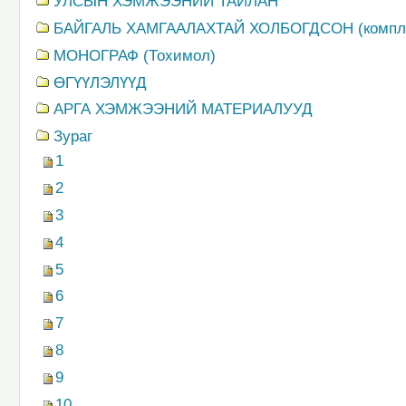
УЛСЫН ХЭМЖЭЭНИЙ ТАЙЛАН
БАЙГАЛЬ ХАМГААЛАХТАЙ ХОЛБОГДСОН (компл
MОНОГРАФ (Тохимол)
ӨГҮҮЛЭЛҮҮД
АРГА ХЭМЖЭЭНИЙ МАТЕРИАЛУУД
Зураг
1
2
3
4
5
6
7
8
9
10