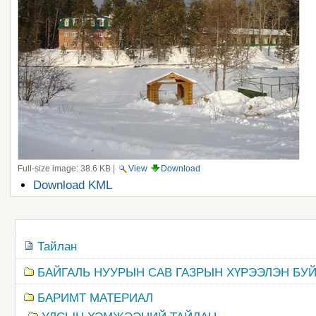
Full-size image:
38.6 KB
|
View
Download
Document
Download KML
Actions
Navigation
Тайлан
БАЙГАЛЬ НУУРЫН САВ ГАЗРЫН ХҮРЭЭЛЭН БУ
БАРИМТ МАТЕРИАЛ