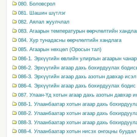
080. Боловсрол
081. Шашин шүтлэг
082. Аялал жуулчлал
083. Агаарын температурын өөрчлөлтийн хандла
084. Хур тунадасны өөрчлөлтийн хандлага
085. Агаарын нөхцөл (Оросын тал)
086-1. Эрхүүгийн өвлийн улирлын агаарын чанар
086-2. Эрхүүгийн агаар дахь бохирдуулах боди
086-3. Эрхүүгийн агаар дахь азотын давхар исэ
086-4. Эрхүүгийн агаар дахь бохирдуулах бодис
087. Улаан-Үд хотын агаар дахь азотын давхар 
088-1. Улаанбаатар хотын агаар дахь бохирдуул
088-2. Улаанбаатар хотын агаар дахь бохирдуул
088-3. Улаанбаатар хотын агаар дахь бохирдуул
088-4. Улаанбаатар хотын нисэх онгоцны бууда