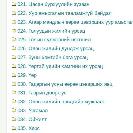
021. Цасан бүрхүүлийн зузаан
022. Уур амьсгалын тааламжгүй байдал
023. Агаар мандлын өөрөө цэвэрших уур амьсга
024. Голуудын жилийн урсац
025. Голын сүлжээний нягтшил
026. Олон жилийн дундаж урсац
027. Зуны хамгийн бага урсац
028. Үертэй үеийн хамгийн их урсац
029. Үер
030. Гадаргын усны өөрөө цэвэрших явц
031. Газрын доорх ус
032. Олон жилийн цэвдгийн мужлалт
033. Ургамал
034. Ойжилт
035. Хөрс