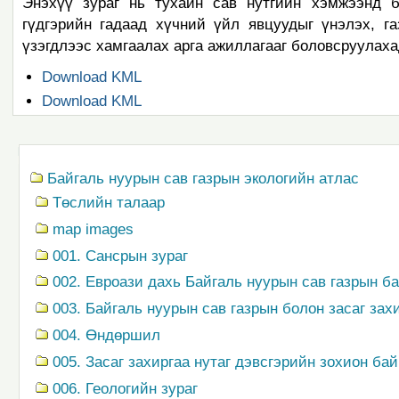
Энэхүү зураг нь тухайн сав нутгийн хэмжээнд б
гүдгэрийн гадаад хүчний үйл явцуудыг үнэлэх, г
үзэгдлээс хамгаалах арга ажиллагааг боловсруулах
Document
Download KML
Actions
Document
Download KML
Actions
Navigation
Байгаль нуурын сав газрын экологийн атлас
Төслийн талаар
map images
001. Сансрын зураг
002. Евроази дахь Байгаль нуурын сав газрын 
003. Байгаль нуурын сав газрын болон засаг зах
004. Өндөршил
005. Засаг захиргаа нутаг дэвсгэрийн зохион ба
006. Геологийн зураг