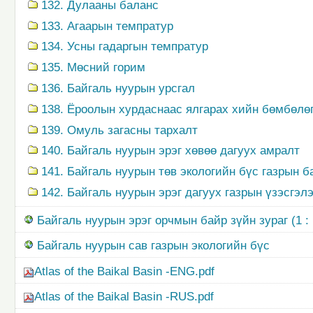
132. Дулааны баланс
133. Агаарын темпратур
134. Усны гадаргын темпратур
135. Мөсний горим
136. Байгаль нуурын урсгал
138. Ёроолын хурдаснаас ялгарах хийн бөмбөлө
139. Омуль загасны тархалт
140. Байгаль нуурын эрэг хөвөө дагуух амралт
141. Байгаль нуурын төв экологийн бүс газрын 
142. Байгаль нуурын эрэг дагуух газрын үзэсгэл
Байгаль нуурын эрэг орчмын байр зүйн зураг (1 : 
Байгаль нуурын сав газрын экологийн бүс
Atlas of the Baikal Basin -ENG.pdf
Atlas of the Baikal Basin -RUS.pdf