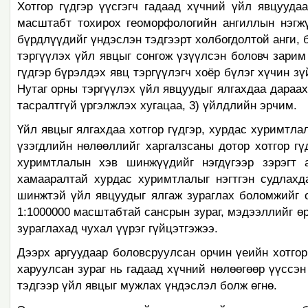
Хотгор гүдгэр үүсгэгч гадаад хүчний үйл явцууда
масштабт тохирох геоморфологийн ангиллын нэгж
бүрдлүүдийг үндэслэн тэдгээрт холбогдолтой анги, б
тэргүүлэх үйл явцыг сонгож үзүүлсэн боловч зарим
гүдгэр бүрэлдэх явц тэргүүлэгч хоёр бүлэг хүчин зү
Нутаг орны тэргүүлэх үйл явцуудыг ялгахдаа дараах 
тасралтгүй үргэлжлэх хугацаа, 3) үйлдлийн эрчим.
Үйл явцыг ялгахдаа хотгор гүдгэр, хурдас хуримтл
үзэгдлийн нөлөөллийг харгалзсаны дотор хотгор гү
хуримтлалын хэв шинжүүдийг нэгдүгээр зэрэгт а
хамааралтай хурдас хуримтлалыг нэгтгэн судлахд
шинжтэй үйл явцуудыг ялгаж зураглах боломжийг 
1:1000000 масштабтай сансрын зураг, мэдээллийг өр
зураглахад чухал үүрэг гүйцэтгэжээ.
Дээрх аргуудаар боловсруулсан орчин үеийн хотгор 
харуулсан зураг нь гадаад хүчний нөлөөгөөр үүссэн
тэдгээр үйл явцыг мужлах үндэслэл болж өгнө.