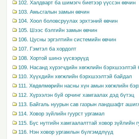
102. Халдварт ба шимэгч биетээр үүссэн өвчин
103. Амьсгалын замын өвчин
104. Хоол боловсруулах эрхтэний өвчин
105. Шээс бэлгийн замын өвчин
106. Цусны эргэлтийн системийн өвчин
107. Гэмтэл ба хордолт
108. Хортой шинэ үүсвэрүүд
109. Насанд хүрэгчдийн хөгжлийн бэрхшээлтэй
110. Хүүхдийн хөгжлийн бэрхшээлтэй байдал
111. Хөдөлмөрийн насны хүн амын хөгжлийн бэ
112. Хүрээлэн буй орчинг хамгаалах дэд бүтэц
113. Байгаль нуурын сав газрын ландшафт ашиг
114. Ховор зүйлийн гуурст ургамал
115. Бүс нутгийн хамгаалалттай ховор зүйлийн г
116. Нэн ховор ургамлын бүлгэмдлүүд