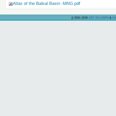
Atlas of the Baikal Basin -MNG.pdf
©
2001-2026
GEF IW:LEARN
&
UN