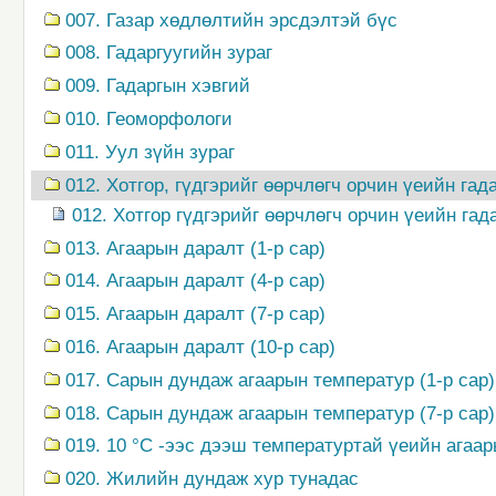
007. Газар хөдлөлтийн эрсдэлтэй бүс
008. Гадаргуугийн зураг
009. Гадаргын хэвгий
010. Геоморфологи
011. Уул зүйн зураг
012. Хотгор, гүдгэрийг өөрчлөгч орчин үеийн гад
012. Хотгор гүдгэрийг өөрчлөгч орчин үеийн гад
013. Агаарын даралт (1-р сар)
014. Агаарын даралт (4-р сар)
015. Агаарын даралт (7-р сар)
016. Агаарын даралт (10-р сар)
017. Сарын дундаж агаарын температур (1-р сар)
018. Сарын дундаж агаарын температур (7-р сар)
019. 10 °С -ээс дээш температуртай үеийн агаа
020. Жилийн дундаж хур тунадас