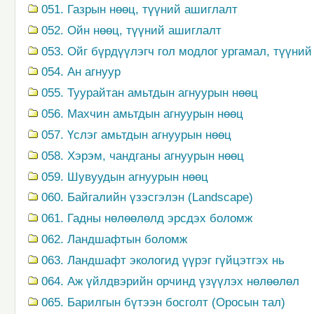
051. Газрын нөөц, түүний ашиглалт
052. Ойн нөөц, түүний ашиглалт
053. Ойг бүрдүүлэгч гол модлог ургамал, түүний
054. Ан агнуур
055. Туурайтан амьтдын агнуурын нөөц
056. Махчин амьтдын агнуурын нөөц
057. Үслэг амьтдын агнуурын нөөц
058. Хэрэм, чандганы агнуурын нөөц
059. Шувуудын агнуурын нөөц
060. Байгалийн үзэсгэлэн (Landscape)
061. Гадны нөлөөлөлд эрсдэх боломж
062. Ландшафтын боломж
063. Ландшафт экологид үүрэг гүйцэтгэх нь
064. Аж үйлдвэрийн орчинд үзүүлэх нөлөөлөл
065. Барилгын бүтээн босголт (Оросын тал)