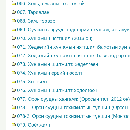
066. Хонь, ямааны тоо толгой
067. Тариалан
068. Зам, тээвэр
069. Суурин газрууд, тэдгээрийн хүн ам, аж аху
070. Хүн амын нягтшил (2013 он)
071. Хөдөөгийн хүн амын нягтшил ба хотын хүн а
072. Хөдөөгийн хүн амын нягтшил ба хотод орши
073. Хүн амын шилжилт, хөдөлгөөн
074. Хүн амын ердийн өсөлт
075. Хотжилт
076. Хүн амын шилжилт хөдөлгөөн
077. Орон сууцны хангамж (Оросын тал, 2012 он)
078-1. Орон сууцны тохижилтын түвшин (Оросын 
078-2. Орон сууцны тохижилтын түвшин (Монгол
079. Соёлжилт