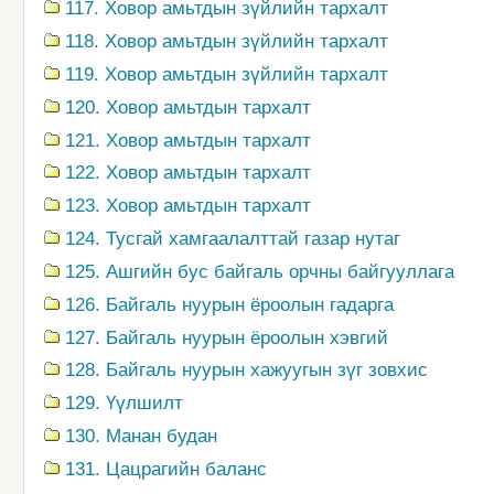
117. Ховор амьтдын зүйлийн тархалт
118. Ховор амьтдын зүйлийн тархалт
119. Ховор амьтдын зүйлийн тархалт
120. Ховор амьтдын тархалт
121. Ховор амьтдын тархалт
122. Ховор амьтдын тархалт
123. Ховор амьтдын тархалт
124. Тусгай хамгаалалттай газар нутаг
125. Ашгийн бус байгаль орчны байгууллага
126. Байгаль нуурын ёроолын гадарга
127. Байгаль нуурын ёроолын хэвгий
128. Байгаль нуурын хажуугын зүг зовхис
129. Үүлшилт
130. Манан будан
131. Цацрагийн баланс