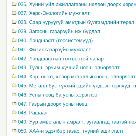
036. Хүний үйл ажиллагааны нөлөөн доорх хөрс
037. Хөрс-Экологийн мужлалт
038. Сээр нуруугүй амьтдын бүлгэмдлийн төрөл
039. Загасны газарзүйн иж бүрдэл
040. Ландшафт (геосистемүүд)
041. Физик газарзүйн мужлалт
042. Ландшафтын тогтвортой чанар
043. Түлш, эрчим хүчний нөөц, олборлолт
044. Хар, өнгөт, ховор металлын нөөц, олборлолт
045. Металл бус түүхий эдийн үндсэн төрлүүд: 
046. Усны нөөц ба усны хэрэглээ
047. Газрын доорх усны нөөц
048. Рашаан
049. Уур амьсгалын амралт, зугаалгад таатай нө
050. ХАА-н эдэлбэр газар, түүний ашиглалт