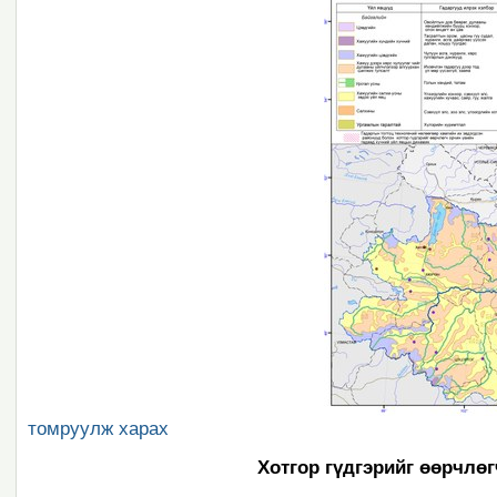
томруулж харах
Хотгор гүдгэрийг өөрчлөг