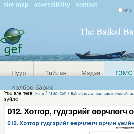
Search Sit
site map
accessibility
contact
only 
Personal
Advanced
Search…
tools
Нүүр
Тайлан
Мэдээ
ГЗМС 
Холбоо барих
You are here:
/
/
Home
ГЗМС (GIS)
Байгаль нуурын сав газрын экологийн ат
зүйлс
012. Хотгор, гүдгэрийг өөрчлөгч 
012. Хотгор гүдгэрийг өөрчлөгч орчин үеий