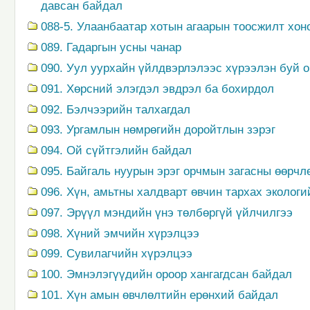
давсан байдал
088-5. Улаанбаатар хотын агаарын тоосжилт хон
089. Гадаргын усны чанар
090. Уул уурхайн үйлдвэрлэлээс хүрээлэн буй 
091. Хөрсний элэгдэл эвдрэл ба бохирдол
092. Бэлчээрийн талхагдал
093. Ургамлын нөмрөгийн доройтлын зэрэг
094. Ой сүйтгэлийн байдал
095. Байгаль нуурын эрэг орчмын загасны өөрчл
096. Хүн, амьтны халдварт өвчин тархах эколог
097. Эрүүл мэндийн үнэ төлбөргүй үйлчилгээ
098. Хүний эмчийн хүрэлцээ
099. Сувилагчийн хүрэлцээ
100. Эмнэлэгүүдийн ороор хангагдсан байдал
101. Хүн амын өвчлөлтийн ерөнхий байдал