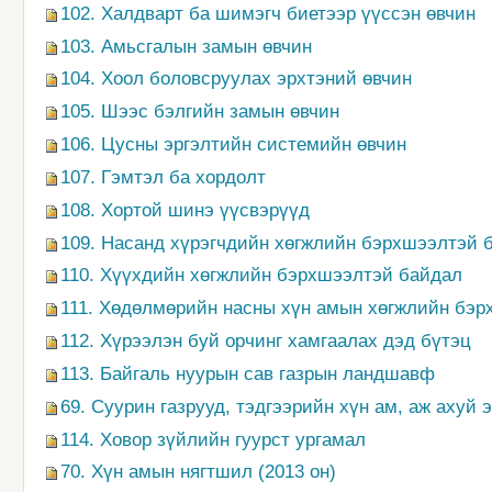
102. Халдварт ба шимэгч биетээр үүссэн өвчин
103. Амьсгалын замын өвчин
104. Хоол боловсруулах эрхтэний өвчин
105. Шээс бэлгийн замын өвчин
106. Цусны эргэлтийн системийн өвчин
107. Гэмтэл ба хордолт
108. Хортой шинэ үүсвэрүүд
109. Насанд хүрэгчдийн хөгжлийн бэрхшээлтэй 
110. Хүүхдийн хөгжлийн бэрхшээлтэй байдал
111. Хөдөлмөрийн насны хүн амын хөгжлийн бэ
112. Хүрээлэн буй орчинг хамгаалах дэд бүтэц
113. Байгаль нуурын сав газрын ландшавф
69. Суурин газрууд, тэдгээрийн хүн ам, аж ахуй 
114. Ховор зүйлийн гуурст ургамал
70. Хүн амын нягтшил (2013 он)