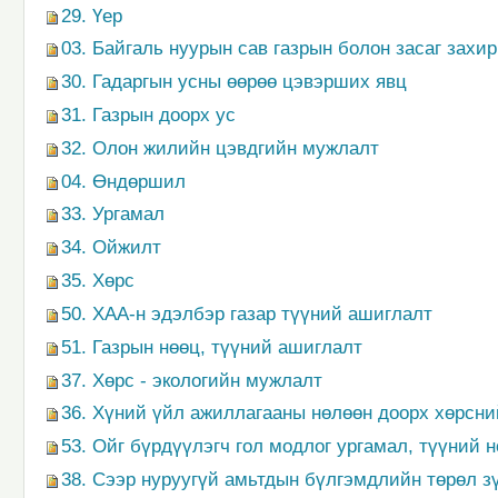
29. Үер
03. Байгаль нуурын сав газрын болон засаг захи
30. Гадаргын усны өөрөө цэвэрших явц
31. Газрын доорх ус
32. Олон жилийн цэвдгийн мужлалт
04. Өндөршил
33. Ургамал
34. Ойжилт
35. Хөрс
50. ХАА-н эдэлбэр газар түүний ашиглалт
51. Газрын нөөц, түүний ашиглалт
37. Хөрс - экологийн мужлалт
36. Хүний үйл ажиллагааны нөлөөн доорх хөрсни
53. Ойг бүрдүүлэгч гол модлог ургамал, түүний 
38. Сээр нуруугүй амьтдын бүлгэмдлийн төрөл з