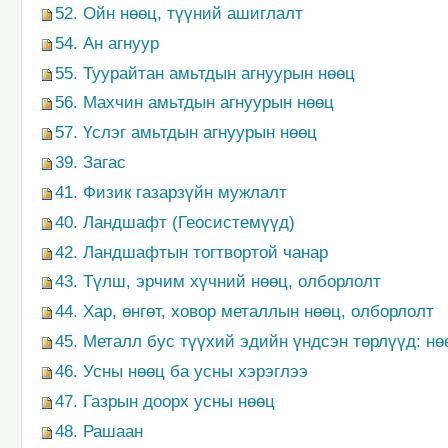
52. Ойн нөөц, түүний ашиглалт
54. Ан агнуур
55. Туурайтан амьтдын агнуурын нөөц
56. Махчин амьтдын агнуурын нөөц
57. Үслэг амьтдын агнуурын нөөц
39. Загас
41. Физик газарзүйн мужлалт
40. Ландшафт (Геосистемүүд)
42. Ландшафтын тогтвортой чанар
43. Түлш, эрчим хүчний нөөц, олборлолт
44. Хар, өнгөт, ховор металлын нөөц, олборлолт
45. Металл бус түүхий эдийн үндсэн төрлүүд: нө
46. Усны нөөц ба усны хэрэглээ
47. Газрын доорх усны нөөц
48. Рашаан