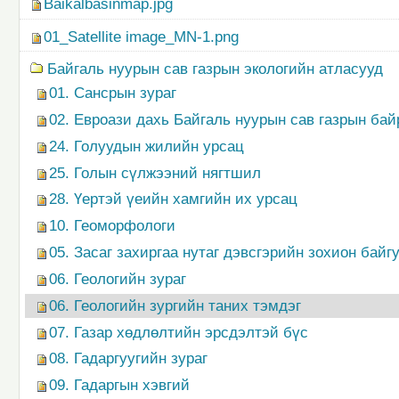
Baikalbasinmap.jpg
01_Satellite image_MN-1.png
Байгаль нуурын сав газрын экологийн атласууд
01. Сансрын зураг
02. Евроази дахь Байгаль нуурын сав газрын ба
24. Голуудын жилийн урсац
25. Голын сүлжээний нягтшил
28. Үертэй үеийн хамгийн их урсац
10. Геоморфологи
05. Засаг захиргаа нутаг дэвсгэрийн зохион байг
06. Геологийн зураг
06. Геологийн зургийн таних тэмдэг
07. Газар хөдлөлтийн эрсдэлтэй бүс
08. Гадаргуугийн зураг
09. Гадаргын хэвгий