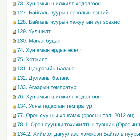
73. Хүн амын шилжилт хөдөлгөөн
127. Байгаль нуурын ёроолын хэвгий
128. Байгаль нуурын хажуугын зүг зовхис
129. Үүлшилт
130. Манан будан
74. Хүн амын ердын өсөлт
75. Хотжилт
131. Цацрагийн баланс
132. Дулааны баланс
133. Агаарын темпратур
76. Хүн амын шилжилт хөдөлгөөн
134. Усны гадаргын темпратур
77. Орон сууцны хангамж (оросын тал, 2012 он)
78-1. Орон сууцны тохижилтын түвшин (Оросын т
134.2. Хиймэл дагуулаас хэмжсэн Байгаль нуур