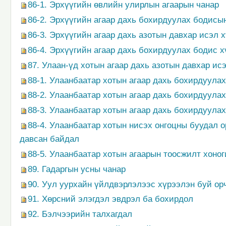
86-1. Эрхүүгийн өвлийн улирлын агаарын чанар
86-2. Эрхүүгийн агаар дахь бохирдуулах бодис
86-3. Эрхүүгийн агаар дахь азотын давхар исэл
86-4. Эрхүүгийн агаар дахь бохирдуулах бодис х
87. Улаан-үд хотын агаар дахь азотын давхар и
88-1. Улаанбаатар хотын агаар дахь бохирдуула
88-2. Улаанбаатар хотын агаар дахь бохирдуула
88-3. Улаанбаатар хотын агаар дахь бохирдуула
88-4. Улаанбаатар хотын нисэх онгоцны буудал 
давсан байдал
88-5. Улаанбаатар хотын агаарын тоосжилт хоно
89. Гадаргын усны чанар
90. Уул уурхайн үйлдвэрлэлээс хүрээлэн буй ор
91. Хөрсний элэгдэл эвдрэл ба бохирдол
92. Бэлчээрийн талхагдал