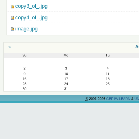
copy3_of_.jpg
copy4_of_.jpg
image.jpg
«
A
Su
Mo
Tu
August
2
3
4
9
10
11
16
17
18
23
24
25
30
31
©
2001-2026
GEF IW:LEARN
&
UN