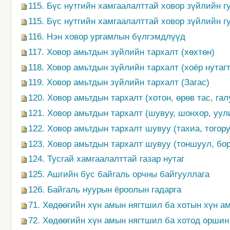
115. Бүс нутгийн хамгаалалттай ховор зүйлийн г
115. Бүс нутгийн хамгаалалттай ховор зүйлийн г
116. Нэн ховор ургамлын бүлгэмдлүүд
117. Ховор амьтдын зүйлийн тархалт (хөхтөн)
118. Ховор амьтдын зүйлийн тархалт (хоёр нутагт
119. Ховор амьтдын зүйлийн тархалт (Загас)
120. Ховор амьтдын тархалт (хотон, өрөв тас, га
121. Ховор амьтдын тархалт (шувуу, шонхор, уул
122. Ховор амьтдын тархалт шувуу (тахиа, тогору
123. Ховор амьтдын тархалт шувуу (тоншуул, бо
124. Тусгай хамгаалалттай газар нутаг
125. Ашгийн бус байгаль орчны байгууллага
126. Байгаль нуурын ёроолын гадарга
71. Хөдөөгийн хүн амын нягтшил ба хотын хүн ам
72. Хөдөөгийн хүн амын нягтшил ба хотод оршин 