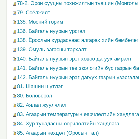
78-2. Орон сууцны тохижилтын түвшин (Монголы
79. Соёлжилт
135. Мөсний горим
136. Байгаль нуурын урсгал
138. Ёроолын хурдаснаас ялгарах хийн бөмбөлөг
139. Омуль загасны тархалт
140. Байгаль нуурын эрэг хөвөө дагуух амралт
141. Байгаль нуурын төв экологийн бүс газрын 
142. Байгаль нуурын эрэг дагуух газрын үзэсгэл
81. Шашин шүтлэг
80. Боловсрол
82. Аялал жуулчлал
83. Агаарын температурын өөрчлөлтийн хандлага
84. Хур тунадасны өөрчлөлтийн хандлага
85. Агаарын нөхцөл (Оросын тал)