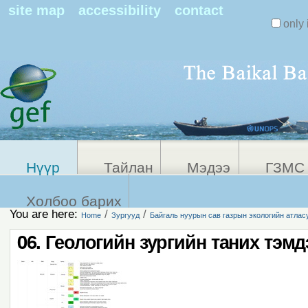
Search Sit
site map
accessibility
contact
only 
Personal
Advanced
Search…
tools
Нүүр
Тайлан
Мэдээ
ГЗМС 
Холбоо барих
You are here:
/
/
Home
Зургууд
Байгаль нуурын сав газрын экологийн атлас
06. Геологийн зургийн таних тэмд