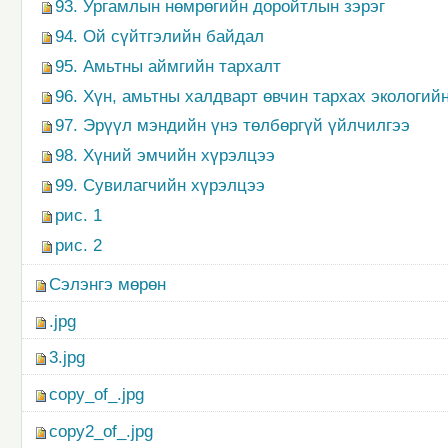
93. Ургамлын нөмрөгийн доройтлын зэрэг
94. Ой сүйтгэлийн байдал
95. Амьтны аймгийн тархалт
96. Хүн, амьтны халдварт өвчин тархах экологий
97. Эрүүл мэндийн үнэ төлбөргүй үйлчилгээ
98. Хүний эмчийн хүрэлцээ
99. Сувилагчийн хүрэлцээ
рис. 1
рис. 2
Сэлэнгэ мөрөн
.jpg
3.jpg
copy_of_.jpg
copy2_of_.jpg