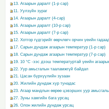
13. Агаарын даралт (1-р сар)
11. Уулзүйн зураг
14. Агаарын даралт (4-сар)
16. Агаарын даралт (10-р сар)
15. Агаарын даралт (7-р сар)
12. Хотгор гүдгэрийг өөрчлөгч орчин үеийн гадаа
17. Сарын дундаж агаарын температур (1-р сар)
18. Сарын дундаж агаарын температур (7-р сар)
19. 10 °С -ээс дээш температуртай үеийн агаары
22. Уур амьсгалын тааламжгүй байдал
21. Цасан бүрхүүлийн зузаан
20. Жилийн дундаж хур тунадас
23. Агаар мандлын өөрөө цэвэрших уур амьсгал
27. Зуны хамгийн бага урсац
26. Олон жилийн дундаж урсац