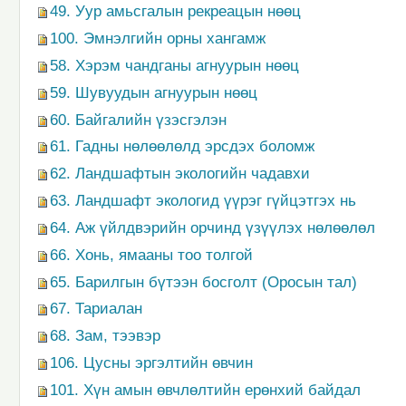
49. Уур амьсгалын рекреацын нөөц
100. Эмнэлгийн орны хангамж
58. Хэрэм чандганы агнуурын нөөц
59. Шувуудын агнуурын нөөц
60. Байгалийн үзэсгэлэн
61. Гадны нөлөөлөлд эрсдэх боломж
62. Ландшафтын экологийн чадавхи
63. Ландшафт экологид үүрэг гүйцэтгэх нь
64. Аж үйлдвэрийн орчинд үзүүлэх нөлөөлөл
66. Хонь, ямааны тоо толгой
65. Барилгын бүтээн босголт (Оросын тал)
67. Тариалан
68. Зам, тээвэр
106. Цусны эргэлтийн өвчин
101. Хүн амын өвчлөлтийн ерөнхий байдал