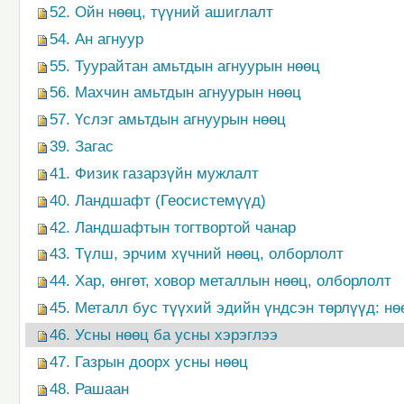
52. Ойн нөөц, түүний ашиглалт
54. Ан агнуур
55. Туурайтан амьтдын агнуурын нөөц
56. Махчин амьтдын агнуурын нөөц
57. Үслэг амьтдын агнуурын нөөц
39. Загас
41. Физик газарзүйн мужлалт
40. Ландшафт (Геосистемүүд)
42. Ландшафтын тогтвортой чанар
43. Түлш, эрчим хүчний нөөц, олборлолт
44. Хар, өнгөт, ховор металлын нөөц, олборлолт
45. Металл бус түүхий эдийн үндсэн төрлүүд: нө
46. Усны нөөц ба усны хэрэглээ
47. Газрын доорх усны нөөц
48. Рашаан