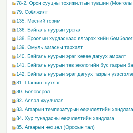
78-2. Орон сууцны тохижилтын түвшин (Монголы
79. Соёлжилт
135. Мөсний горим
136. Байгаль нуурын урсгал
138. Ёроолын хурдаснаас ялгарах хийн бөмбөлөг
139. Омуль загасны тархалт
140. Байгаль нуурын эрэг хөвөө дагуух амралт
141. Байгаль нуурын төв экологийн бүс газрын 
142. Байгаль нуурын эрэг дагуух газрын үзэсгэл
81. Шашин шүтлэг
80. Боловсрол
82. Аялал жуулчлал
83. Агаарын температурын өөрчлөлтийн хандлага
84. Хур тунадасны өөрчлөлтийн хандлага
85. Агаарын нөхцөл (Оросын тал)