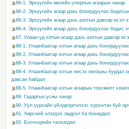
86-1. Эрхүүгийн өвлийн улирлын агаарын чанар
86-2. Эрхүүгийн агаар дахь бохирдуулах бодис
86-3. Эрхүүгийн агаар дахь азотын давхар исэл
86-4. Эрхүүгийн агаар дахь бохирдуулах бодис х
87. Улаан-үд хотын агаар дахь азотын давхар и
88-1. Улаанбаатар хотын агаар дахь бохирдуула
88-2. Улаанбаатар хотын агаар дахь бохирдуула
88-3. Улаанбаатар хотын агаар дахь бохирдуула
88-4. Улаанбаатар хотын нисэх онгоцны буудал 
давсан байдал
88-5. Улаанбаатар хотын агаарын тоосжилт хоно
89. Гадаргын усны чанар
90. Уул уурхайн үйлдвэрлэлээс хүрээлэн буй ор
91. Хөрсний элэгдэл эвдрэл ба бохирдол
92. Бэлчээрийн талхагдал