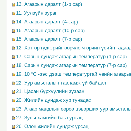
13. Агаарын даралт (1-р сар)
11. Уулзүйн зураг
14. Агаарын даралт (4-сар)
16. Агаарын даралт (10-р сар)
15. Агаарын даралт (7-р сар)
12. Хотгор гүдгэрийг өөрчлөгч орчин үеийн гадаа
17. Сарын дундаж агаарын температур (1-р сар)
18. Сарын дундаж агаарын температур (7-р сар)
19. 10 °С -ээс дээш температуртай үеийн агаары
22. Уур амьсгалын тааламжгүй байдал
21. Цасан бүрхүүлийн зузаан
20. Жилийн дундаж хур тунадас
23. Агаар мандлын өөрөө цэвэрших уур амьсгал
27. Зуны хамгийн бага урсац
26. Олон жилийн дундаж урсац