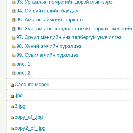
93. Ургамлын нөмрөгийн доройтлын зэрэг
94. Ой сүйтгэлийн байдал
95. Амьтны аймгийн тархалт
96. Хүн, амьтны халдварт өвчин тархах экологий
97. Эрүүл мэндийн үнэ төлбөргүй үйлчилгээ
98. Хүний эмчийн хүрэлцээ
99. Сувилагчийн хүрэлцээ
рис. 1
рис. 2
Сэлэнгэ мөрөн
.jpg
3.jpg
copy_of_.jpg
copy2_of_.jpg