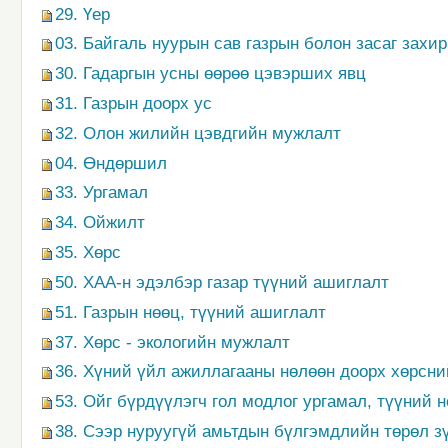
29. Үер
03. Байгаль нуурын сав газрын болон засаг захи
30. Гадаргын усны өөрөө цэвэрших явц
31. Газрын доорх ус
32. Олон жилийн цэвдгийн мужлалт
04. Өндөршил
33. Ургамал
34. Ойжилт
35. Хөрс
50. ХАА-н эдэлбэр газар түүний ашиглалт
51. Газрын нөөц, түүний ашиглалт
37. Хөрс - экологийн мужлалт
36. Хүний үйл ажиллагааны нөлөөн доорх хөрсни
53. Ойг бүрдүүлэгч гол модлог ургамал, түүний 
38. Сээр нуруугүй амьтдын бүлгэмдлийн төрөл з