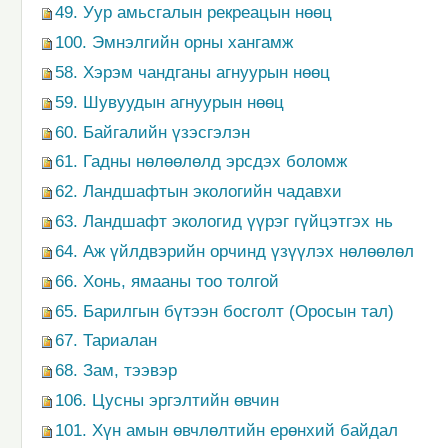
49. Уур амьсгалын рекреацын нөөц
100. Эмнэлгийн орны хангамж
58. Хэрэм чандганы агнуурын нөөц
59. Шувуудын агнуурын нөөц
60. Байгалийн үзэсгэлэн
61. Гадны нөлөөлөлд эрсдэх боломж
62. Ландшафтын экологийн чадавхи
63. Ландшафт экологид үүрэг гүйцэтгэх нь
64. Аж үйлдвэрийн орчинд үзүүлэх нөлөөлөл
66. Хонь, ямааны тоо толгой
65. Барилгын бүтээн босголт (Оросын тал)
67. Тариалан
68. Зам, тээвэр
106. Цусны эргэлтийн өвчин
101. Хүн амын өвчлөлтийн ерөнхий байдал