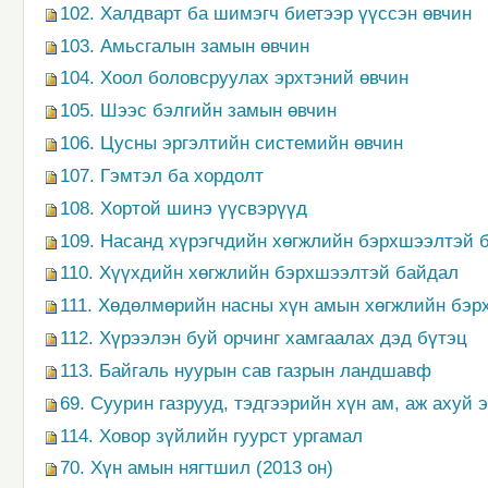
102. Халдварт ба шимэгч биетээр үүссэн өвчин
103. Амьсгалын замын өвчин
104. Хоол боловсруулах эрхтэний өвчин
105. Шээс бэлгийн замын өвчин
106. Цусны эргэлтийн системийн өвчин
107. Гэмтэл ба хордолт
108. Хортой шинэ үүсвэрүүд
109. Насанд хүрэгчдийн хөгжлийн бэрхшээлтэй 
110. Хүүхдийн хөгжлийн бэрхшээлтэй байдал
111. Хөдөлмөрийн насны хүн амын хөгжлийн бэ
112. Хүрээлэн буй орчинг хамгаалах дэд бүтэц
113. Байгаль нуурын сав газрын ландшавф
69. Суурин газрууд, тэдгээрийн хүн ам, аж ахуй 
114. Ховор зүйлийн гуурст ургамал
70. Хүн амын нягтшил (2013 он)