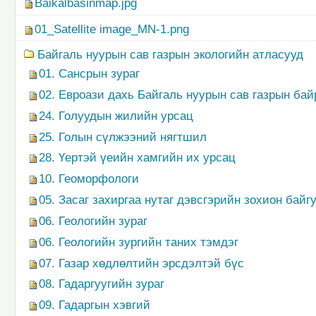
Baikalbasinmap.jpg
01_Satellite image_MN-1.png
Байгаль нуурын сав газрын экологийн атласууд
01. Сансрын зураг
02. Евроази дахь Байгаль нуурын сав газрын ба
24. Голуудын жилийн урсац
25. Голын сүлжээний нягтшил
28. Үертэй үеийн хамгийн их урсац
10. Геоморфологи
05. Засаг захиргаа нутаг дэвсгэрийн зохион байг
06. Геологийн зураг
06. Геологийн зургийн таних тэмдэг
07. Газар хөдлөлтийн эрсдэлтэй бүс
08. Гадаргуугийн зураг
09. Гадаргын хэвгий