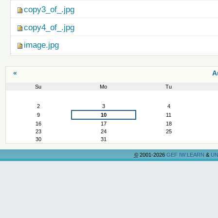
copy3_of_.jpg
copy4_of_.jpg
image.jpg
«
A
Su
Mo
Tu
August
2
3
4
9
10
11
16
17
18
23
24
25
30
31
©
2001-2026
GEF IW:LEARN
&
UN