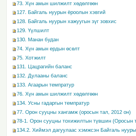
73. Хүн амын шилжилт хөдөлгөөн
127. Байгаль нуурын ёроолын хэвгий
128. Байгаль нуурын хажуугын зүг зовхис
129. Үүлшилт
130. Манан будан
74. Хүн амын ердын өсөлт
75. Хотжилт
131. Цацрагийн баланс
132. Дулааны баланс
133. Агаарын темпратур
76. Хүн амын шилжилт хөдөлгөөн
134. Усны гадаргын темпратур
77. Орон сууцны хангамж (оросын тал, 2012 он)
78-1. Орон сууцны тохижилтын түвшин (Оросын т
134.2. Хиймэл дагуулаас хэмжсэн Байгаль нуур