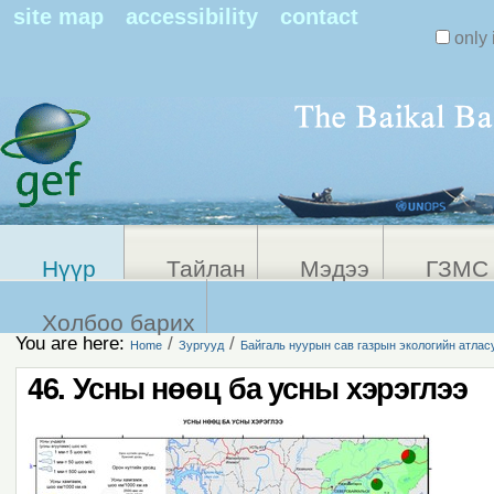
Search Sit
site map
accessibility
contact
only 
Personal
Advanced
Search…
tools
Нүүр
Тайлан
Мэдээ
ГЗМС 
Холбоо барих
You are here:
/
/
Home
Зургууд
Байгаль нуурын сав газрын экологийн атлас
46. Усны нөөц ба усны хэрэглээ