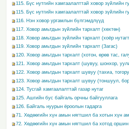
115. Бүс нутгийн хамгаалалттай ховор зүйлийн г
115. Бүс нутгийн хамгаалалттай ховор зүйлийн г
116. Нэн ховор ургамлын бүлгэмдлүүд
117. Ховор амьтдын зүйлийн тархалт (хөхтөн)
118. Ховор амьтдын зүйлийн тархалт (хоёр нутагт
119. Ховор амьтдын зүйлийн тархалт (Загас)
120. Ховор амьтдын тархалт (хотон, өрөв тас, га
121. Ховор амьтдын тархалт (шувуу, шонхор, уул
122. Ховор амьтдын тархалт шувуу (тахиа, тогору
123. Ховор амьтдын тархалт шувуу (тоншуул, бо
124. Тусгай хамгаалалттай газар нутаг
125. Ашгийн бус байгаль орчны байгууллага
126. Байгаль нуурын ёроолын гадарга
71. Хөдөөгийн хүн амын нягтшил ба хотын хүн ам
72. Хөдөөгийн хүн амын нягтшил ба хотод оршин 