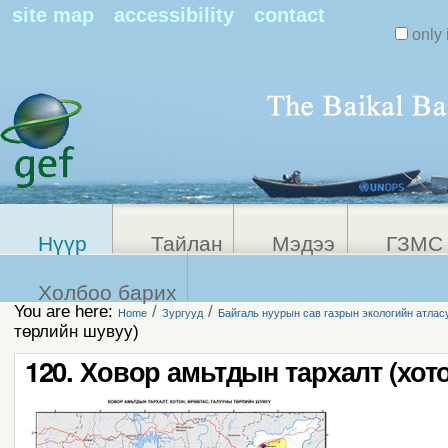
Search Sit
site map
accessibility
contact
only 
Personal
Advanced
Search…
tools
Нүүр
Тайлан
Мэдээ
ГЗМС 
Холбоо барих
You are here:
/
/
Home
Зургууд
Байгаль нуурын сав газрын экологийн атлас
төрлийн шувуу)
120. Ховор амьтдын тархалт (хото