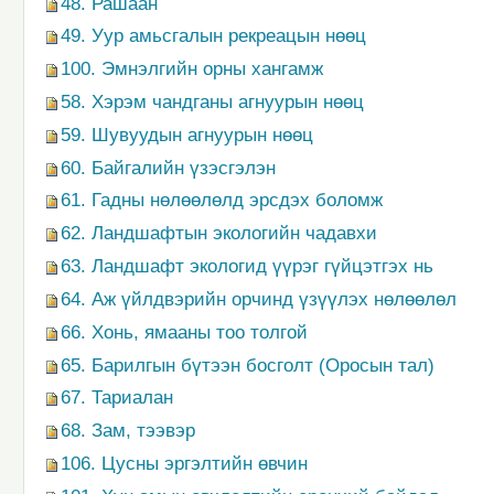
48. Рашаан
49. Уур амьсгалын рекреацын нөөц
100. Эмнэлгийн орны хангамж
58. Хэрэм чандганы агнуурын нөөц
59. Шувуудын агнуурын нөөц
60. Байгалийн үзэсгэлэн
61. Гадны нөлөөлөлд эрсдэх боломж
62. Ландшафтын экологийн чадавхи
63. Ландшафт экологид үүрэг гүйцэтгэх нь
64. Аж үйлдвэрийн орчинд үзүүлэх нөлөөлөл
66. Хонь, ямааны тоо толгой
65. Барилгын бүтээн босголт (Оросын тал)
67. Тариалан
68. Зам, тээвэр
106. Цусны эргэлтийн өвчин