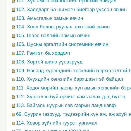
101. Хүн амын өвчлөлтийн ерөнхий байдал
102. Халдварт ба шимэгч биетээр үүссэн өвчин
103. Амьсгалын замын өвчин
104. Хоол боловсруулах эрхтэний өвчин
105. Шээс бэлгийн замын өвчин
106. Цусны эргэлтийн системийн өвчин
107. Гэмтэл ба хордолт
108. Хортой шинэ үүсвэрүүд
109. Насанд хүрэгчдийн хөгжлийн бэрхшээлтэй 
110. Хүүхдийн хөгжлийн бэрхшээлтэй байдал
111. Хөдөлмөрийн насны хүн амын хөгжлийн бэ
112. Хүрээлэн буй орчинг хамгаалах дэд бүтэц
113. Байгаль нуурын сав газрын ландшавф
69. Суурин газрууд, тэдгээрийн хүн ам, аж ахуй 
114. Ховор зүйлийн гуурст ургамал