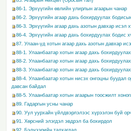
85. Агаарын нөхцөл (Оросын тал)
86-1. Эрхүүгийн өвлийн улирлын агаарын чанар
86-2. Эрхүүгийн агаар дахь бохирдуулах бодис
86-3. Эрхүүгийн агаар дахь азотын давхар исэл
86-4. Эрхүүгийн агаар дахь бохирдуулах бодис х
87. Улаан-үд хотын агаар дахь азотын давхар и
88-1. Улаанбаатар хотын агаар дахь бохирдуула
88-2. Улаанбаатар хотын агаар дахь бохирдуула
88-3. Улаанбаатар хотын агаар дахь бохирдуула
88-4. Улаанбаатар хотын нисэх онгоцны буудал 
давсан байдал
88-5. Улаанбаатар хотын агаарын тоосжилт хоно
89. Гадаргын усны чанар
90. Уул уурхайн үйлдвэрлэлээс хүрээлэн буй ор
91. Хөрсний элэгдэл эвдрэл ба бохирдол
92. Бэлчээрийн талхагдал