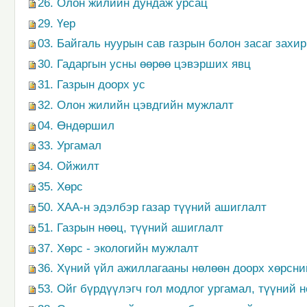
26. Олон жилийн дундаж урсац
29. Үер
03. Байгаль нуурын сав газрын болон засаг захи
30. Гадаргын усны өөрөө цэвэрших явц
31. Газрын доорх ус
32. Олон жилийн цэвдгийн мужлалт
04. Өндөршил
33. Ургамал
34. Ойжилт
35. Хөрс
50. ХАА-н эдэлбэр газар түүний ашиглалт
51. Газрын нөөц, түүний ашиглалт
37. Хөрс - экологийн мужлалт
36. Хүний үйл ажиллагааны нөлөөн доорх хөрсни
53. Ойг бүрдүүлэгч гол модлог ургамал, түүний 