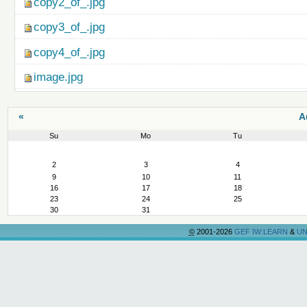
copy2_of_.jpg
copy3_of_.jpg
copy4_of_.jpg
image.jpg
«
A
Su
Mo
Tu
August
2
3
4
9
10
11
16
17
18
23
24
25
30
31
©
2001-2026
GEF IW:LEARN
&
UN