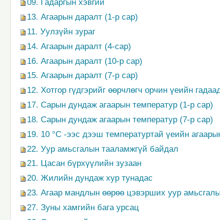
09. Гадаргын хэвгий
13. Агаарын даралт (1-р сар)
11. Уулзүйн зураг
14. Агаарын даралт (4-сар)
16. Агаарын даралт (10-р сар)
15. Агаарын даралт (7-р сар)
12. Хотгор гүдгэрийг өөрчлөгч орчин үеийн гадаа
17. Сарын дундаж агаарын температур (1-р сар)
18. Сарын дундаж агаарын температур (7-р сар)
19. 10 °С -ээс дээш температуртай үеийн агаары
22. Уур амьсгалын тааламжгүй байдал
21. Цасан бүрхүүлийн зузаан
20. Жилийн дундаж хур тунадас
23. Агаар мандлын өөрөө цэвэрших уур амьсгал
27. Зуны хамгийн бага урсац