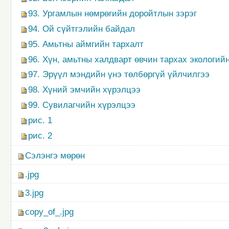
93. Ургамлын нөмрөгийн доройтлын зэрэг
94. Ой сүйтгэлийн байдал
95. Амьтны аймгийн тархалт
96. Хүн, амьтны халдварт өвчин тархах экологий
97. Эрүүл мэндийн үнэ төлбөргүй үйлчилгээ
98. Хүний эмчийн хүрэлцээ
99. Сувилагчийн хүрэлцээ
рис. 1
рис. 2
Сэлэнгэ мөрөн
.jpg
3.jpg
copy_of_.jpg