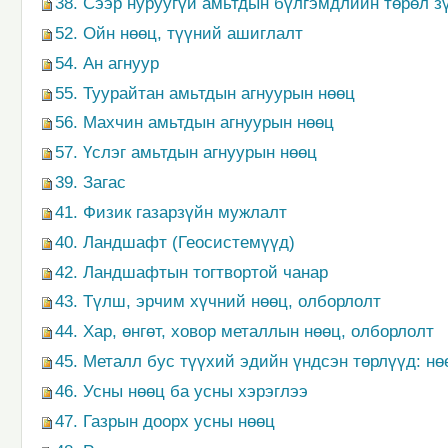
38. Сээр нуруугүй амьтдын бүлгэмдлийн төрөл з
52. Ойн нөөц, түүний ашиглалт
54. Ан агнуур
55. Туурайтан амьтдын агнуурын нөөц
56. Махчин амьтдын агнуурын нөөц
57. Үслэг амьтдын агнуурын нөөц
39. Загас
41. Физик газарзүйн мужлалт
40. Ландшафт (Геосистемүүд)
42. Ландшафтын тогтвортой чанар
43. Түлш, эрчим хүчний нөөц, олборлолт
44. Хар, өнгөт, ховор металлын нөөц, олборлолт
45. Металл бус түүхий эдийн үндсэн төрлүүд: нө
46. Усны нөөц ба усны хэрэглээ
47. Газрын доорх усны нөөц