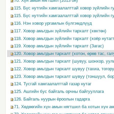
70. Хүн амын нягтшил (2013 он)
115. Бүс нутгийн хамгаалалттай ховор зүйлийн г
115. Бүс нутгийн хамгаалалттай ховор зүйлийн г
116. Нэн ховор ургамлын бүлгэмдлүүд
117. Ховор амьтдын зүйлийн тархалт (хөхтөн)
118. Ховор амьтдын зүйлийн тархалт (хоёр нутагт
119. Ховор амьтдын зүйлийн тархалт (Загас)
120. Ховор амьтдын тархалт (хотон, өрөв тас, га
121. Ховор амьтдын тархалт (шувуу, шонхор, уул
122. Ховор амьтдын тархалт шувуу (тахиа, тогору
123. Ховор амьтдын тархалт шувуу (тоншуул, бо
124. Тусгай хамгаалалттай газар нутаг
125. Ашгийн бус байгаль орчны байгууллага
126. Байгаль нуурын ёроолын гадарга
71. Хөдөөгийн хүн амын нягтшил ба хотын хүн ам