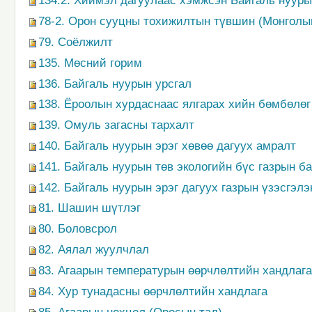
134.2. Хиймэл дагуулаас хэмжсэн Байгаль нуур
78-2. Орон сууцны тохижилтын түвшин (Монголы
79. Соёлжилт
135. Мөсний горим
136. Байгаль нуурын урсгал
138. Ёроолын хурдаснаас ялгарах хийн бөмбөлөг
139. Омуль загасны тархалт
140. Байгаль нуурын эрэг хөвөө дагуух амралт
141. Байгаль нуурын төв экологийн бүс газрын 
142. Байгаль нуурын эрэг дагуух газрын үзэсгэл
81. Шашин шүтлэг
80. Боловсрол
82. Аялал жуулчлал
83. Агаарын температурын өөрчлөлтийн хандлага
84. Хур тунадасны өөрчлөлтийн хандлага