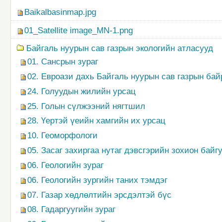
Baikalbasinmap.jpg
01_Satellite image_MN-1.png
Байгаль нуурын сав газрын экологийн атласууд
01. Сансрын зураг
02. Евроази дахь Байгаль нуурын сав газрын ба
24. Голуудын жилийн урсац
25. Голын сүлжээний нягтшил
28. Үертэй үеийн хамгийн их урсац
10. Геоморфологи
05. Засаг захиргаа нутаг дэвсгэрийн зохион байг
06. Геологийн зураг
06. Геологийн зургийн таних тэмдэг
07. Газар хөдлөлтийн эрсдэлтэй бүс
08. Гадаргуугийн зураг