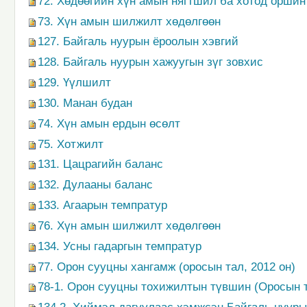
72. Хөдөөгийн хүн амын нягтшил ба хотод оршин 
73. Хүн амын шилжилт хөдөлгөөн
127. Байгаль нуурын ёроолын хэвгий
128. Байгаль нуурын хажуугын зүг зовхис
129. Үүлшилт
130. Манан будан
74. Хүн амын ердын өсөлт
75. Хотжилт
131. Цацрагийн баланс
132. Дулааны баланс
133. Агаарын темпратур
76. Хүн амын шилжилт хөдөлгөөн
134. Усны гадаргын темпратур
77. Орон сууцны хангамж (оросын тал, 2012 он)
78-1. Орон сууцны тохижилтын түвшин (Оросын т