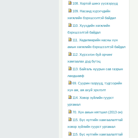
108. Хортой шинэ үүсвэрүүд
109. Насанд хүрэгчдийн
хөгжлийн бэрхшээлтэй байдал
110. Хүүхдийн хөгжлийн
бэрхшээлтэй байдал
111. Хөдөлмөрийн насны хүн
амын хөгжлийн бэрхшээлтэй байдал
112. Хүрээлэн буй орчинг
хамгаалах дэд бүтэц
113. Байгаль нуурын сав газрын
ландшавф
69. Суурин газрууд, тэдгээрийн
хүн ам, аж ахуй эрхлэлт
114. Ховор зүйлийн гуурст
ургамал
70. Хүн амын нягтшил (2013 он)
115. Бүс нутгийн хамгаалалттай
ховор зүйлийн гуурст ургамал
115. Бүс нутгийн хамгаалалттай