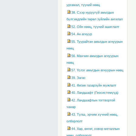
ургамал, түүний нөөц
38. Сээр нуруугүй амьтдын
бүлгэмдлийн төрөл зүйлийн ангилал
52. Ойн нөөц, түүний ашиглалт
54. Ан агнуур
55. Туурайтан амьтдын агнуурын
нөөц
56. Махчин амьтдын агнуурын
нөөц
57. Үслэг амьтдын агнуурын нөөц
39. Загас
41. Физик газарзүйн мужлалт
40. Ландшафт (Геосистемүүд)
42. Ландшафтын тогтвортой
чанар
43. Түлш, эрчим хүчний нөөц,
олборлолт
44. Хар, өнгөт, ховор металлын
нөөц, олборлолт