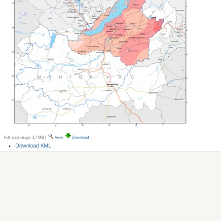
Full-size image:
1.7 MB
|
View
Download
Document
Download KML
Actions