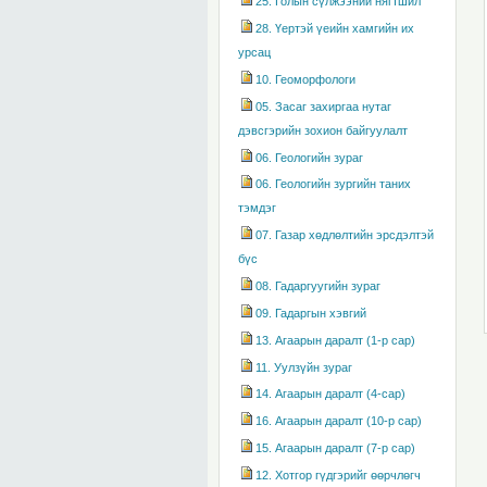
25. Голын сүлжээний нягтшил
28. Үертэй үеийн хамгийн их
урсац
10. Геоморфологи
05. Засаг захиргаа нутаг
дэвсгэрийн зохион байгуулалт
06. Геологийн зураг
06. Геологийн зургийн таних
тэмдэг
07. Газар хөдлөлтийн эрсдэлтэй
бүс
08. Гадаргуугийн зураг
09. Гадаргын хэвгий
13. Агаарын даралт (1-р сар)
11. Уулзүйн зураг
14. Агаарын даралт (4-сар)
16. Агаарын даралт (10-р сар)
15. Агаарын даралт (7-р сар)
12. Хотгор гүдгэрийг өөрчлөгч