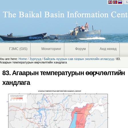
onal
L
ГЗМС (GIS)
Мониторинг
Форум
Анд нөхөд
You are here:
Home
/
Зургууд
/
Байгаль нуурын сав газрын экологийн атласууд
/
83.
Агаарын температурын өөрчлөлтийн хандлага
83. Агаарын температурын өөрчлөлтийн
хандлага