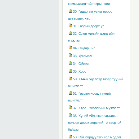
хамгаалалттай газрын хил
30. Гадаргын усны өөрөө
цэвэрших явц
31. Газрын доорх ус
32. Олон жилийн цэвдгийн
мужлалт
04. Өндөршил
33. Ургамал
34. Ойжилт
35. Хөрс
50. ХАА-н эдэлбэр газар түүний
ашиглалт
51. Газрын нөөц, түүний
ашиглалт
37. Хөрс - экологийн мужлалт
36. Хүний үйл ажиллагааны
нөлөөн доорх хөрсний тогтвортой
байдал
53. Ойг бүрдүүлэгч гол модлог