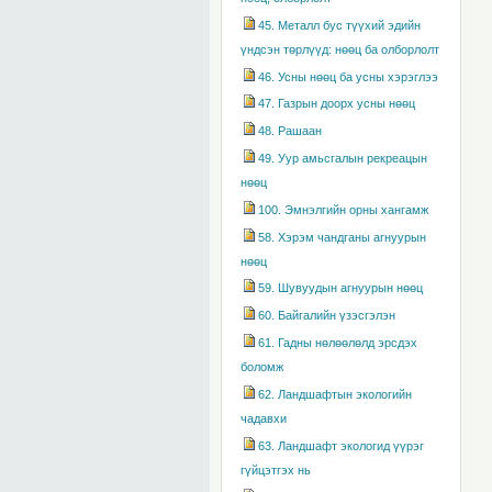
45. Металл бус түүхий эдийн
үндсэн төрлүүд: нөөц ба олборлолт
46. Усны нөөц ба усны хэрэглээ
47. Газрын доорх усны нөөц
48. Рашаан
49. Уур амьсгалын рекреацын
нөөц
100. Эмнэлгийн орны хангамж
58. Хэрэм чандганы агнуурын
нөөц
59. Шувуудын агнуурын нөөц
60. Байгалийн үзэсгэлэн
61. Гадны нөлөөлөлд эрсдэх
боломж
62. Ландшафтын экологийн
чадавхи
63. Ландшафт экологид үүрэг
гүйцэтгэх нь