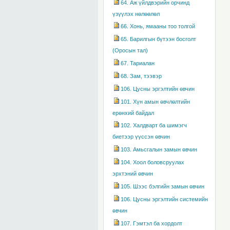
64. Аж үйлдвэрийн орчинд
үзүүлэх нөлөөлөл
66. Хонь, ямааны тоо толгой
65. Барилгын бүтээн босголт
(Оросын тал)
67. Тариалан
68. Зам, тээвэр
106. Цусны эргэлтийн өвчин
101. Хүн амын өвчлөлтийн
ерөнхий байдал
102. Халдварт ба шимэгч
биетээр үүссэн өвчин
103. Амьсгалын замын өвчин
104. Хоол боловсруулах
эрхтэний өвчин
105. Шээс бэлгийн замын өвчин
106. Цусны эргэлтийн системийн
өвчин
107. Гэмтэл ба хордолт