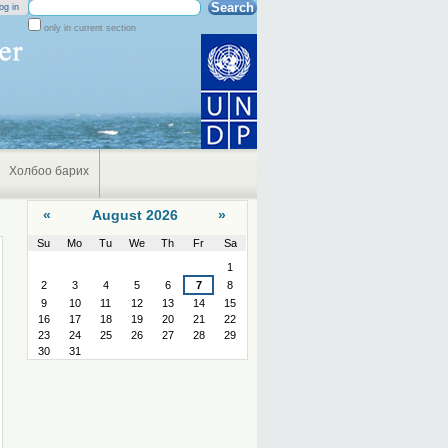
Search Site
og in
only in current section
Advanced
Search…
Холбоо барих
«
August 2026
»
Su
Mo
Tu
We
Th
Fr
Sa
August
1
2
3
4
5
6
7
8
9
10
11
12
13
14
15
16
17
18
19
20
21
22
23
24
25
26
27
28
29
30
31