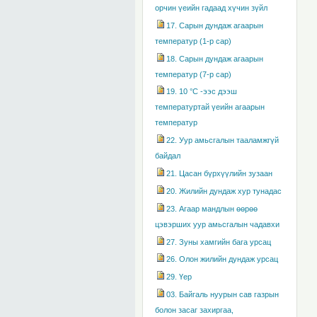
орчин үеийн гадаад хүчин зүйл
17. Сарын дундаж агаарын
температур (1-р сар)
18. Сарын дундаж агаарын
температур (7-р сар)
19. 10 °С -ээс дээш
температуртай үеийн агаарын
температур
22. Уур амьсгалын тааламжгүй
байдал
21. Цасан бүрхүүлийн зузаан
20. Жилийн дундаж хур тунадас
23. Агаар мандлын өөрөө
цэвэрших уур амьсгалын чадавхи
27. Зуны хамгийн бага урсац
26. Олон жилийн дундаж урсац
29. Үер
03. Байгаль нуурын сав газрын
болон засаг захиргаа,