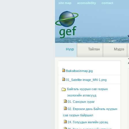
Pers
site map
accessibility
contact
tools
Нүүр
Тайлан
Мэдээ
Navigation
Baikalbasinmap.jpg
01_Satellite image_MN-1.png
Байгаль нуурын сав газрын
экологийн атласууд
01. Сансрын зураг
02. Евроази дахь Байгаль нуурын
сав газрын байршил
24. Голуудын жилийн урсац