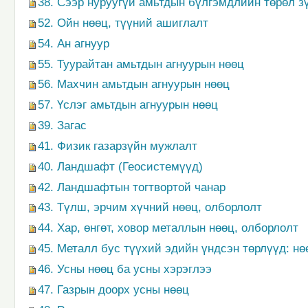
38. Сээр нуруугүй амьтдын бүлгэмдлийн төрөл з
52. Ойн нөөц, түүний ашиглалт
54. Ан агнуур
55. Туурайтан амьтдын агнуурын нөөц
56. Махчин амьтдын агнуурын нөөц
57. Үслэг амьтдын агнуурын нөөц
39. Загас
41. Физик газарзүйн мужлалт
40. Ландшафт (Геосистемүүд)
42. Ландшафтын тогтвортой чанар
43. Түлш, эрчим хүчний нөөц, олборлолт
44. Хар, өнгөт, ховор металлын нөөц, олборлолт
45. Металл бус түүхий эдийн үндсэн төрлүүд: нө
46. Усны нөөц ба усны хэрэглээ
47. Газрын доорх усны нөөц