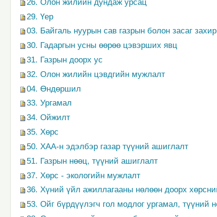
26. Олон жилийн дундаж урсац
29. Үер
03. Байгаль нуурын сав газрын болон засаг захи
30. Гадаргын усны өөрөө цэвэрших явц
31. Газрын доорх ус
32. Олон жилийн цэвдгийн мужлалт
04. Өндөршил
33. Ургамал
34. Ойжилт
35. Хөрс
50. ХАА-н эдэлбэр газар түүний ашиглалт
51. Газрын нөөц, түүний ашиглалт
37. Хөрс - экологийн мужлалт
36. Хүний үйл ажиллагааны нөлөөн доорх хөрсни
53. Ойг бүрдүүлэгч гол модлог ургамал, түүний 