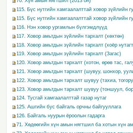
70. Хүн амын нягтшил (2013 он)
115. Бүс нутгийн хамгаалалттай ховор зүйлийн г
115. Бүс нутгийн хамгаалалттай ховор зүйлийн г
116. Нэн ховор ургамлын бүлгэмдлүүд
117. Ховор амьтдын зүйлийн тархалт (хөхтөн)
118. Ховор амьтдын зүйлийн тархалт (хоёр нутагт
119. Ховор амьтдын зүйлийн тархалт (Загас)
120. Ховор амьтдын тархалт (хотон, өрөв тас, га
121. Ховор амьтдын тархалт (шувуу, шонхор, уул
122. Ховор амьтдын тархалт шувуу (тахиа, тогору
123. Ховор амьтдын тархалт шувуу (тоншуул, бо
124. Тусгай хамгаалалттай газар нутаг
125. Ашгийн бус байгаль орчны байгууллага
126. Байгаль нуурын ёроолын гадарга
71. Хөдөөгийн хүн амын нягтшил ба хотын хүн ам