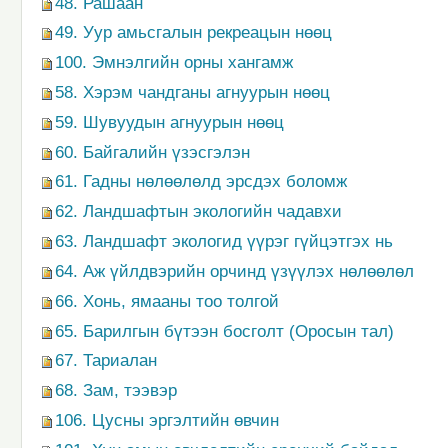
48. Рашаан
49. Уур амьсгалын рекреацын нөөц
100. Эмнэлгийн орны хангамж
58. Хэрэм чандганы агнуурын нөөц
59. Шувуудын агнуурын нөөц
60. Байгалийн үзэсгэлэн
61. Гадны нөлөөлөлд эрсдэх боломж
62. Ландшафтын экологийн чадавхи
63. Ландшафт экологид үүрэг гүйцэтгэх нь
64. Аж үйлдвэрийн орчинд үзүүлэх нөлөөлөл
66. Хонь, ямааны тоо толгой
65. Барилгын бүтээн босголт (Оросын тал)
67. Тариалан
68. Зам, тээвэр
106. Цусны эргэлтийн өвчин