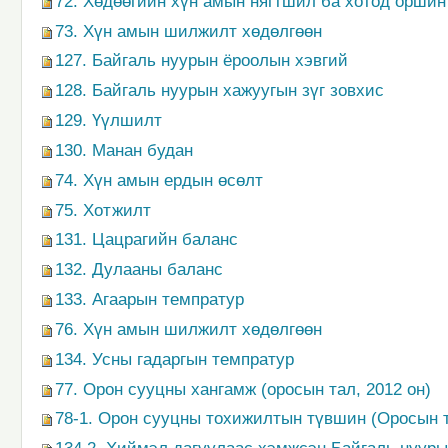
72. Хөдөөгийн хүн амын нягтшил ба хотод оршин 
73. Хүн амын шилжилт хөдөлгөөн
127. Байгаль нуурын ёроолын хэвгий
128. Байгаль нуурын хажуугын зүг зовхис
129. Үүлшилт
130. Манан будан
74. Хүн амын ердын өсөлт
75. Хотжилт
131. Цацрагийн баланс
132. Дулааны баланс
133. Агаарын темпратур
76. Хүн амын шилжилт хөдөлгөөн
134. Усны гадаргын темпратур
77. Орон сууцны хангамж (оросын тал, 2012 он)
78-1. Орон сууцны тохижилтын түвшин (Оросын т