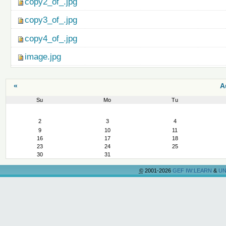
copy2_of_.jpg
copy3_of_.jpg
copy4_of_.jpg
image.jpg
«
A
Su
Mo
Tu
August
2
3
4
9
10
11
16
17
18
23
24
25
30
31
©
2001-2026
GEF IW:LEARN
&
UN