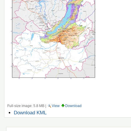
Full-size image:
5.8 MB
|
View
Download
Document
Download KML
Actions
Navigation