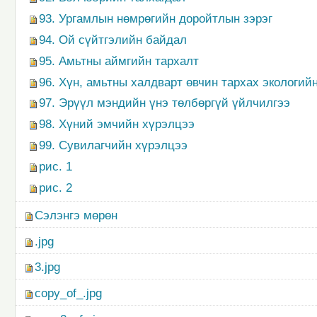
93. Ургамлын нөмрөгийн доройтлын зэрэг
94. Ой сүйтгэлийн байдал
95. Амьтны аймгийн тархалт
96. Хүн, амьтны халдварт өвчин тархах экологий
97. Эрүүл мэндийн үнэ төлбөргүй үйлчилгээ
98. Хүний эмчийн хүрэлцээ
99. Сувилагчийн хүрэлцээ
рис. 1
рис. 2
Сэлэнгэ мөрөн
.jpg
3.jpg
copy_of_.jpg