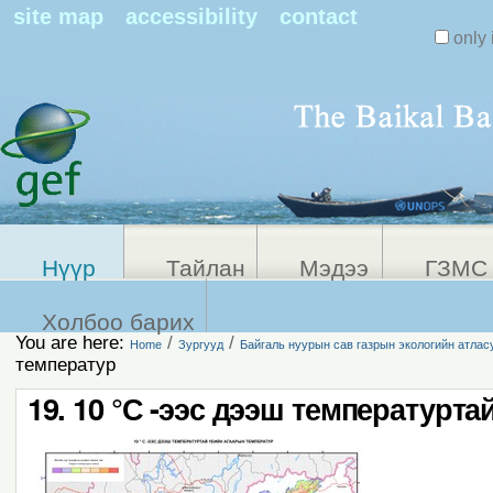
Search Sit
site map
accessibility
contact
only 
Personal
Advanced
Search…
tools
Нүүр
Тайлан
Мэдээ
ГЗМС 
Холбоо барих
You are here:
/
/
Home
Зургууд
Байгаль нуурын сав газрын экологийн атлас
температур
19. 10 °С -ээс дээш температурт