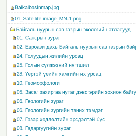
Baikalbasinmap.jpg
01_Satellite image_MN-1.png
Байгаль нуурын сав газрын экологийн атласууд
01. Сансрын зураг
02. Евроази дахь Байгаль нуурын сав газрын ба
24. Голуудын жилийн урсац
25. Голын сүлжээний нягтшил
28. Үертэй үеийн хамгийн их урсац
10. Геоморфологи
05. Засаг захиргаа нутаг дэвсгэрийн зохион байг
06. Геологийн зураг
06. Геологийн зургийн таних тэмдэг
07. Газар хөдлөлтийн эрсдэлтэй бүс
08. Гадаргуугийн зураг