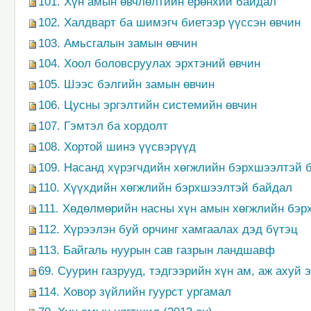
101. Хүн амын өвчлөлтийн ерөнхий байдал
102. Халдварт ба шимэгч биетээр үүссэн өвчин
103. Амьсгалын замын өвчин
104. Хоол боловсруулах эрхтэний өвчин
105. Шээс бэлгийн замын өвчин
106. Цусны эргэлтийн системийн өвчин
107. Гэмтэл ба хордолт
108. Хортой шинэ үүсвэрүүд
109. Насанд хүрэгчдийн хөгжлийн бэрхшээлтэй 
110. Хүүхдийн хөгжлийн бэрхшээлтэй байдал
111. Хөдөлмөрийн насны хүн амын хөгжлийн бэ
112. Хүрээлэн буй орчинг хамгаалах дэд бүтэц
113. Байгаль нуурын сав газрын ландшавф
69. Суурин газрууд, тэдгээрийн хүн ам, аж ахуй 
114. Ховор зүйлийн гуурст ургамал