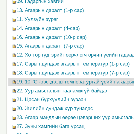
09. Гадаргын хэвгий
13. Агаарын даралт (1-р сар)
11. Уулзүйн зураг
14. Агаарын даралт (4-сар)
16. Агаарын даралт (10-р сар)
15. Агаарын даралт (7-р сар)
12. Хотгор гүдгэрийг өөрчлөгч орчин үеийн гадаа
17. Сарын дундаж агаарын температур (1-р сар)
18. Сарын дундаж агаарын температур (7-р сар)
19. 10 °С -ээс дээш температуртай үеийн агаары
22. Уур амьсгалын тааламжгүй байдал
21. Цасан бүрхүүлийн зузаан
20. Жилийн дундаж хур тунадас
23. Агаар мандлын өөрөө цэвэрших уур амьсгал
27. Зуны хамгийн бага урсац