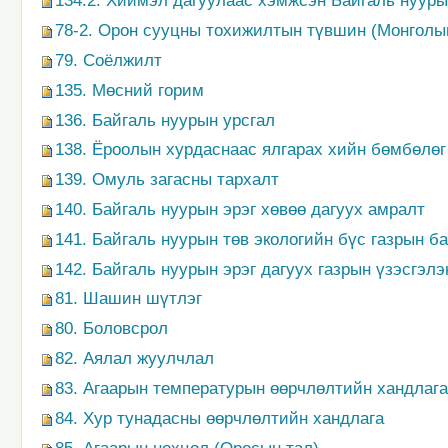
134.2. Хиймэл дагуулаас хэмжсэн Байгаль нуур
78-2. Орон сууцны тохижилтын түвшин (Монголы
79. Соёлжилт
135. Мөсний горим
136. Байгаль нуурын урсгал
138. Ёроолын хурдаснаас ялгарах хийн бөмбөлөг
139. Омуль загасны тархалт
140. Байгаль нуурын эрэг хөвөө дагуух амралт
141. Байгаль нуурын төв экологийн бүс газрын 
142. Байгаль нуурын эрэг дагуух газрын үзэсгэл
81. Шашин шүтлэг
80. Боловсрол
82. Аялал жуулчлал
83. Агаарын температурын өөрчлөлтийн хандлага
84. Хур тунадасны өөрчлөлтийн хандлага