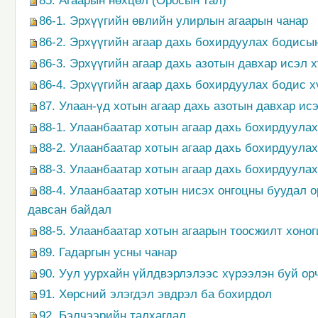
85. Агаарын нөхцөл (Оросын тал)
86-1. Эрхүүгийн өвлийн улирлын агаарын чанар
86-2. Эрхүүгийн агаар дахь бохирдуулах бодис
86-3. Эрхүүгийн агаар дахь азотын давхар исэл
86-4. Эрхүүгийн агаар дахь бохирдуулах бодис х
87. Улаан-үд хотын агаар дахь азотын давхар и
88-1. Улаанбаатар хотын агаар дахь бохирдуула
88-2. Улаанбаатар хотын агаар дахь бохирдуула
88-3. Улаанбаатар хотын агаар дахь бохирдуула
88-4. Улаанбаатар хотын нисэх онгоцны буудал 
давсан байдал
88-5. Улаанбаатар хотын агаарын тоосжилт хоно
89. Гадаргын усны чанар
90. Уул уурхайн үйлдвэрлэлээс хүрээлэн буй ор
91. Хөрсний элэгдэл эвдрэл ба бохирдол
92. Бэлчээрийн талхагдал