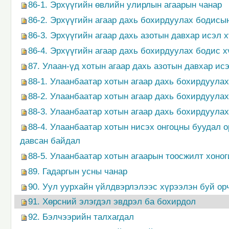
86-1. Эрхүүгийн өвлийн улирлын агаарын чанар
86-2. Эрхүүгийн агаар дахь бохирдуулах бодис
86-3. Эрхүүгийн агаар дахь азотын давхар исэл
86-4. Эрхүүгийн агаар дахь бохирдуулах бодис х
87. Улаан-үд хотын агаар дахь азотын давхар и
88-1. Улаанбаатар хотын агаар дахь бохирдуула
88-2. Улаанбаатар хотын агаар дахь бохирдуула
88-3. Улаанбаатар хотын агаар дахь бохирдуула
88-4. Улаанбаатар хотын нисэх онгоцны буудал 
давсан байдал
88-5. Улаанбаатар хотын агаарын тоосжилт хоно
89. Гадаргын усны чанар
90. Уул уурхайн үйлдвэрлэлээс хүрээлэн буй ор
91. Хөрсний элэгдэл эвдрэл ба бохирдол
92. Бэлчээрийн талхагдал