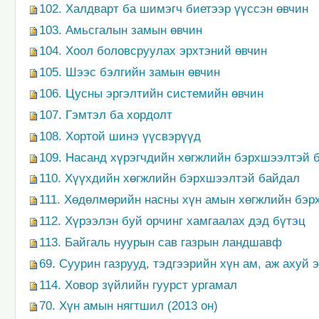
102. Халдварт ба шимэгч биетээр үүссэн өвчин
103. Амьсгалын замын өвчин
104. Хоол боловсруулах эрхтэний өвчин
105. Шээс бэлгийн замын өвчин
106. Цусны эргэлтийн системийн өвчин
107. Гэмтэл ба хордолт
108. Хортой шинэ үүсвэрүүд
109. Насанд хүрэгчдийн хөгжлийн бэрхшээлтэй 
110. Хүүхдийн хөгжлийн бэрхшээлтэй байдал
111. Хөдөлмөрийн насны хүн амын хөгжлийн бэ
112. Хүрээлэн буй орчинг хамгаалах дэд бүтэц
113. Байгаль нуурын сав газрын ландшавф
69. Суурин газрууд, тэдгээрийн хүн ам, аж ахуй 
114. Ховор зүйлийн гуурст ургамал
70. Хүн амын нягтшил (2013 он)