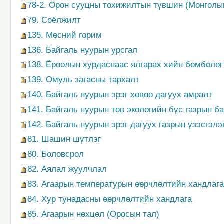
78-2. Орон сууцны тохижилтын түвшин (Монголы
79. Соёлжилт
135. Мөсний горим
136. Байгаль нуурын урсгал
138. Ёроолын хурдаснаас ялгарах хийн бөмбөлөг
139. Омуль загасны тархалт
140. Байгаль нуурын эрэг хөвөө дагуух амралт
141. Байгаль нуурын төв экологийн бүс газрын 
142. Байгаль нуурын эрэг дагуух газрын үзэсгэл
81. Шашин шүтлэг
80. Боловсрол
82. Аялал жуулчлал
83. Агаарын температурын өөрчлөлтийн хандлага
84. Хур тунадасны өөрчлөлтийн хандлага
85. Агаарын нөхцөл (Оросын тал)