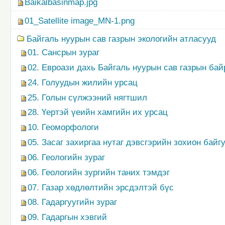
Baikalbasinmap.jpg
01_Satellite image_MN-1.png
Байгаль нуурын сав газрын экологийн атласууд
01. Сансрын зураг
02. Евроази дахь Байгаль нуурын сав газрын ба
24. Голуудын жилийн урсац
25. Голын сүлжээний нягтшил
28. Үертэй үеийн хамгийн их урсац
10. Геоморфологи
05. Засаг захиргаа нутаг дэвсгэрийн зохион байг
06. Геологийн зураг
06. Геологийн зургийн таних тэмдэг
07. Газар хөдлөлтийн эрсдэлтэй бүс
08. Гадаргуугийн зураг
09. Гадаргын хэвгий