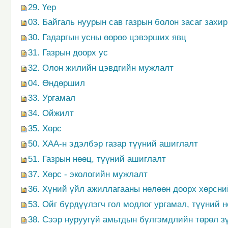
29. Үер
03. Байгаль нуурын сав газрын болон засаг захи
30. Гадаргын усны өөрөө цэвэрших явц
31. Газрын доорх ус
32. Олон жилийн цэвдгийн мужлалт
04. Өндөршил
33. Ургамал
34. Ойжилт
35. Хөрс
50. ХАА-н эдэлбэр газар түүний ашиглалт
51. Газрын нөөц, түүний ашиглалт
37. Хөрс - экологийн мужлалт
36. Хүний үйл ажиллагааны нөлөөн доорх хөрсни
53. Ойг бүрдүүлэгч гол модлог ургамал, түүний 
38. Сээр нуруугүй амьтдын бүлгэмдлийн төрөл з