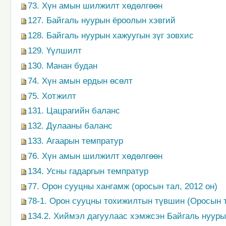
73. Хүн амын шилжилт хөдөлгөөн
127. Байгаль нуурын ёроолын хэвгий
128. Байгаль нуурын хажуугын зүг зовхис
129. Үүлшилт
130. Манан будан
74. Хүн амын ердын өсөлт
75. Хотжилт
131. Цацрагийн баланс
132. Дулааны баланс
133. Агаарын темпратур
76. Хүн амын шилжилт хөдөлгөөн
134. Усны гадаргын темпратур
77. Орон сууцны хангамж (оросын тал, 2012 он)
78-1. Орон сууцны тохижилтын түвшин (Оросын т
134.2. Хиймэл дагуулаас хэмжсэн Байгаль нуур