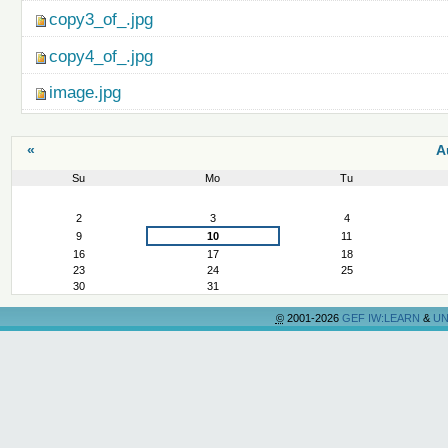
copy3_of_.jpg
copy4_of_.jpg
image.jpg
«
A
Su
Mo
Tu
August
2
3
4
9
10
11
16
17
18
23
24
25
30
31
©
2001-2026
GEF IW:LEARN
&
UN