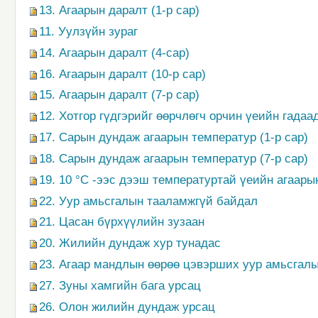
13. Агаарын даралт (1-р сар)
11. Уулзүйн зураг
14. Агаарын даралт (4-сар)
16. Агаарын даралт (10-р сар)
15. Агаарын даралт (7-р сар)
12. Хотгор гүдгэрийг өөрчлөгч орчин үеийн гадаа
17. Сарын дундаж агаарын температур (1-р сар)
18. Сарын дундаж агаарын температур (7-р сар)
19. 10 °С -ээс дээш температуртай үеийн агаары
22. Уур амьсгалын тааламжгүй байдал
21. Цасан бүрхүүлийн зузаан
20. Жилийн дундаж хур тунадас
23. Агаар мандлын өөрөө цэвэрших уур амьсгал
27. Зуны хамгийн бага урсац
26. Олон жилийн дундаж урсац