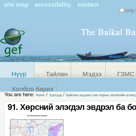
Search Sit
site map
accessibility
contact
only 
Personal
Advanced
Search…
tools
Нүүр
Тайлан
Мэдээ
ГЗМС 
Холбоо барих
You are here:
/
/
Home
Зургууд
Байгаль нуурын сав газрын экологийн атлас
91. Хөрсний элэгдэл эвдрэл ба б