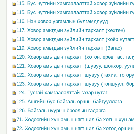
115. Бүс нутгийн хамгаалалттай ховор зүйлийн г
115. Бүс нутгийн хамгаалалттай ховор зүйлийн г
116. Нэн ховор ургамлын бүлгэмдлүүд
117. Ховор амьтдын зүйлийн тархалт (хөхтөн)
118. Ховор амьтдын зүйлийн тархалт (хоёр нутагт
119. Ховор амьтдын зүйлийн тархалт (Загас)
120. Ховор амьтдын тархалт (хотон, өрөв тас, га
121. Ховор амьтдын тархалт (шувуу, шонхор, уул
122. Ховор амьтдын тархалт шувуу (тахиа, тогору
123. Ховор амьтдын тархалт шувуу (тоншуул, бо
124. Тусгай хамгаалалттай газар нутаг
125. Ашгийн бус байгаль орчны байгууллага
126. Байгаль нуурын ёроолын гадарга
71. Хөдөөгийн хүн амын нягтшил ба хотын хүн ам
72. Хөдөөгийн хүн амын нягтшил ба хотод оршин 