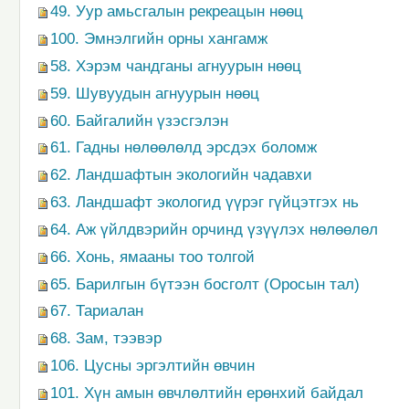
49. Уур амьсгалын рекреацын нөөц
100. Эмнэлгийн орны хангамж
58. Хэрэм чандганы агнуурын нөөц
59. Шувуудын агнуурын нөөц
60. Байгалийн үзэсгэлэн
61. Гадны нөлөөлөлд эрсдэх боломж
62. Ландшафтын экологийн чадавхи
63. Ландшафт экологид үүрэг гүйцэтгэх нь
64. Аж үйлдвэрийн орчинд үзүүлэх нөлөөлөл
66. Хонь, ямааны тоо толгой
65. Барилгын бүтээн босголт (Оросын тал)
67. Тариалан
68. Зам, тээвэр
106. Цусны эргэлтийн өвчин
101. Хүн амын өвчлөлтийн ерөнхий байдал