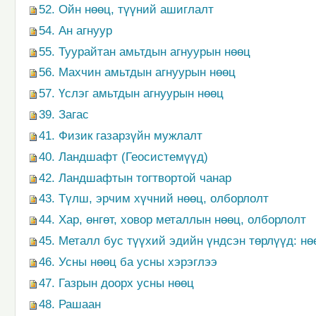
52. Ойн нөөц, түүний ашиглалт
54. Ан агнуур
55. Туурайтан амьтдын агнуурын нөөц
56. Махчин амьтдын агнуурын нөөц
57. Үслэг амьтдын агнуурын нөөц
39. Загас
41. Физик газарзүйн мужлалт
40. Ландшафт (Геосистемүүд)
42. Ландшафтын тогтвортой чанар
43. Түлш, эрчим хүчний нөөц, олборлолт
44. Хар, өнгөт, ховор металлын нөөц, олборлолт
45. Металл бус түүхий эдийн үндсэн төрлүүд: нө
46. Усны нөөц ба усны хэрэглээ
47. Газрын доорх усны нөөц
48. Рашаан