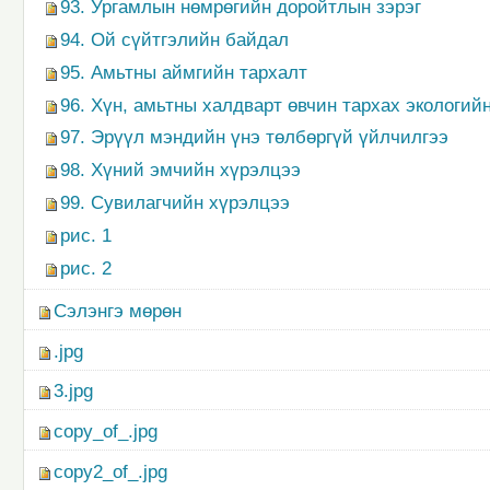
93. Ургамлын нөмрөгийн доройтлын зэрэг
94. Ой сүйтгэлийн байдал
95. Амьтны аймгийн тархалт
96. Хүн, амьтны халдварт өвчин тархах экологий
97. Эрүүл мэндийн үнэ төлбөргүй үйлчилгээ
98. Хүний эмчийн хүрэлцээ
99. Сувилагчийн хүрэлцээ
рис. 1
рис. 2
Сэлэнгэ мөрөн
.jpg
3.jpg
copy_of_.jpg
copy2_of_.jpg