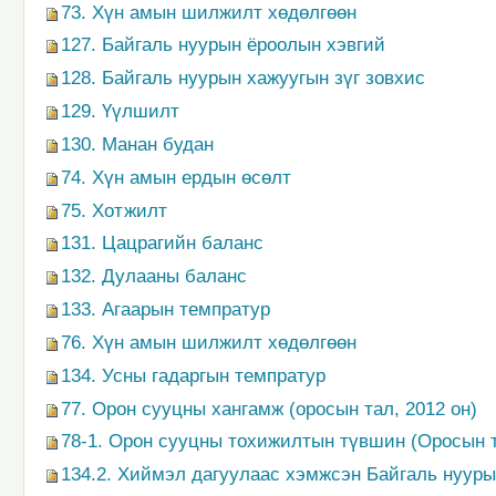
73. Хүн амын шилжилт хөдөлгөөн
127. Байгаль нуурын ёроолын хэвгий
128. Байгаль нуурын хажуугын зүг зовхис
129. Үүлшилт
130. Манан будан
74. Хүн амын ердын өсөлт
75. Хотжилт
131. Цацрагийн баланс
132. Дулааны баланс
133. Агаарын темпратур
76. Хүн амын шилжилт хөдөлгөөн
134. Усны гадаргын темпратур
77. Орон сууцны хангамж (оросын тал, 2012 он)
78-1. Орон сууцны тохижилтын түвшин (Оросын т
134.2. Хиймэл дагуулаас хэмжсэн Байгаль нуур