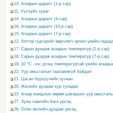
13. Агаарын даралт (1-р сар)
11. Уулзүйн зураг
14. Агаарын даралт (4-сар)
16. Агаарын даралт (10-р сар)
15. Агаарын даралт (7-р сар)
12. Хотгор гүдгэрийг өөрчлөгч орчин үеийн гадаа
17. Сарын дундаж агаарын температур (1-р сар)
18. Сарын дундаж агаарын температур (7-р сар)
19. 10 °С -ээс дээш температуртай үеийн агаары
22. Уур амьсгалын тааламжгүй байдал
21. Цасан бүрхүүлийн зузаан
20. Жилийн дундаж хур тунадас
23. Агаар мандлын өөрөө цэвэрших уур амьсгал
27. Зуны хамгийн бага урсац
26. Олон жилийн дундаж урсац