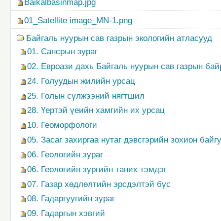
Baikalbasinmap.jpg
01_Satellite image_MN-1.png
Байгаль нуурын сав газрын экологийн атласууд
01. Сансрын зураг
02. Евроази дахь Байгаль нуурын сав газрын ба
24. Голуудын жилийн урсац
25. Голын сүлжээний нягтшил
28. Үертэй үеийн хамгийн их урсац
10. Геоморфологи
05. Засаг захиргаа нутаг дэвсгэрийн зохион байг
06. Геологийн зураг
06. Геологийн зургийн таних тэмдэг
07. Газар хөдлөлтийн эрсдэлтэй бүс
08. Гадаргуугийн зураг
09. Гадаргын хэвгий