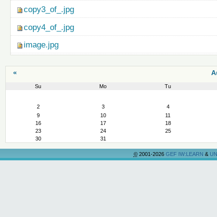
copy3_of_.jpg
copy4_of_.jpg
image.jpg
«
A
Su
Mo
Tu
August
2
3
4
9
10
11
16
17
18
23
24
25
30
31
©
2001-2026
GEF IW:LEARN
&
UN