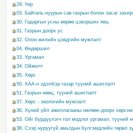
29. Үер
03. Байгаль нуурын сав газрын болон засаг захи
30. Гадаргын усны өөрөө цэвэрших явц
31. Газрын доорх ус
32. Олон жилийн цэвдгийн мужлалт
04. Өндөршил
33. Ургамал
34. Ойжилт
35. Хөрс
50. ХАА-н эдэлбэр газар түүний ашиглалт
51. Газрын нөөц, түүний ашиглалт
37. Хөрс - экологийн мужлалт
36. Хүний үйл ажиллагааны нөлөөн доорх хөрсни
53. Ойг бүрдүүлэгч гол модлог ургамал, түүний 
38. Сээр нуруугүй амьтдын бүлгэмдлийн төрөл з