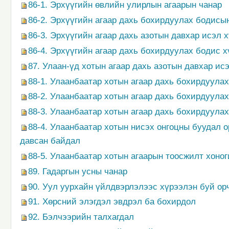
86-1. Эрхүүгийн өвлийн улирлын агаарын чанар
86-2. Эрхүүгийн агаар дахь бохирдуулах бодис
86-3. Эрхүүгийн агаар дахь азотын давхар исэл
86-4. Эрхүүгийн агаар дахь бохирдуулах бодис х
87. Улаан-үд хотын агаар дахь азотын давхар и
88-1. Улаанбаатар хотын агаар дахь бохирдуула
88-2. Улаанбаатар хотын агаар дахь бохирдуула
88-3. Улаанбаатар хотын агаар дахь бохирдуула
88-4. Улаанбаатар хотын нисэх онгоцны буудал 
давсан байдал
88-5. Улаанбаатар хотын агаарын тоосжилт хоно
89. Гадаргын усны чанар
90. Уул уурхайн үйлдвэрлэлээс хүрээлэн буй ор
91. Хөрсний элэгдэл эвдрэл ба бохирдол
92. Бэлчээрийн талхагдал