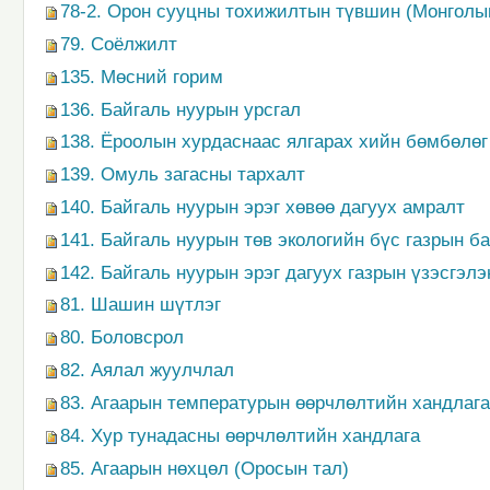
78-2. Орон сууцны тохижилтын түвшин (Монголы
79. Соёлжилт
135. Мөсний горим
136. Байгаль нуурын урсгал
138. Ёроолын хурдаснаас ялгарах хийн бөмбөлөг
139. Омуль загасны тархалт
140. Байгаль нуурын эрэг хөвөө дагуух амралт
141. Байгаль нуурын төв экологийн бүс газрын 
142. Байгаль нуурын эрэг дагуух газрын үзэсгэл
81. Шашин шүтлэг
80. Боловсрол
82. Аялал жуулчлал
83. Агаарын температурын өөрчлөлтийн хандлага
84. Хур тунадасны өөрчлөлтийн хандлага
85. Агаарын нөхцөл (Оросын тал)