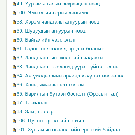
49. Уур амьсгалын рекреацын нөөц
100. Эмнэлгийн орны хангамж
58. Хэрэм чандганы агнуурын нөөц
59. Шувуудын агнуурын нөөц
60. Байгалийн үзэсгэлэн
61. Гадны нөлөөлөлд эрсдэх боломж
62. Ландшафтын экологийн чадавхи
63. Ландшафт экологид үүрэг гүйцэтгэх нь
64. Аж үйлдвэрийн орчинд үзүүлэх нөлөөлөл
66. Хонь, ямааны тоо толгой
65. Барилгын бүтээн босголт (Оросын тал)
67. Тариалан
68. Зам, тээвэр
106. Цусны эргэлтийн өвчин
101. Хүн амын өвчлөлтийн ерөнхий байдал