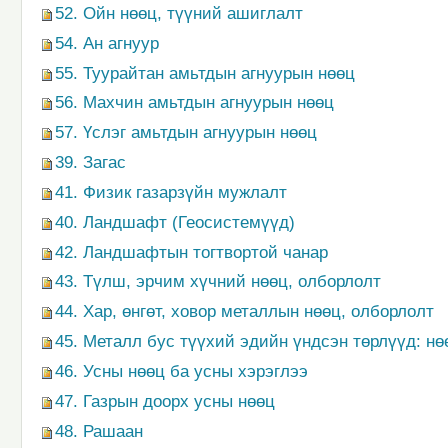
52. Ойн нөөц, түүний ашиглалт
54. Ан агнуур
55. Туурайтан амьтдын агнуурын нөөц
56. Махчин амьтдын агнуурын нөөц
57. Үслэг амьтдын агнуурын нөөц
39. Загас
41. Физик газарзүйн мужлалт
40. Ландшафт (Геосистемүүд)
42. Ландшафтын тогтвортой чанар
43. Түлш, эрчим хүчний нөөц, олборлолт
44. Хар, өнгөт, ховор металлын нөөц, олборлолт
45. Металл бус түүхий эдийн үндсэн төрлүүд: нө
46. Усны нөөц ба усны хэрэглээ
47. Газрын доорх усны нөөц
48. Рашаан