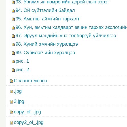
93. Ургамлын нөмрөгийн доройтлын зэрэг
94. Ой сүйтгэлийн байдал
95. Амьтны аймгийн тархалт
96. Хүн, амьтны халдварт өвчин тархах экологий
97. Эрүүл мэндийн үнэ төлбөргүй үйлчилгээ
98. Хүний эмчийн хүрэлцээ
99. Сувилагчийн хүрэлцээ
рис. 1
рис. 2
Сэлэнгэ мөрөн
.jpg
3.jpg
copy_of_.jpg
copy2_of_.jpg