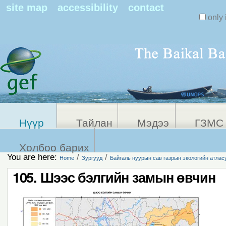
Search Sit
site map
accessibility
contact
only 
Personal
Advanced
Search…
tools
Нүүр
Тайлан
Мэдээ
ГЗМС 
Холбоо барих
You are here:
/
/
Home
Зургууд
Байгаль нуурын сав газрын экологийн атлас
105. Шээс бэлгийн замын өвчин