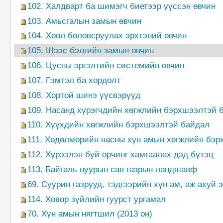
102. Халдварт ба шимэгч биетээр үүссэн өвчин
103. Амьсгалын замын өвчин
104. Хоол боловсруулах эрхтэний өвчин
105. Шээс бэлгийн замын өвчин
106. Цусны эргэлтийн системийн өвчин
107. Гэмтэл ба хордолт
108. Хортой шинэ үүсвэрүүд
109. Насанд хүрэгчдийн хөгжлийн бэрхшээлтэй 
110. Хүүхдийн хөгжлийн бэрхшээлтэй байдал
111. Хөдөлмөрийн насны хүн амын хөгжлийн бэ
112. Хүрээлэн буй орчинг хамгаалах дэд бүтэц
113. Байгаль нуурын сав газрын ландшавф
69. Суурин газрууд, тэдгээрийн хүн ам, аж ахуй 
114. Ховор зүйлийн гуурст ургамал
70. Хүн амын нягтшил (2013 он)