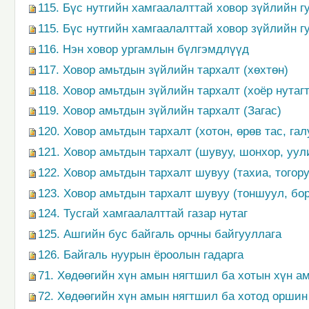
115. Бүс нутгийн хамгаалалттай ховор зүйлийн г
115. Бүс нутгийн хамгаалалттай ховор зүйлийн г
116. Нэн ховор ургамлын бүлгэмдлүүд
117. Ховор амьтдын зүйлийн тархалт (хөхтөн)
118. Ховор амьтдын зүйлийн тархалт (хоёр нутагт
119. Ховор амьтдын зүйлийн тархалт (Загас)
120. Ховор амьтдын тархалт (хотон, өрөв тас, га
121. Ховор амьтдын тархалт (шувуу, шонхор, уул
122. Ховор амьтдын тархалт шувуу (тахиа, тогору
123. Ховор амьтдын тархалт шувуу (тоншуул, бо
124. Тусгай хамгаалалттай газар нутаг
125. Ашгийн бус байгаль орчны байгууллага
126. Байгаль нуурын ёроолын гадарга
71. Хөдөөгийн хүн амын нягтшил ба хотын хүн ам
72. Хөдөөгийн хүн амын нягтшил ба хотод оршин 