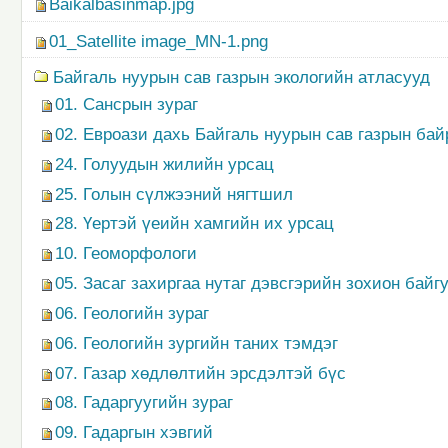
Baikalbasinmap.jpg
01_Satellite image_MN-1.png
Байгаль нуурын сав газрын экологийн атласууд
01. Сансрын зураг
02. Евроази дахь Байгаль нуурын сав газрын ба
24. Голуудын жилийн урсац
25. Голын сүлжээний нягтшил
28. Үертэй үеийн хамгийн их урсац
10. Геоморфологи
05. Засаг захиргаа нутаг дэвсгэрийн зохион байг
06. Геологийн зураг
06. Геологийн зургийн таних тэмдэг
07. Газар хөдлөлтийн эрсдэлтэй бүс
08. Гадаргуугийн зураг
09. Гадаргын хэвгий