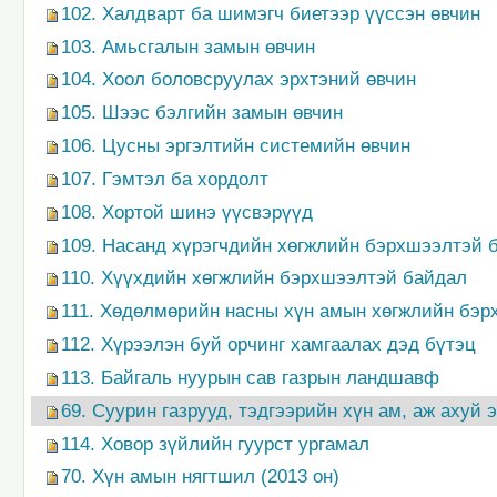
102. Халдварт ба шимэгч биетээр үүссэн өвчин
103. Амьсгалын замын өвчин
104. Хоол боловсруулах эрхтэний өвчин
105. Шээс бэлгийн замын өвчин
106. Цусны эргэлтийн системийн өвчин
107. Гэмтэл ба хордолт
108. Хортой шинэ үүсвэрүүд
109. Насанд хүрэгчдийн хөгжлийн бэрхшээлтэй 
110. Хүүхдийн хөгжлийн бэрхшээлтэй байдал
111. Хөдөлмөрийн насны хүн амын хөгжлийн бэ
112. Хүрээлэн буй орчинг хамгаалах дэд бүтэц
113. Байгаль нуурын сав газрын ландшавф
69. Суурин газрууд, тэдгээрийн хүн ам, аж ахуй 
114. Ховор зүйлийн гуурст ургамал
70. Хүн амын нягтшил (2013 он)