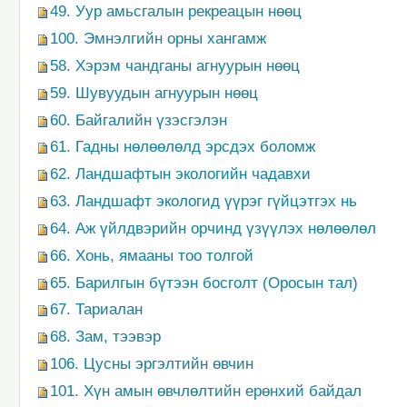
49. Уур амьсгалын рекреацын нөөц
100. Эмнэлгийн орны хангамж
58. Хэрэм чандганы агнуурын нөөц
59. Шувуудын агнуурын нөөц
60. Байгалийн үзэсгэлэн
61. Гадны нөлөөлөлд эрсдэх боломж
62. Ландшафтын экологийн чадавхи
63. Ландшафт экологид үүрэг гүйцэтгэх нь
64. Аж үйлдвэрийн орчинд үзүүлэх нөлөөлөл
66. Хонь, ямааны тоо толгой
65. Барилгын бүтээн босголт (Оросын тал)
67. Тариалан
68. Зам, тээвэр
106. Цусны эргэлтийн өвчин
101. Хүн амын өвчлөлтийн ерөнхий байдал