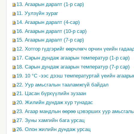
13. Агаарын даралт (1-р сар)
11. Уулзүйн зураг
14. Агаарын даралт (4-сар)
16. Агаарын даралт (10-р сар)
15. Агаарын даралт (7-р сар)
12. Хотгор гүдгэрийг өөрчлөгч орчин үеийн гадаа
17. Сарын дундаж агаарын температур (1-р сар)
18. Сарын дундаж агаарын температур (7-р сар)
19. 10 °С -ээс дээш температуртай үеийн агаары
22. Уур амьсгалын тааламжгүй байдал
21. Цасан бүрхүүлийн зузаан
20. Жилийн дундаж хур тунадас
23. Агаар мандлын өөрөө цэвэрших уур амьсгал
27. Зуны хамгийн бага урсац
26. Олон жилийн дундаж урсац