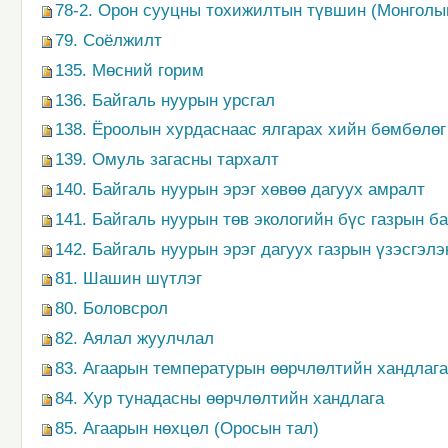
78-2. Орон сууцны тохижилтын түвшин (Монголы
79. Соёлжилт
135. Мөсний горим
136. Байгаль нуурын урсгал
138. Ёроолын хурдаснаас ялгарах хийн бөмбөлөг
139. Омуль загасны тархалт
140. Байгаль нуурын эрэг хөвөө дагуух амралт
141. Байгаль нуурын төв экологийн бүс газрын 
142. Байгаль нуурын эрэг дагуух газрын үзэсгэл
81. Шашин шүтлэг
80. Боловсрол
82. Аялал жуулчлал
83. Агаарын температурын өөрчлөлтийн хандлага
84. Хур тунадасны өөрчлөлтийн хандлага
85. Агаарын нөхцөл (Оросын тал)