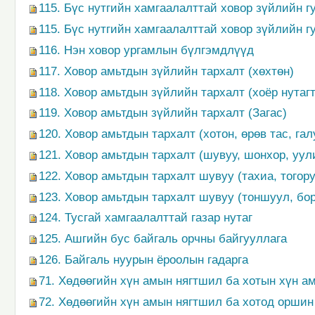
115. Бүс нутгийн хамгаалалттай ховор зүйлийн г
115. Бүс нутгийн хамгаалалттай ховор зүйлийн г
116. Нэн ховор ургамлын бүлгэмдлүүд
117. Ховор амьтдын зүйлийн тархалт (хөхтөн)
118. Ховор амьтдын зүйлийн тархалт (хоёр нутагт
119. Ховор амьтдын зүйлийн тархалт (Загас)
120. Ховор амьтдын тархалт (хотон, өрөв тас, га
121. Ховор амьтдын тархалт (шувуу, шонхор, уул
122. Ховор амьтдын тархалт шувуу (тахиа, тогору
123. Ховор амьтдын тархалт шувуу (тоншуул, бо
124. Тусгай хамгаалалттай газар нутаг
125. Ашгийн бус байгаль орчны байгууллага
126. Байгаль нуурын ёроолын гадарга
71. Хөдөөгийн хүн амын нягтшил ба хотын хүн ам
72. Хөдөөгийн хүн амын нягтшил ба хотод оршин 