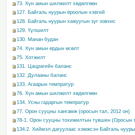
73. Хүн амын шилжилт хөдөлгөөн
127. Байгаль нуурын ёроолын хэвгий
128. Байгаль нуурын хажуугын зүг зовхис
129. Үүлшилт
130. Манан будан
74. Хүн амын ердын өсөлт
75. Хотжилт
131. Цацрагийн баланс
132. Дулааны баланс
133. Агаарын темпратур
76. Хүн амын шилжилт хөдөлгөөн
134. Усны гадаргын темпратур
77. Орон сууцны хангамж (оросын тал, 2012 он)
78-1. Орон сууцны тохижилтын түвшин (Оросын т
134.2. Хиймэл дагуулаас хэмжсэн Байгаль нуур