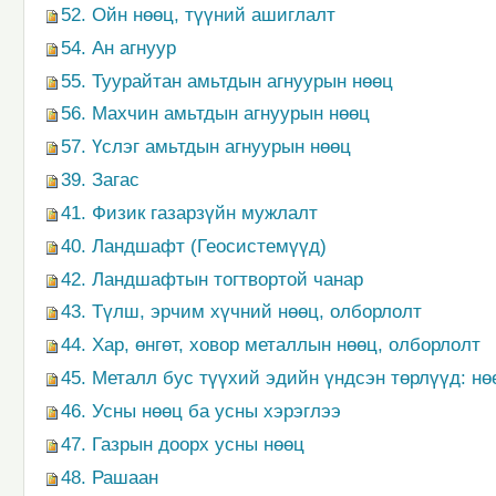
52. Ойн нөөц, түүний ашиглалт
54. Ан агнуур
55. Туурайтан амьтдын агнуурын нөөц
56. Махчин амьтдын агнуурын нөөц
57. Үслэг амьтдын агнуурын нөөц
39. Загас
41. Физик газарзүйн мужлалт
40. Ландшафт (Геосистемүүд)
42. Ландшафтын тогтвортой чанар
43. Түлш, эрчим хүчний нөөц, олборлолт
44. Хар, өнгөт, ховор металлын нөөц, олборлолт
45. Металл бус түүхий эдийн үндсэн төрлүүд: нө
46. Усны нөөц ба усны хэрэглээ
47. Газрын доорх усны нөөц
48. Рашаан