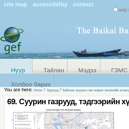
Search Sit
site map
accessibility
contact
only 
Personal
Advanced
Search…
tools
Нүүр
Тайлан
Мэдээ
ГЗМС 
Холбоо барих
You are here:
/
/
Home
Зургууд
Байгаль нуурын сав газрын экологийн атлас
69. Суурин газрууд, тэдгээрийн х