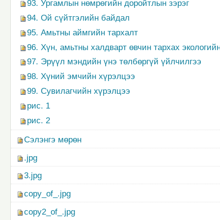
93. Ургамлын нөмрөгийн доройтлын зэрэг
94. Ой сүйтгэлийн байдал
95. Амьтны аймгийн тархалт
96. Хүн, амьтны халдварт өвчин тархах экологий
97. Эрүүл мэндийн үнэ төлбөргүй үйлчилгээ
98. Хүний эмчийн хүрэлцээ
99. Сувилагчийн хүрэлцээ
рис. 1
рис. 2
Сэлэнгэ мөрөн
.jpg
3.jpg
copy_of_.jpg
copy2_of_.jpg