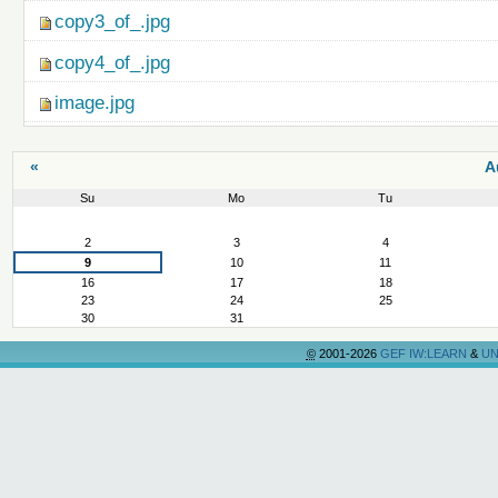
copy3_of_.jpg
copy4_of_.jpg
image.jpg
«
A
Su
Mo
Tu
August
2
3
4
9
10
11
16
17
18
23
24
25
30
31
©
2001-2026
GEF IW:LEARN
&
UN