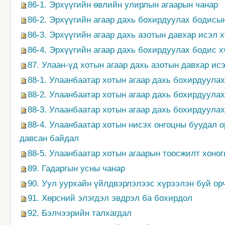
86-1. Эрхүүгийн өвлийн улирлын агаарын чанар
86-2. Эрхүүгийн агаар дахь бохирдуулах бодис
86-3. Эрхүүгийн агаар дахь азотын давхар исэл
86-4. Эрхүүгийн агаар дахь бохирдуулах бодис х
87. Улаан-үд хотын агаар дахь азотын давхар и
88-1. Улаанбаатар хотын агаар дахь бохирдуула
88-2. Улаанбаатар хотын агаар дахь бохирдуула
88-3. Улаанбаатар хотын агаар дахь бохирдуула
88-4. Улаанбаатар хотын нисэх онгоцны буудал 
давсан байдал
88-5. Улаанбаатар хотын агаарын тоосжилт хоно
89. Гадаргын усны чанар
90. Уул уурхайн үйлдвэрлэлээс хүрээлэн буй ор
91. Хөрсний элэгдэл эвдрэл ба бохирдол
92. Бэлчээрийн талхагдал