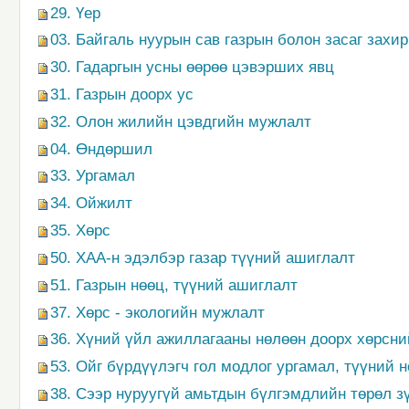
29. Үер
03. Байгаль нуурын сав газрын болон засаг захи
30. Гадаргын усны өөрөө цэвэрших явц
31. Газрын доорх ус
32. Олон жилийн цэвдгийн мужлалт
04. Өндөршил
33. Ургамал
34. Ойжилт
35. Хөрс
50. ХАА-н эдэлбэр газар түүний ашиглалт
51. Газрын нөөц, түүний ашиглалт
37. Хөрс - экологийн мужлалт
36. Хүний үйл ажиллагааны нөлөөн доорх хөрсни
53. Ойг бүрдүүлэгч гол модлог ургамал, түүний 
38. Сээр нуруугүй амьтдын бүлгэмдлийн төрөл з