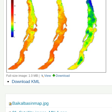
Full-size image:
1.0 MB
|
View
Download
Document
Download KML
Actions
Navigation
Baikalbasinmap.jpg