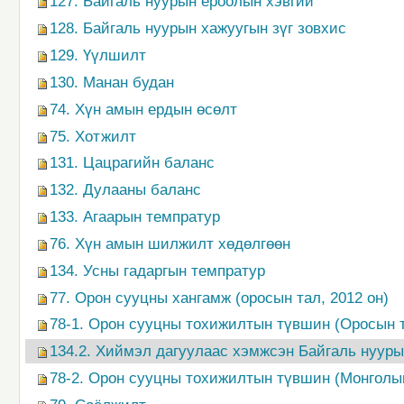
127. Байгаль нуурын ёроолын хэвгий
128. Байгаль нуурын хажуугын зүг зовхис
129. Үүлшилт
130. Манан будан
74. Хүн амын ердын өсөлт
75. Хотжилт
131. Цацрагийн баланс
132. Дулааны баланс
133. Агаарын темпратур
76. Хүн амын шилжилт хөдөлгөөн
134. Усны гадаргын темпратур
77. Орон сууцны хангамж (оросын тал, 2012 он)
78-1. Орон сууцны тохижилтын түвшин (Оросын т
134.2. Хиймэл дагуулаас хэмжсэн Байгаль нуур
78-2. Орон сууцны тохижилтын түвшин (Монголы