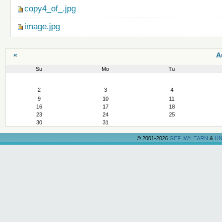
copy4_of_.jpg
image.jpg
«
A
Su
Mo
Tu
August
2
3
4
9
10
11
16
17
18
23
24
25
30
31
©
2001-2026
GEF IW:LEARN
&
UN