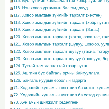
115. Бүс нутгийн хамгаалалттай ховор зүйлийн г
116. Нэн ховор ургамлын бүлгэмдлүүд
117. Ховор амьтдын зүйлийн тархалт (хөхтөн)
118. Ховор амьтдын зүйлийн тархалт (хоёр нутагт
119. Ховор амьтдын зүйлийн тархалт (Загас)
120. Ховор амьтдын тархалт (хотон, өрөв тас, га
121. Ховор амьтдын тархалт (шувуу, шонхор, уул
122. Ховор амьтдын тархалт шувуу (тахиа, тогору
123. Ховор амьтдын тархалт шувуу (тоншуул, бо
124. Тусгай хамгаалалттай газар нутаг
125. Ашгийн бус байгаль орчны байгууллага
126. Байгаль нуурын ёроолын гадарга
71. Хөдөөгийн хүн амын нягтшил ба хотын хүн ам
72. Хөдөөгийн хүн амын нягтшил ба хотод оршин 
73. Хүн амын шилжилт хөдөлгөөн