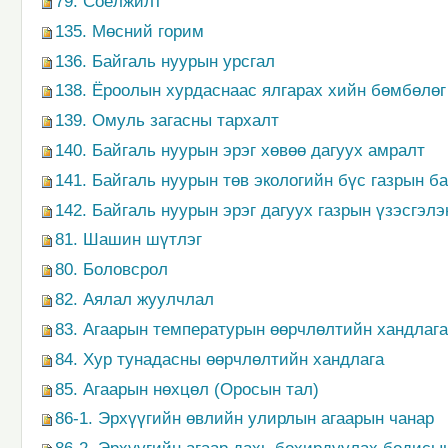
79. Соёлжилт
135. Мөсний горим
136. Байгаль нуурын урсгал
138. Ёроолын хурдаснаас ялгарах хийн бөмбөлөг
139. Омуль загасны тархалт
140. Байгаль нуурын эрэг хөвөө дагуух амралт
141. Байгаль нуурын төв экологийн бүс газрын 
142. Байгаль нуурын эрэг дагуух газрын үзэсгэл
81. Шашин шүтлэг
80. Боловсрол
82. Аялал жуулчлал
83. Агаарын температурын өөрчлөлтийн хандлага
84. Хур тунадасны өөрчлөлтийн хандлага
85. Агаарын нөхцөл (Оросын тал)
86-1. Эрхүүгийн өвлийн улирлын агаарын чанар