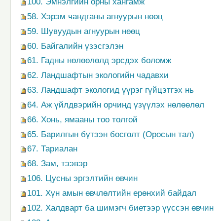
100. Эмнэлгийн орны хангамж
58. Хэрэм чандганы агнуурын нөөц
59. Шувуудын агнуурын нөөц
60. Байгалийн үзэсгэлэн
61. Гадны нөлөөлөлд эрсдэх боломж
62. Ландшафтын экологийн чадавхи
63. Ландшафт экологид үүрэг гүйцэтгэх нь
64. Аж үйлдвэрийн орчинд үзүүлэх нөлөөлөл
66. Хонь, ямааны тоо толгой
65. Барилгын бүтээн босголт (Оросын тал)
67. Тариалан
68. Зам, тээвэр
106. Цусны эргэлтийн өвчин
101. Хүн амын өвчлөлтийн ерөнхий байдал
102. Халдварт ба шимэгч биетээр үүссэн өвчин