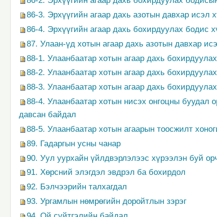
86-2. Эрхүүгийн агаар дахь бохирдуулах бодис
86-3. Эрхүүгийн агаар дахь азотын давхар исэл
86-4. Эрхүүгийн агаар дахь бохирдуулах бодис х
87. Улаан-үд хотын агаар дахь азотын давхар и
88-1. Улаанбаатар хотын агаар дахь бохирдуула
88-2. Улаанбаатар хотын агаар дахь бохирдуула
88-3. Улаанбаатар хотын агаар дахь бохирдуула
88-4. Улаанбаатар хотын нисэх онгоцны буудал 
давсан байдал
88-5. Улаанбаатар хотын агаарын тоосжилт хоно
89. Гадаргын усны чанар
90. Уул уурхайн үйлдвэрлэлээс хүрээлэн буй ор
91. Хөрсний элэгдэл эвдрэл ба бохирдол
92. Бэлчээрийн талхагдал
93. Ургамлын нөмрөгийн доройтлын зэрэг
94. Ой сүйтгэлийн байдал