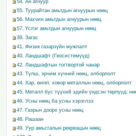
54. Ан агнуур
55. Туурайтан амьтдын агнуурын нөөц
56. Махчин амьтдын агнуурын нөөц
57. Үслэг амьтдын агнуурын нөөц
39. Загас
41. Физик газарзүйн мужлалт
40. Ландшафт (Геосистемүүд)
42. Ландшафтын тогтвортой чанар
43. Түлш, эрчим хүчний нөөц, олборлолт
44. Хар, өнгөт, ховор металлын нөөц, олборлолт
45. Металл бус түүхий эдийн үндсэн төрлүүд: нө
46. Усны нөөц ба усны хэрэглээ
47. Газрын доорх усны нөөц
48. Рашаан
49. Уур амьсгалын рекреацын нөөц