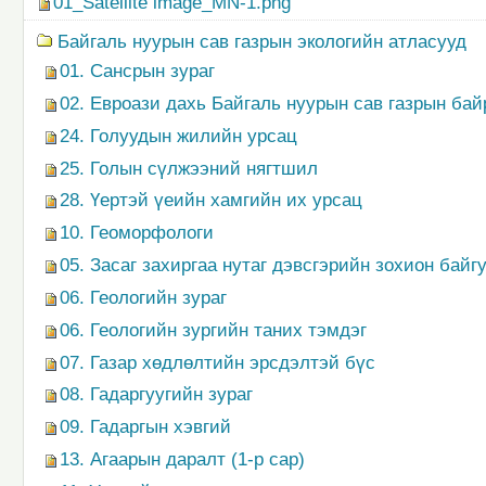
01_Satellite image_MN-1.png
Байгаль нуурын сав газрын экологийн атласууд
01. Сансрын зураг
02. Евроази дахь Байгаль нуурын сав газрын ба
24. Голуудын жилийн урсац
25. Голын сүлжээний нягтшил
28. Үертэй үеийн хамгийн их урсац
10. Геоморфологи
05. Засаг захиргаа нутаг дэвсгэрийн зохион байг
06. Геологийн зураг
06. Геологийн зургийн таних тэмдэг
07. Газар хөдлөлтийн эрсдэлтэй бүс
08. Гадаргуугийн зураг
09. Гадаргын хэвгий
13. Агаарын даралт (1-р сар)