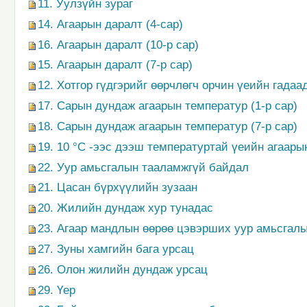
11. Уулзүйн зураг
14. Агаарын даралт (4-сар)
16. Агаарын даралт (10-р сар)
15. Агаарын даралт (7-р сар)
12. Хотгор гүдгэрийг өөрчлөгч орчин үеийн гадаа
17. Сарын дундаж агаарын температур (1-р сар)
18. Сарын дундаж агаарын температур (7-р сар)
19. 10 °С -ээс дээш температуртай үеийн агаары
22. Уур амьсгалын тааламжгүй байдал
21. Цасан бүрхүүлийн зузаан
20. Жилийн дундаж хур тунадас
23. Агаар мандлын өөрөө цэвэрших уур амьсгал
27. Зуны хамгийн бага урсац
26. Олон жилийн дундаж урсац
29. Үер