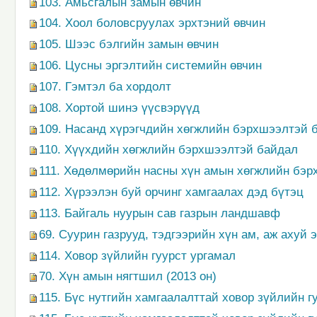
103. Амьсгалын замын өвчин
104. Хоол боловсруулах эрхтэний өвчин
105. Шээс бэлгийн замын өвчин
106. Цусны эргэлтийн системийн өвчин
107. Гэмтэл ба хордолт
108. Хортой шинэ үүсвэрүүд
109. Насанд хүрэгчдийн хөгжлийн бэрхшээлтэй 
110. Хүүхдийн хөгжлийн бэрхшээлтэй байдал
111. Хөдөлмөрийн насны хүн амын хөгжлийн бэ
112. Хүрээлэн буй орчинг хамгаалах дэд бүтэц
113. Байгаль нуурын сав газрын ландшавф
69. Суурин газрууд, тэдгээрийн хүн ам, аж ахуй 
114. Ховор зүйлийн гуурст ургамал
70. Хүн амын нягтшил (2013 он)
115. Бүс нутгийн хамгаалалттай ховор зүйлийн г