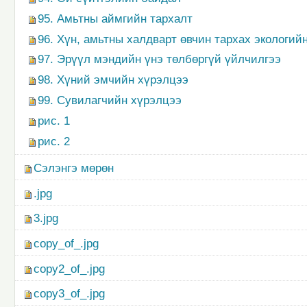
95. Амьтны аймгийн тархалт
96. Хүн, амьтны халдварт өвчин тархах экологий
97. Эрүүл мэндийн үнэ төлбөргүй үйлчилгээ
98. Хүний эмчийн хүрэлцээ
99. Сувилагчийн хүрэлцээ
рис. 1
рис. 2
Сэлэнгэ мөрөн
.jpg
3.jpg
copy_of_.jpg
copy2_of_.jpg
copy3_of_.jpg