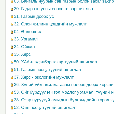
03. Байгаль нуурын сав газрын болон засаг захи
30. Гадаргын усны өөрөө цэвэрших явц
31. Газрын доорх ус
32. Олон жилийн цэвдгийн мужлалт
04. Өндөршил
33. Ургамал
34. Ойжилт
35. Хөрс
50. ХАА-н эдэлбэр газар түүний ашиглалт
51. Газрын нөөц, түүний ашиглалт
37. Хөрс - экологийн мужлалт
36. Хүний үйл ажиллагааны нөлөөн доорх хөрсни
53. Ойг бүрдүүлэгч гол модлог ургамал, түүний 
38. Сээр нуруугүй амьтдын бүлгэмдлийн төрөл з
52. Ойн нөөц, түүний ашиглалт