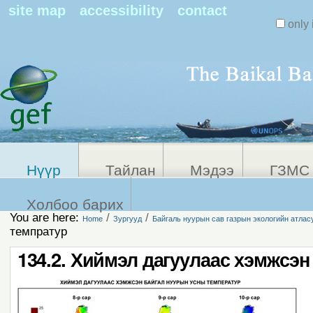
Search Sit
site map
accessibility
contact
only 
Personal
Advanced
Search…
tools
Нүүр
Тайлан
Мэдээ
ГЗМС 
Холбоо барих
You are here:
/
/
Home
Зургууд
Байгаль нуурын сав газрын экологийн атлас
темпратур
134.2. Хиймэл дагуулаас хэмжсэ