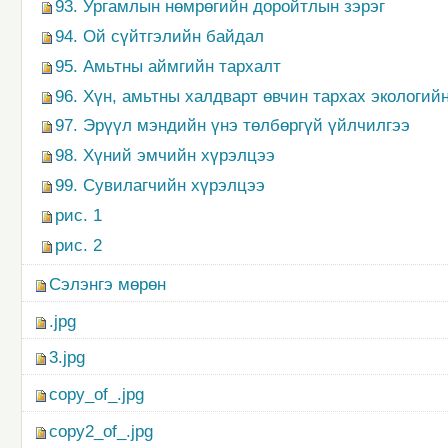
93. Ургамлын нөмрөгийн доройтлын зэрэг
94. Ой сүйтгэлийн байдал
95. Амьтны аймгийн тархалт
96. Хүн, амьтны халдварт өвчин тархах экологий
97. Эрүүл мэндийн үнэ төлбөргүй үйлчилгээ
98. Хүний эмчийн хүрэлцээ
99. Сувилагчийн хүрэлцээ
рис. 1
рис. 2
Сэлэнгэ мөрөн
.jpg
3.jpg
copy_of_.jpg
copy2_of_.jpg