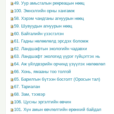
49. Уур амьсгалын рекреацын нөөц
100. Эмнэлгийн орны хангамж
58. Хэрэм чандганы агнуурын нөөц
59. Шувуудын агнуурын нөөц
60. Байгалийн үзэсгэлэн
61. Гадны нөлөөлөлд эрсдэх боломж
62. Ландшафтын экологийн чадавхи
63. Ландшафт экологид үүрэг гүйцэтгэх нь
64. Аж үйлдвэрийн орчинд үзүүлэх нөлөөлөл
66. Хонь, ямааны тоо толгой
65. Барилгын бүтээн босголт (Оросын тал)
67. Тариалан
68. Зам, тээвэр
106. Цусны эргэлтийн өвчин
101. Хүн амын өвчлөлтийн ерөнхий байдал