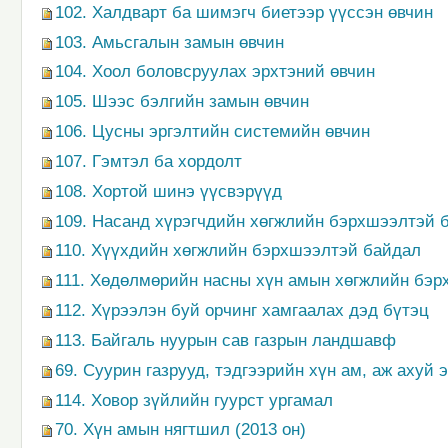
102. Халдварт ба шимэгч биетээр үүссэн өвчин
103. Амьсгалын замын өвчин
104. Хоол боловсруулах эрхтэний өвчин
105. Шээс бэлгийн замын өвчин
106. Цусны эргэлтийн системийн өвчин
107. Гэмтэл ба хордолт
108. Хортой шинэ үүсвэрүүд
109. Насанд хүрэгчдийн хөгжлийн бэрхшээлтэй 
110. Хүүхдийн хөгжлийн бэрхшээлтэй байдал
111. Хөдөлмөрийн насны хүн амын хөгжлийн бэ
112. Хүрээлэн буй орчинг хамгаалах дэд бүтэц
113. Байгаль нуурын сав газрын ландшавф
69. Суурин газрууд, тэдгээрийн хүн ам, аж ахуй 
114. Ховор зүйлийн гуурст ургамал
70. Хүн амын нягтшил (2013 он)