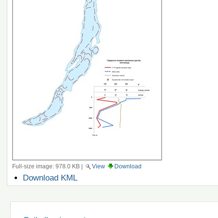
Full-size image:
978.0 KB
|
View
Download
Document
Download KML
Actions
Navigation