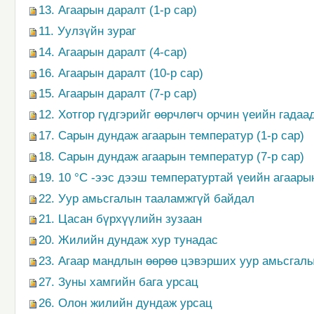
13. Агаарын даралт (1-р сар)
11. Уулзүйн зураг
14. Агаарын даралт (4-сар)
16. Агаарын даралт (10-р сар)
15. Агаарын даралт (7-р сар)
12. Хотгор гүдгэрийг өөрчлөгч орчин үеийн гадаа
17. Сарын дундаж агаарын температур (1-р сар)
18. Сарын дундаж агаарын температур (7-р сар)
19. 10 °С -ээс дээш температуртай үеийн агаары
22. Уур амьсгалын тааламжгүй байдал
21. Цасан бүрхүүлийн зузаан
20. Жилийн дундаж хур тунадас
23. Агаар мандлын өөрөө цэвэрших уур амьсгал
27. Зуны хамгийн бага урсац
26. Олон жилийн дундаж урсац