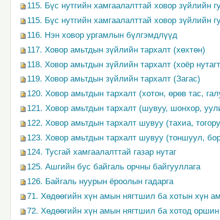
115. Бүс нутгийн хамгаалалттай ховор зүйлийн г
115. Бүс нутгийн хамгаалалттай ховор зүйлийн г
116. Нэн ховор ургамлын бүлгэмдлүүд
117. Ховор амьтдын зүйлийн тархалт (хөхтөн)
118. Ховор амьтдын зүйлийн тархалт (хоёр нутагт
119. Ховор амьтдын зүйлийн тархалт (Загас)
120. Ховор амьтдын тархалт (хотон, өрөв тас, га
121. Ховор амьтдын тархалт (шувуу, шонхор, уул
122. Ховор амьтдын тархалт шувуу (тахиа, тогору
123. Ховор амьтдын тархалт шувуу (тоншуул, бо
124. Тусгай хамгаалалттай газар нутаг
125. Ашгийн бус байгаль орчны байгууллага
126. Байгаль нуурын ёроолын гадарга
71. Хөдөөгийн хүн амын нягтшил ба хотын хүн ам
72. Хөдөөгийн хүн амын нягтшил ба хотод оршин 