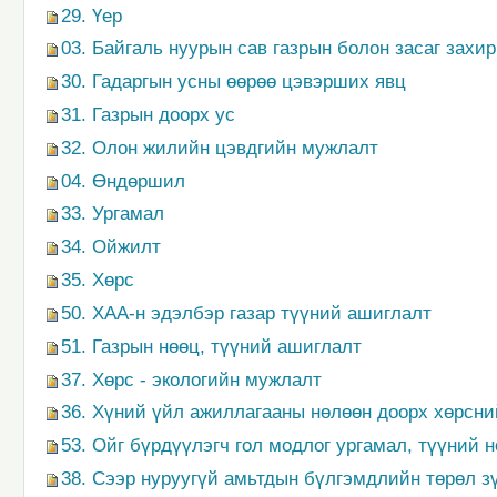
29. Үер
03. Байгаль нуурын сав газрын болон засаг захи
30. Гадаргын усны өөрөө цэвэрших явц
31. Газрын доорх ус
32. Олон жилийн цэвдгийн мужлалт
04. Өндөршил
33. Ургамал
34. Ойжилт
35. Хөрс
50. ХАА-н эдэлбэр газар түүний ашиглалт
51. Газрын нөөц, түүний ашиглалт
37. Хөрс - экологийн мужлалт
36. Хүний үйл ажиллагааны нөлөөн доорх хөрсни
53. Ойг бүрдүүлэгч гол модлог ургамал, түүний 
38. Сээр нуруугүй амьтдын бүлгэмдлийн төрөл з