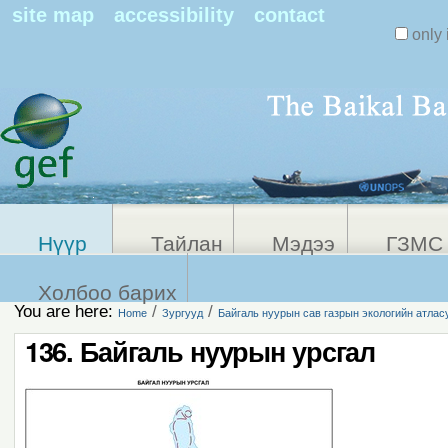
Search Sit
site map
accessibility
contact
only 
Personal
Advanced
Search…
tools
Нүүр
Тайлан
Мэдээ
ГЗМС 
Холбоо барих
You are here:
/
/
Home
Зургууд
Байгаль нуурын сав газрын экологийн атлас
136. Байгаль нуурын урсгал