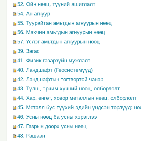
52. Ойн нөөц, түүний ашиглалт
54. Ан агнуур
55. Туурайтан амьтдын агнуурын нөөц
56. Махчин амьтдын агнуурын нөөц
57. Үслэг амьтдын агнуурын нөөц
39. Загас
41. Физик газарзүйн мужлалт
40. Ландшафт (Геосистемүүд)
42. Ландшафтын тогтвортой чанар
43. Түлш, эрчим хүчний нөөц, олборлолт
44. Хар, өнгөт, ховор металлын нөөц, олборлолт
45. Металл бус түүхий эдийн үндсэн төрлүүд: нө
46. Усны нөөц ба усны хэрэглээ
47. Газрын доорх усны нөөц
48. Рашаан