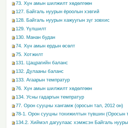
73. Хүн амын шилжилт хөдөлгөөн
127. Байгаль нуурын ёроолын хэвгий
128. Байгаль нуурын хажуугын зүг зовхис
129. Үүлшилт
130. Манан будан
74. Хүн амын ердын өсөлт
75. Хотжилт
131. Цацрагийн баланс
132. Дулааны баланс
133. Агаарын темпратур
76. Хүн амын шилжилт хөдөлгөөн
134. Усны гадаргын темпратур
77. Орон сууцны хангамж (оросын тал, 2012 он)
78-1. Орон сууцны тохижилтын түвшин (Оросын т
134.2. Хиймэл дагуулаас хэмжсэн Байгаль нуур