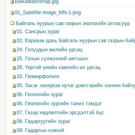
Baikalbasinmap.jpg
01_Satellite image_MN-1.png
Байгаль нуурын сав газрын экологийн атласууд
01. Сансрын зураг
02. Евроази дахь Байгаль нуурын сав газрын ба
24. Голуудын жилийн урсац
25. Голын сүлжээний нягтшил
28. Үертэй үеийн хамгийн их урсац
10. Геоморфологи
05. Засаг захиргаа нутаг дэвсгэрийн зохион байг
06. Геологийн зураг
06. Геологийн зургийн таних тэмдэг
07. Газар хөдлөлтийн эрсдэлтэй бүс
08. Гадаргуугийн зураг
09. Гадаргын хэвгий