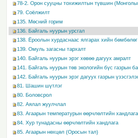
78-2. Орон сууцны тохижилтын түвшин (Монголы
79. Соёлжилт
135. Мөсний горим
136. Байгаль нуурын урсгал
138. Ёроолын хурдаснаас ялгарах хийн бөмбөлөг
139. Омуль загасны тархалт
140. Байгаль нуурын эрэг хөвөө дагуух амралт
141. Байгаль нуурын төв экологийн бүс газрын 
142. Байгаль нуурын эрэг дагуух газрын үзэсгэл
81. Шашин шүтлэг
80. Боловсрол
82. Аялал жуулчлал
83. Агаарын температурын өөрчлөлтийн хандлага
84. Хур тунадасны өөрчлөлтийн хандлага
85. Агаарын нөхцөл (Оросын тал)