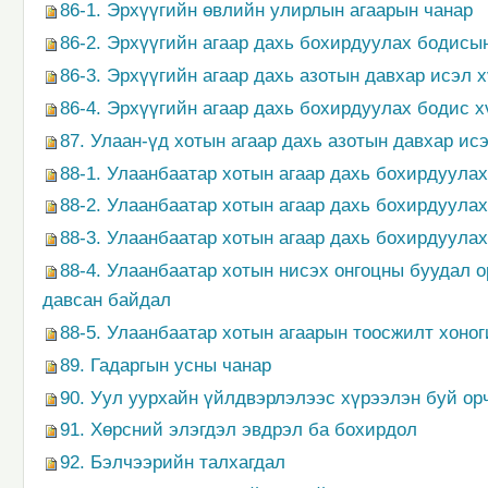
86-1. Эрхүүгийн өвлийн улирлын агаарын чанар
86-2. Эрхүүгийн агаар дахь бохирдуулах бодис
86-3. Эрхүүгийн агаар дахь азотын давхар исэл
86-4. Эрхүүгийн агаар дахь бохирдуулах бодис х
87. Улаан-үд хотын агаар дахь азотын давхар и
88-1. Улаанбаатар хотын агаар дахь бохирдуула
88-2. Улаанбаатар хотын агаар дахь бохирдуула
88-3. Улаанбаатар хотын агаар дахь бохирдуула
88-4. Улаанбаатар хотын нисэх онгоцны буудал 
давсан байдал
88-5. Улаанбаатар хотын агаарын тоосжилт хоно
89. Гадаргын усны чанар
90. Уул уурхайн үйлдвэрлэлээс хүрээлэн буй ор
91. Хөрсний элэгдэл эвдрэл ба бохирдол
92. Бэлчээрийн талхагдал