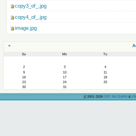
copy3_of_.jpg
copy4_of_.jpg
image.jpg
«
A
Su
Mo
Tu
August
2
3
4
9
10
11
16
17
18
23
24
25
30
31
©
2001-2026
GEF IW:LEARN
&
UN