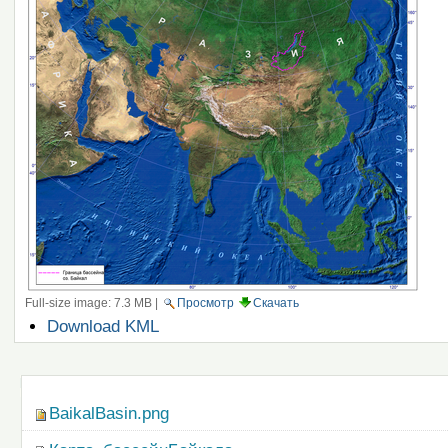
Full-size image:
7.3 MB
|
Просмотр
Скачать
Операции
Download KML
с
документом
Навигация
BaikalBasin.png