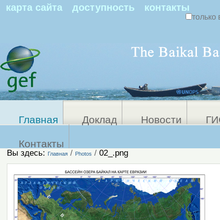
По
карта сайта
доступность
контакты
только 
Персональные
Расширенный
поиск
инструменты
Главная
Доклад
Новости
ГИ
Контакты
Вы здесь:
/
/
02_.png
Главная
Photos