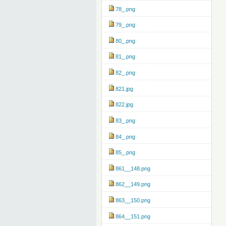
78_.png
79_.png
80_.png
81_.png
82_.png
821.jpg
822.jpg
83_.png
84_.png
85_.png
861__148.png
862__149.png
863__150.png
864__151.png