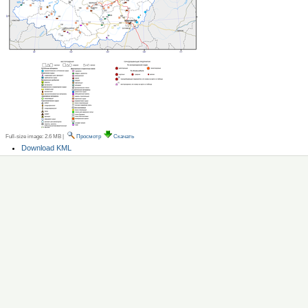
Full-size image:
2.6 MB
|
Просмотр
Скачать
Операции
Download KML
с
документом