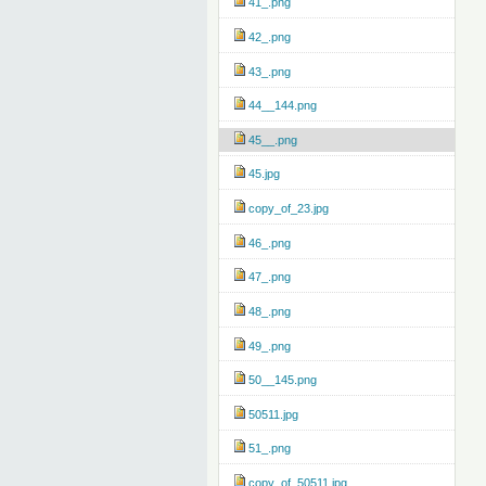
41_.png
42_.png
43_.png
44__144.png
45__.png
45.jpg
copy_of_23.jpg
46_.png
47_.png
48_.png
49_.png
50__145.png
50511.jpg
51_.png
copy_of_50511.jpg