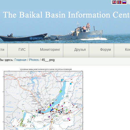
Персональные
инструменты
сти
ГИС
Мониторинг
Друзья
Форум
Ко
Вы здесь:
Главная
/
Photos
/
45__.png