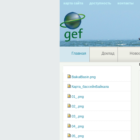
карта сайта
доступность
контакты
Главная
Доклад
Ново
Навигация
BaikalBasin.png
Карта_бассейнБайкала
01_.png
02_.png
03_.png
04_.png
05_.png