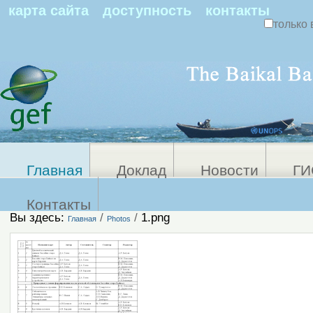
По
карта сайта
доступность
контакты
только 
Персональные
Расширенный
поиск
инструменты
Главная
Доклад
Новости
ГИ
Контакты
Вы здесь:
/
/
1.png
Главная
Photos