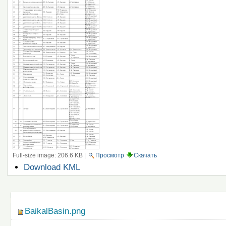
Full-size image:
206.6 KB
|
Просмотр
Скачать
Операции
Download KML
с
документом
Навигация
BaikalBasin.png