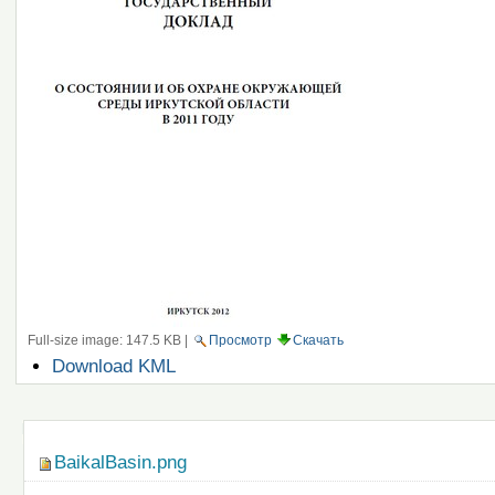
Full-size image:
147.5 KB
|
Просмотр
Скачать
Операции
Download KML
с
документом
Навигация
BaikalBasin.png