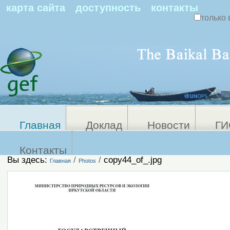
По
карта сайта
доступность
контакты
только 
Персональные
Расширенный
поиск
инструменты
Главная
Доклад
Новости
ГИ
Контакты
Вы здесь:
/
/
copy44_of_.jpg
Главная
Photos