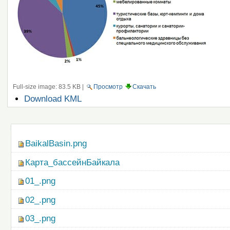
Full-size image:
83.5 KB
|
Просмотр
Скачать
Операции
Download KML
с
документом
Навигация
BaikalBasin.png
Карта_бассейнБайкала
01_.png
02_.png
03_.png