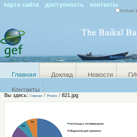
По
карта сайта
доступность
контакты
только 
Персональные
Расширенный
поиск
инструменты
Главная
Доклад
Новости
ГИ
Контакты
Вы здесь:
/
/
821.jpg
Главная
Photos