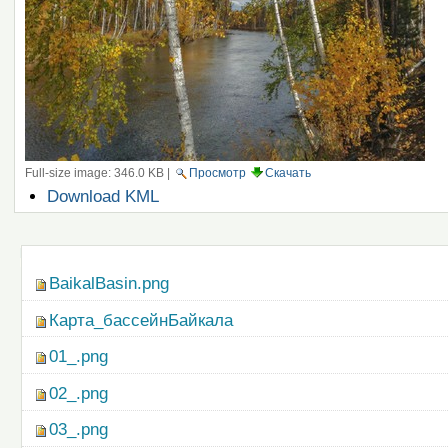
Full-size image:
346.0 KB
|
Просмотр
Скачать
Операции
Download KML
с
документом
Навигация
BaikalBasin.png
Карта_бассейнБайкала
01_.png
02_.png
03_.png