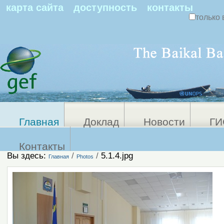
По
карта сайта
доступность
контакты
только 
Персональные
Расширенный
поиск
инструменты
Главная
Доклад
Новости
ГИ
Контакты
Вы здесь:
/
/
5.1.4.jpg
Главная
Photos