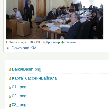
Full-size image:
318.2 KB
|
Просмотр
Скачать
Операции
Download KML
с
документом
Навигация
BaikalBasin.png
Карта_бассейнБайкала
01_.png
02_.png
03_.png