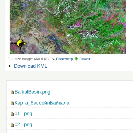
Full-size image:
460.8 KB
|
Просмотр
Скачать
Операции
Download KML
с
документом
Навигация
BaikalBasin.png
Карта_бассейнБайкала
01_.png
02_.png