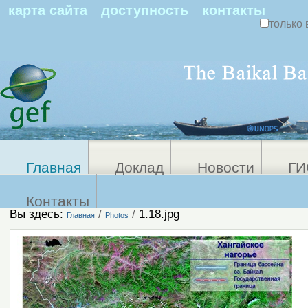
По
карта сайта
доступность
контакты
только 
Персональные
Расширенный
поиск
инструменты
Главная
Доклад
Новости
ГИ
Контакты
Вы здесь:
/
/
1.18.jpg
Главная
Photos