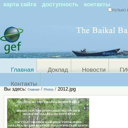
По
карта сайта
доступность
контакты
только 
Персональные
Расширенный
поиск
инструменты
Главная
Доклад
Новости
ГИ
Контакты
Вы здесь:
/
/
2012.jpg
Главная
Photos