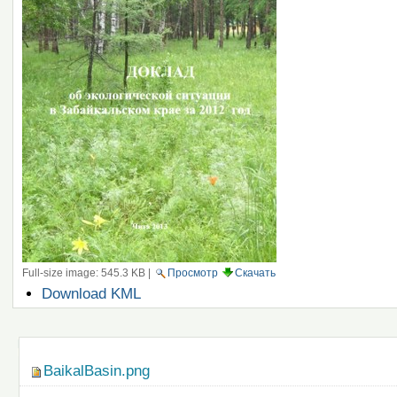
Full-size image:
545.3 KB
|
Просмотр
Скачать
Операции
Download KML
с
документом
Навигация
BaikalBasin.png