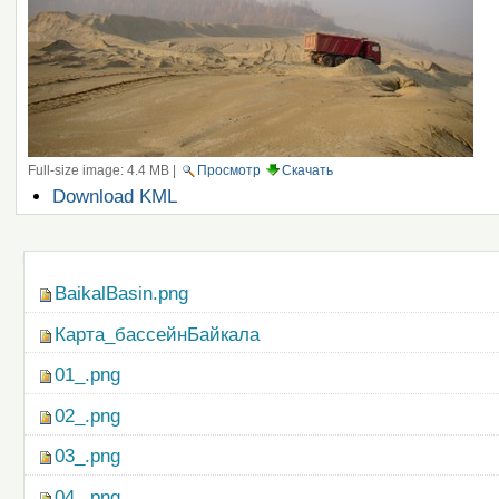
Full-size image:
4.4 MB
|
Просмотр
Скачать
Операции
Download KML
с
документом
Навигация
BaikalBasin.png
Карта_бассейнБайкала
01_.png
02_.png
03_.png
04_.png