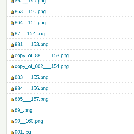
862__149.png
863__150.png
864__151.png
87_._152.png
881___153.png
copy_of_881___153.png
copy_of_882___154.png
883___155.png
884___156.png
885___157.png
89_.png
90__160.png
901.jpg