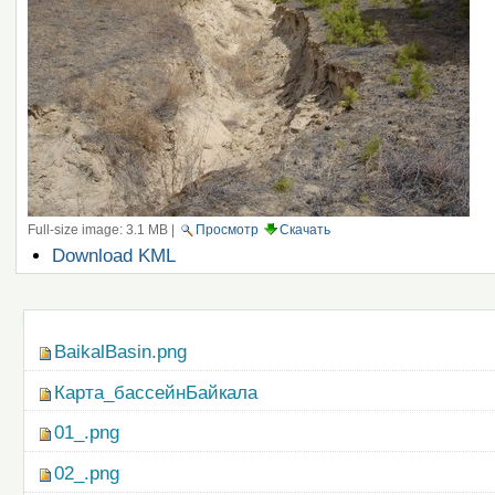
Full-size image:
3.1 MB
|
Просмотр
Скачать
Операции
Download KML
с
документом
Навигация
BaikalBasin.png
Карта_бассейнБайкала
01_.png
02_.png