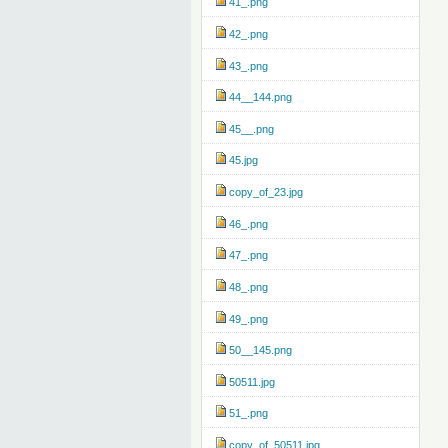
41_.png
42_.png
43_.png
44__144.png
45__.png
45.jpg
copy_of_23.jpg
46_.png
47_.png
48_.png
49_.png
50__145.png
50511.jpg
51_.png
copy_of_50511.jpg