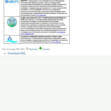
Full-size image:
550.1 KB
|
Просмотр
Скачать
Операции
Download KML
с
документом