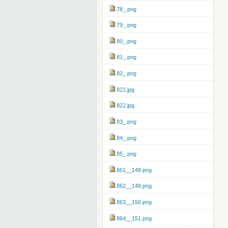
78_.png
79_.png
80_.png
81_.png
82_.png
821.jpg
822.jpg
83_.png
84_.png
85_.png
861__148.png
862__149.png
863__150.png
864__151.png