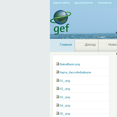
карта сайта
доступность
контакты
Главная
Доклад
Ново
Навигация
BaikalBasin.png
Карта_бассейнБайкала
01_.png
02_.png
03_.png
04_.png
05_.png