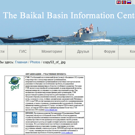
Персональные
инструменты
сти
ГИС
Мониторинг
Друзья
Форум
Ко
Вы здесь:
Главная
/
Photos
/
copy53_of_.jpg