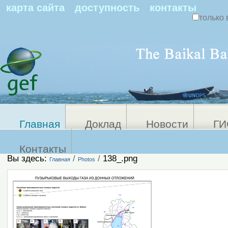
По
карта сайта
доступность
контакты
только 
Персональные
Расширенный
поиск
инструменты
Главная
Доклад
Новости
ГИ
Контакты
Вы здесь:
/
/
138_.png
Главная
Photos