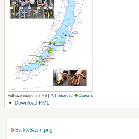
Full-size image:
2.3 MB
|
Просмотр
Скачать
Операции
Download KML
с
документом
Навигация
BaikalBasin.png