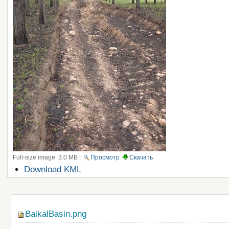
Full-size image:
3.0 MB
|
Просмотр
Скачать
Операции
Download KML
с
документом
Навигация
BaikalBasin.png