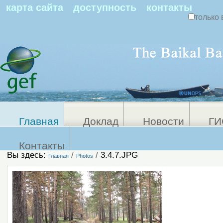
По
карта сайта
доступность
контакты
только 
Персональные
Расширенный
поиск
инструменты
Главная
Доклад
Новости
ГИ
Контакты
Вы здесь:
/
/
3.4.7.JPG
Главная
Photos