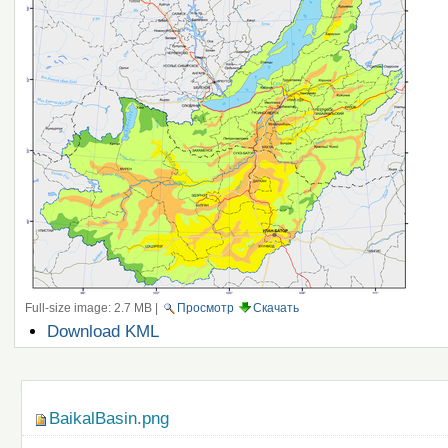
Full-size image:
2.7 MB
|
Просмотр
Скачать
Операции
Download KML
с
документом
Навигация
BaikalBasin.png