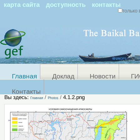
По
карта сайта
доступность
контакты
только 
Персональные
Расширенный
поиск
инструменты
Главная
Доклад
Новости
ГИ
Контакты
Вы здесь:
/
/
4.1.2.png
Главная
Photos