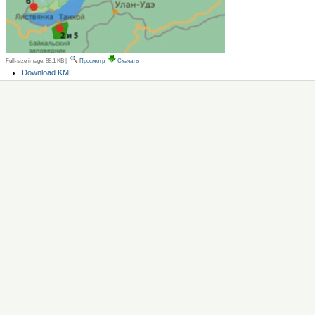
Full-size image:
88.1 KB
|
Просмотр
Скачать
Операции
Download KML
с
документом