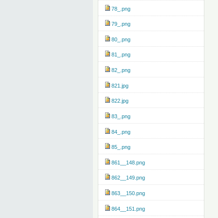
78_.png
79_.png
80_.png
81_.png
82_.png
821.jpg
822.jpg
83_.png
84_.png
85_.png
861__148.png
862__149.png
863__150.png
864__151.png