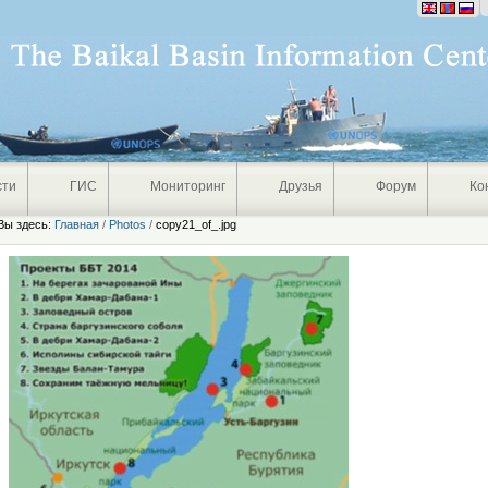
Персональные
инструменты
сти
ГИС
Мониторинг
Друзья
Форум
Ко
Вы здесь:
Главная
/
Photos
/
copy21_of_.jpg