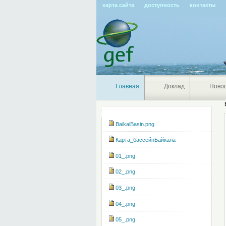
карта сайта
доступность
контакты
Главная
Доклад
Ново
Навигация
BaikalBasin.png
Карта_бассейнБайкала
01_.png
02_.png
03_.png
04_.png
05_.png