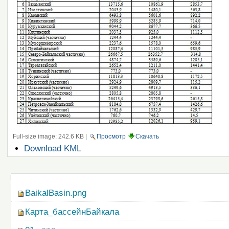
Full-size image:
242.6 KB
|
Просмотр
Скачать
Операции
Download KML
с
документом
Навигация
BaikalBasin.png
Карта_бассейнБайкала