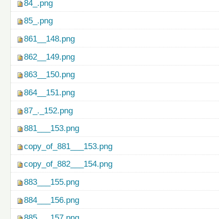
84_.png
85_.png
861__148.png
862__149.png
863__150.png
864__151.png
87_._152.png
881___153.png
copy_of_881___153.png
copy_of_882___154.png
883___155.png
884___156.png
885___157.png