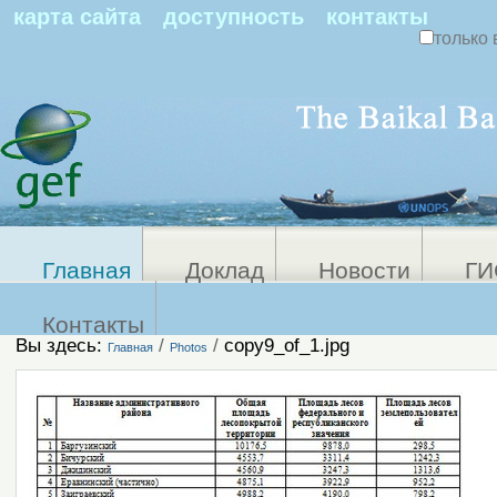
По
карта сайта
доступность
контакты
только 
Персональные
Расширенный
поиск
инструменты
Главная
Доклад
Новости
ГИ
Контакты
Вы здесь:
/
/
copy9_of_1.jpg
Главная
Photos