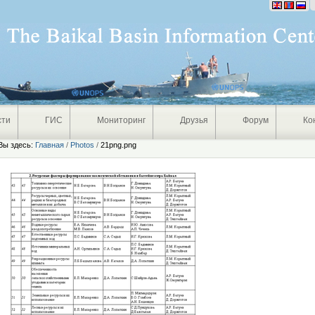
Персональные
инструменты
сти
ГИС
Мониторинг
Друзья
Форум
Ко
Вы здесь:
Главная
/
Photos
/
21png.png