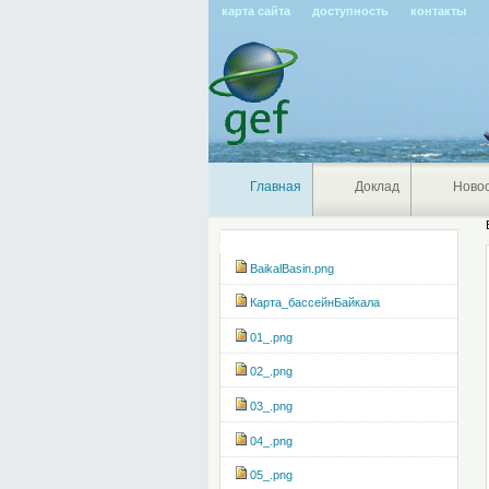
карта сайта
доступность
контакты
Главная
Доклад
Ново
Навигация
BaikalBasin.png
Карта_бассейнБайкала
01_.png
02_.png
03_.png
04_.png
05_.png