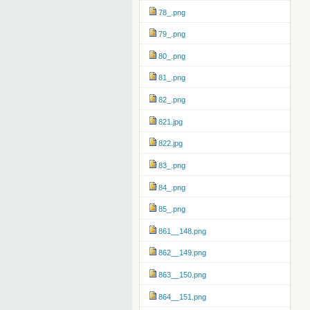
78_.png
79_.png
80_.png
81_.png
82_.png
821.jpg
822.jpg
83_.png
84_.png
85_.png
861__148.png
862__149.png
863__150.png
864__151.png