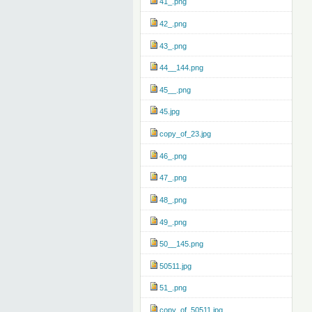
41_.png
42_.png
43_.png
44__144.png
45__.png
45.jpg
copy_of_23.jpg
46_.png
47_.png
48_.png
49_.png
50__145.png
50511.jpg
51_.png
copy_of_50511.jpg