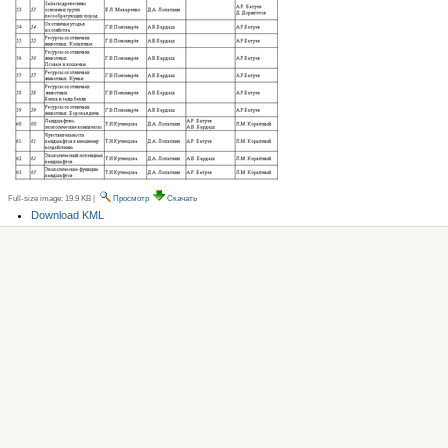
Full-size image:
19.9 KB
|
Просмотр
Скачать
Операции
Download KML
с
документом